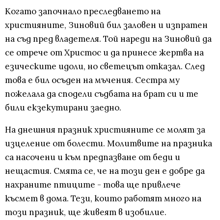
Когато започнало преследването на
християните, Зиновий бил заловен и изпратен
на съд пред владетеля. Той нареди на Зиновий да
се отрече от Христос и да принесе жертва на
езическите идоли, но светецът отказал. След
това е бил осъден на мъчения. Сестра му
пожелала да сподели съдбата на брат си и те
били екзекутирани заедно.
На днешния празник християните се молят за
изцеление от болести. Молитвите на празника
са насочени и към предпазване от беди и
нещастия. Смята се, че на този ден е добре да
нахраните птиците - това ще привлече
късмет в дома. Тези, които работят много на
този празник, ще живеят в изобилие.