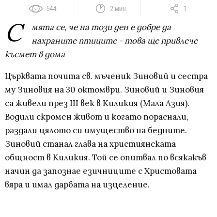
544
2 мин
1
С
мята се, че на този ден е добре да
нахраните птиците - това ще привлече
късмет в дома
Църквата почита св. мъченик Зиновий и сестра
му Зиновия на 30 октомври. Зиновий и Зиновия
са живели през III век в Киликия (Мала Азия).
Водили скромен живот и когато пораснали,
раздали цялото си имущество на бедните.
Зиновий станал глава на християнската
общност в Киликия. Той се опитвал по всякакъв
начин да запознае езичниците с Христовата
вяра и имал дарбата на изцеление.