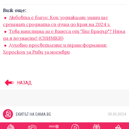
Виж още:
Любовта е близо: Кои зодиакални знаци ще
срещнат сродната си душа до края на 2024 г.
Това наистина ли е Ванеса от "Биг Брадър"? Няма
да я познаете! (СНИМКИ)
Духовно просветление и трансформация:
Хороскоп за Риби за ноември
НАЗАД
30.10.2024
ЕКИПЪТ НА DAMA.BG