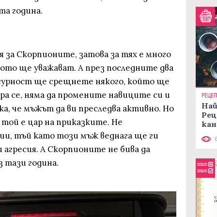
та година.
 за Скорпионите, затова за тях е много
огото ще уважават. А през последните два
игурност ще срещнете някого, който ще
ра се, няма да промените навиците си и
РЕЦЕ
Най
, че мъжът да ви преследва активно. Но
Рец
 той е цар на приказките. Не
кан
ии, тъй като този мъж веднага ще ги
и агресия. А Скорпионите не бива да
 тази година.