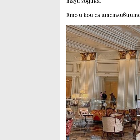
тази година.
Ето и кои са щастливците