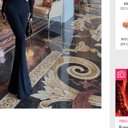
В
СЕП 24
КО
ДЕК 22
ЛЮБО
Кои