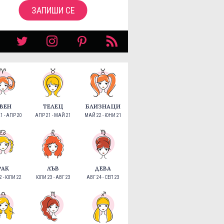
ЗАПИШИ СЕ
ВЕН
ТЕЛЕЦ
БЛИЗНАЦИ
1 - АПР 20
АПР 21 - МАЙ 21
МАЙ 22 - ЮНИ 21
РАК
ЛЪВ
ДЕВА
 - ЮЛИ 22
ЮЛИ 23 - АВГ 23
АВГ 24 - СЕП 23