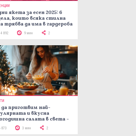
ЕНЦИИ
ни якета за есен 2025: 6
ела, които всяка стилна
а трябва да има в гардероба
14 892
9 мин
2
ПТИ
 да приготвим най-
улярната и вкусна
огодишна салата в света -
епта Мимоза
6 873
3 мин
2