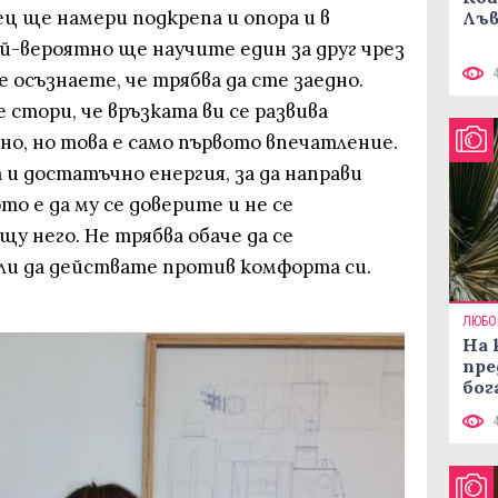
ц ще намери подкрепа и опора и в
Лъв
й-вероятно ще научите един за друг чрез
 осъзнаете, че трябва да сте заедно.
 стори, че връзката ви се развива
о, но това е само първото впечатление.
и достатъчно енергия, за да направи
то е да му се доверите и не се
у него. Не трябва обаче да се
ли да действате против комфорта си.
ЛЮБО
На 
пре
бог