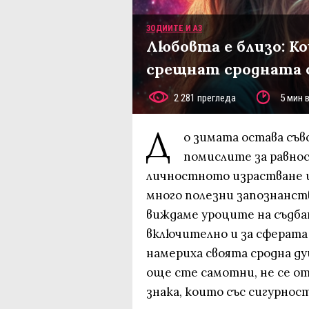
ЗОДИИТЕ И АЗ
Любовта е близо: К
срещнат сродната си
2 281 прегледа
5 мин 
Д
о зимата остава съвс
помислите за равнос
личностното израстване и
много полезни запознанств
виждаме уроците на съдбат
включително и за сферата 
намериха своята сродна ду
още сте самотни, не се о
знака, които със сигурнос