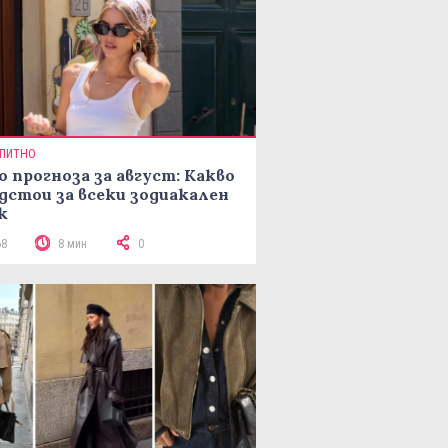
ПИТНО
о прогноза за август: Какво
дстои за всеки зодиакален
к
68
8 мин
0