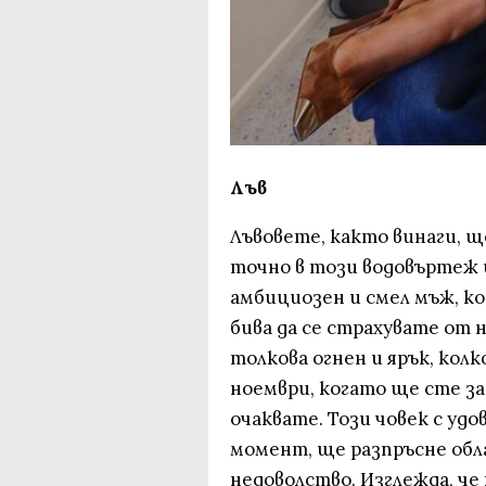
Лъв
Лъвовете, както винаги, щ
точно в този водовъртеж 
амбициозен и смел мъж, ко
бива да се страхувате от 
толкова огнен и ярък, колко
ноември, когато ще сте за
очаквате. Този човек с уд
момент, ще разпръсне обл
недоволство. Изглежда, че 