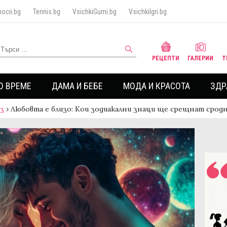
ocii.bg
Tennis.bg
VsichkiGumi.bg
VsichkiIgri.bg
РЕЦЕПТИ
ГАЛЕРИИ
Т
О ВРЕМЕ
ДАМА И БЕБЕ
МОДА И КРАСОТА
ЗДР
аз
›
Любовта е близо: Кои зодиакални знаци ще срещнат срод