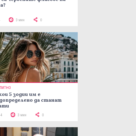
а?
4
3 мин
0
ПИТНО
кои 5 зодии им е
допределено да станат
ати
44
3 мин
0