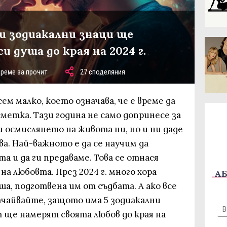
ои зодиакални знаци ще
 душа до края на 2024 г.
време за прочит
27 споделяния
ем малко, което означава, че е време да
метка. Тази година не само допринесе за
 осмислянето на живота ни, но и ни даде
а. Най-важното е да се научим да
а и да ги предаваме. Това се отнася
на любовта. През 2024 г. много хора
АБ
ша, подготвена им от съдбата. А ако все
тчайвайте, защото има 5 зодиакални
т ще намерят своята любов до края на