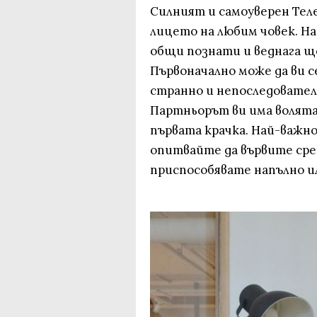
Силният и самоуверен Теле
лицето на любим човек. На
общи познати и веднага ще
Първоначално може да ви се
странно и непоследователн
Партньорът ви има волята 
първата крачка. Най-важно
опитвайте да вървите срещ
приспособявате напълно и