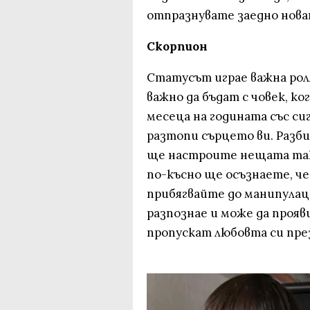
отпразнувате заедно нова
Скорпион
Статусът играе важна роля
важно да бъдат с човек, к
месеца на годината със с
разтопи сърцето ви. Разби
ще настроите нещата така
по-късно ще осъзнаете, че
прибягвайте до манипулац
разпознае и може да прояв
пропускат любовта си през