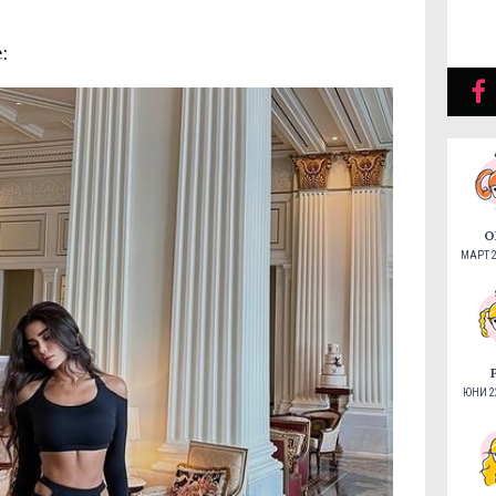
:
О
МАРТ 2
ЮНИ 22