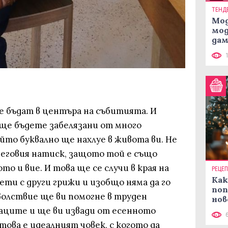
ТЕНД
Мод
мод
дам
си
е бъдат в центъра на събитията. И
ще бъдете забелязани от много
йто буквално ще нахлуе в живота ви. Не
неговия натиск, защото той е също
то и вие. И това ще се случи в края на
РЕЦЕ
Как
ети с други грижи и изобщо няма да го
поп
оволствие ще ви помогне в труден
нов
рец
аците и ще ви извади от есенното
това е идеалният човек, с когото да