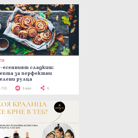
ПТИ
-есенният сладкиш:
епта за перфектни
елени рулца
6 730
6 мин
6