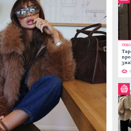
ЛЮБО
Тар
пре
зна