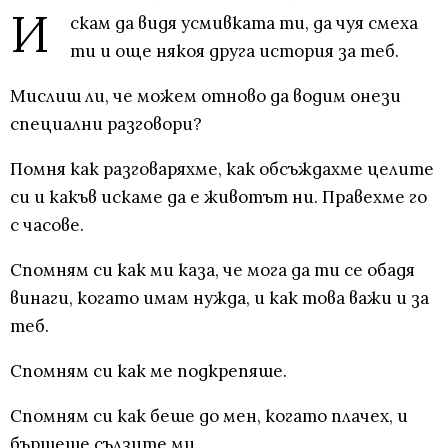
И
скам да видя усмивката ти, да чуя смеха
ти и още някоя друга история за теб.
Мислиш ли, че можем отново да водим онези
специални разговори?
Помня как разговаряхме, как обсъждахме целите
си и какъв искаме да е животът ни. Правехме го
с часове.
Спомням си как ми каза, че мога да ти се обадя
винаги, когато имам нужда, и как това важи и за
теб.
Спомням си как ме подкрепяше.
Спомням си как беше до мен, когато плачех, и
бършеше сълзите ми.