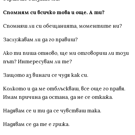
Спомням си всичко това и още. А ти?
Спомняш ли си обещанията, моментите ни?
Заслужавам ли да го правиш?
Ако ти пиша отново, ще ми отговориш ли този
път? Интересувам ли те?
Защото аз винаги се чудя как си.
Колкото и да ме отблъскваш, все още го правя.
Имам причина да остана, да не се откажа.
Надявам се и ти да се чувстваш така.
Надявам се да те е грижа.