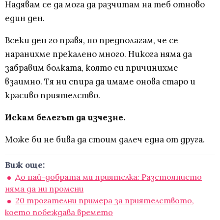
Надявам се да мога да разчитам на теб отново
един ден.
Всеки ден го правя, но предполагам, че се
наранихме прекалено много. Никога няма да
забравим болката, която си причинихме
взаимно. Тя ни спира да имаме онова старо и
красиво приятелство.
Искам белегът да изчезне.
Може би не бива да стоим далеч една от друга.
Виж още:
До най-добрата ми приятелка: Разстоянието
няма да ни промени
20 трогателни примера за приятелството,
което побеждава времето