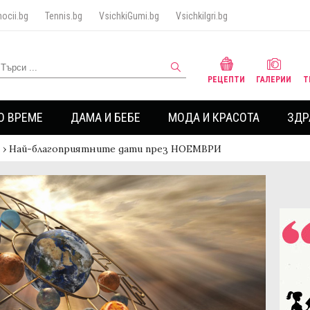
ocii.bg
Tennis.bg
VsichkiGumi.bg
VsichkiIgri.bg
РЕЦЕПТИ
ГАЛЕРИИ
Т
О ВРЕМЕ
ДАМА И БЕБЕ
МОДА И КРАСОТА
ЗДР
›
Най-благоприятните дати през НОЕМВРИ