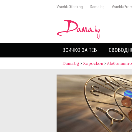
VsichkiOferti.bg
Dama.bg
VsichkiProm
ВСИЧКО ЗА ТЕБ
СВОБОДН
Dama.bg
›
Хороскоп
›
Любопитно