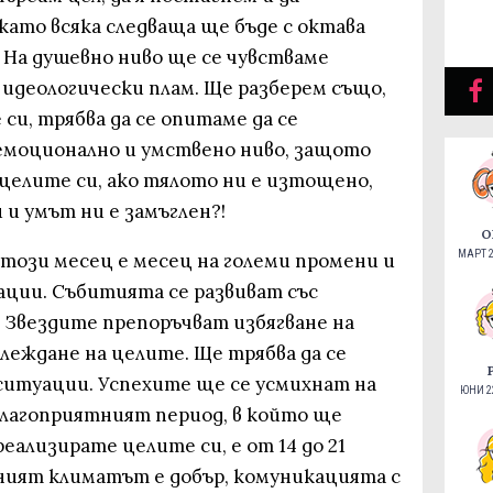
като всяка следваща ще бъде с октава
 На душевно ниво ще се чувстваме
 идеологически плам. Ще разберем също,
си, трябва да се опитаме да се
емоционално и умствено ниво, защото
целите си, ако тялото ни е изтощено,
и умът ни е замъглен?!
О
МАРТ 2
 този месец е месец на големи промени и
ции. Събитията се развиват със
 Звездите препоръчват избягване на
леждане на целите. Ще трябва да се
ситуации. Успехите ще се усмихнат на
ЮНИ 22
благоприятният период, в който ще
еализирате целите си, е от 14 до 21
ният климатът е добър, комуникацията с