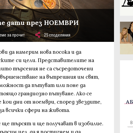
те дати през НОЕМВРИ
еме за прочит
25 споделяния
ви да намерим нова посока и да
ските си цели. Представителите на
чиито търсения не са съсредоточени
съвършенстване на вътрешния им свят,
можност да пътуват или поне да
тоящо грандиозно пътуване. Ако се
АБ
 кои дни от ноември, според звездите,
а всички сфери на живота.
 ще търсят и ще получават в изобилие.
рсим цел, да я постигнем и да