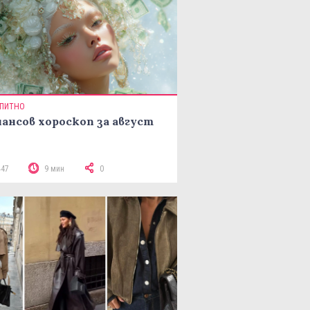
ПИТНО
ансов хороскоп за август
447
9 мин
0