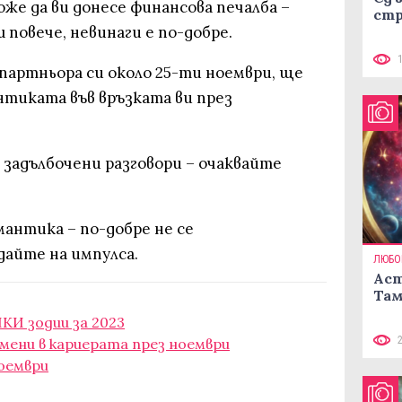
оже да ви донесе финансова печалба –
стр
 повече, невинаги е по-добре.
партньора си около 25-ти ноември, ще
нтиката във връзката ви през
.
а задълбочени разговори – очаквайте
антика – по-добре не се
дайте на импулса.
ЛЮБО
Аст
Там
КИ зодии за 2023
мени в кариерата през ноември
оември