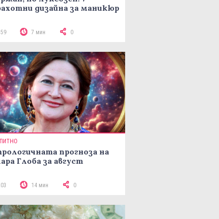
ахотни дизайна за маникюр
159
7 мин
0
ПИТНО
рологичната прогноза на
ара Глоба за август
203
14 мин
0