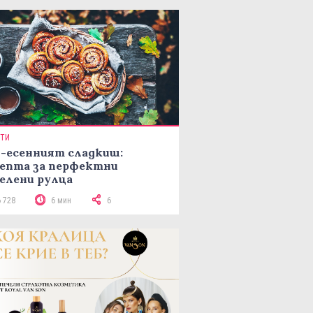
ПТИ
-есенният сладкиш:
епта за перфектни
елени рулца
6 728
6 мин
6