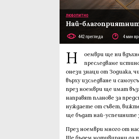
ЛЮБОПИТНО
Най-благоприятни
442 прегледа
4 мин вр
Н
оември ще ни вдъхно
преследваме истин
онези знаци от Зодиака, 
върху изследване и самоу
през ноември ще имат въз
направят планове за предс
нуждаете от съвет, вижте
ще бъдат най-успешните з
През ноември много от нас
Ще бъдем мотивирани да тъ