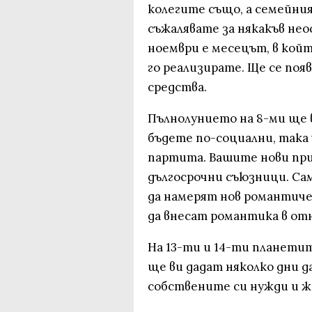
колегите също, а семейни
съжалявате за някакъв не
ноември е месецът, в кой
го реализирате. Ще се по
средства.
Пълнолунието на 8-ми ще 
бъдете по-социални, така
партита. Вашите нови пр
дългосрочни съюзници. Са
да намерят нов романтиче
да внесат романтика в от
На 13-ти и 14-ти планети
ще ви дадат няколко дни д
собствените си нужди и ж