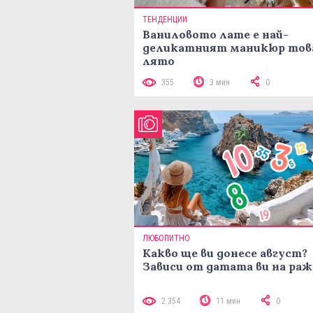
ТЕНДЕНЦИИ
Ваниловото лате е най-
деликатният маникюр тов
лято
355
3 мин
0
ЛЮБОПИТНО
Какво ще ви донесе август?
Зависи от датата ви на ра
2 354
11 мин
0