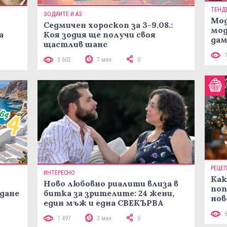
ТЕНД
ЗОДИИТЕ И АЗ
Мод
Седмичен хороскоп за 3-9.08.:
мод
а
Коя зодия ще получи своя
дам
щастлив шанс
си
3 602
7 мин
0
РЕЦЕ
ИНТЕРЕСНО
Как
Ново любовно риалити влиза в
поп
жданe
битка за зрителите: 24 жени,
нов
един мъж и една СВЕКЪРВА
рец
1 497
3 мин
0