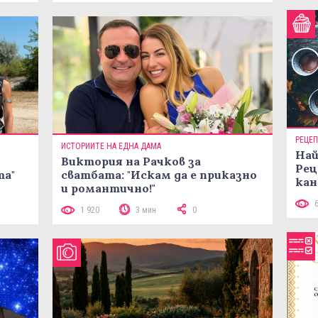
РЕЦЕ
ИСТОРИИТЕ НА ЕДНА ДАМА
Най
Виктория на Рачков за
Рец
та"
сватбата: "Искам да е приказно
кан
и романтично!"
1 920
3 мин
0