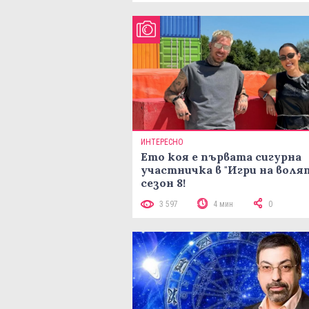
ИНТЕРЕСНО
Ето коя е първата сигурна
участничка в "Игри на воля
сезон 8!
3 597
4 мин
0