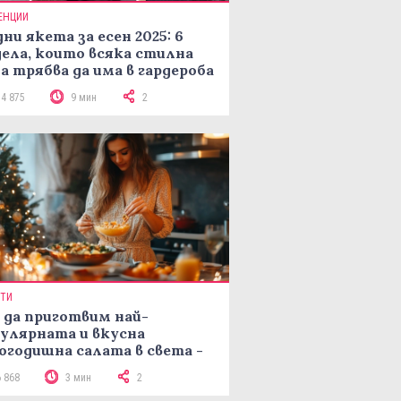
ЕНЦИИ
ни якета за есен 2025: 6
ела, които всяка стилна
а трябва да има в гардероба
14 875
9 мин
2
ПТИ
 да приготвим най-
улярната и вкусна
огодишна салата в света -
епта Мимоза
6 868
3 мин
2