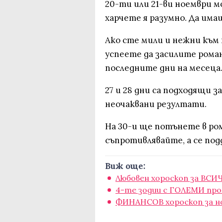
20-ти или 21-ви ноември м
харчете я разумно. Да имаш
Ако сте мили и нежни към 
успеете да засилите рома
последните дни на месеца
27 и 28 дни са подходящи з
неочаквани резултати.
На 30-и ще потънете в ром
съпротивлявайте, а се под
Виж още:
Любовен хороскоп за ВСИЧ
4-те зодии с ГОЛЕМИ про
ФИНАНСОВ хороскоп за н