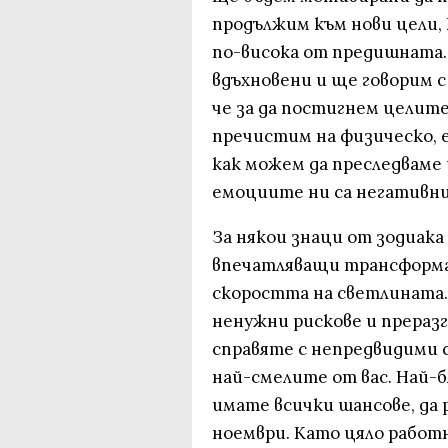
продължим към нови цели, 
по-висока от предишната.
вдъхновени и ще говорим с
че за да постигнем целите 
пречистим на физическо, 
как можем да преследваме 
емоциите ни са негативни 
За някои знаци от зодиака
впечатляващи трансформа
скоростта на светлината.
ненужни рискове и преразг
справяте с непредвидими 
най-смелите от вас. Най-
имате всички шансове, да р
ноември. Като цяло работ