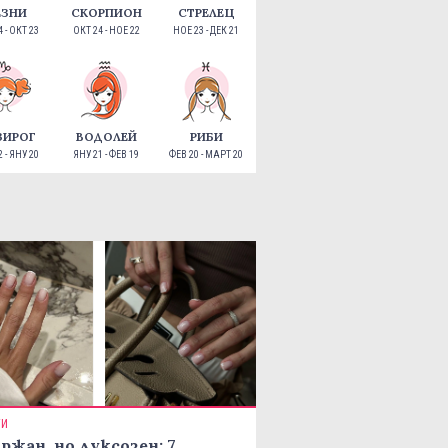
ЕЗНИ
СКОРПИОН
СТРЕЛЕЦ
 - ОКТ 23
ОКТ 24 - НОЕ 22
НОЕ 23 - ДЕК 21
ЗИРОГ
ВОДОЛЕЙ
РИБИ
 - ЯНУ 20
ЯНУ 21 - ФЕВ 19
ФЕВ 20 - МАРТ 20
ТИ
ржан, но луксозен: 7