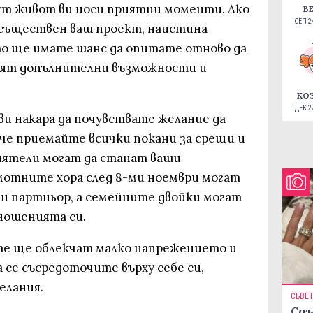
ят живот ви носи приятни моменти. Ако
В
СЕП 24
осъществен ваш проект, наистина
то ще имате шанс да опитате отново да
явят допълнителни възможности и
КО
ДЕК 22
ви накара да почувствате желание да
 че приемайте всички покани за срещи и
иятели могат да станат ваши
мотните хора след 8-ми ноември могат
н партньор, а семейните двойки могат
ношенията си.
те ще облекчат малко напрежението и
а се съсредоточите върху себе си,
елания.
СЪВЕ
Сдъ