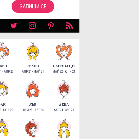
ЗАПИШИ СЕ
ВЕН
ТЕЛЕЦ
БЛИЗНАЦИ
1 - АПР 20
АПР 21 - МАЙ 21
МАЙ 22 - ЮНИ 21
РАК
ЛЪВ
ДЕВА
 - ЮЛИ 22
ЮЛИ 23 - АВГ 23
АВГ 24 - СЕП 23