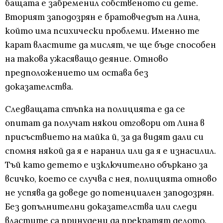
бащата е забременил собственото си дете.
Вторият заподозрян е братовчедът на Лина,
който има психически проблеми. Именно те
карат властите да мислят, че ще бъде способен
на такова ужасяващо деяние. Отново
предположението им остава без
доказателства.
Следващата стъпка на полицията е да се
опитат да получат някои отговори от Лина в
присъствието на майка й, за да видят дали си
спомня някой да я е наранил или да я е изнасилил.
Тъй като детето е изключително объркано за
всичко, което се случва с нея, полицията отново
не успява да доведе до потенциален заподозрян.
Без допълнителни доказателства или следи
властите са принудени да прекратят делото.