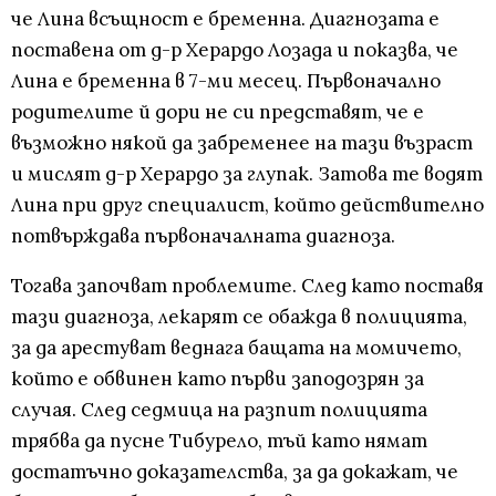
че Лина всъщност е бременна. Диагнозата е
поставена от д-р Херардо Лозада и показва, че
Лина е бременна в 7-ми месец. Първоначално
родителите й дори не си представят, че е
възможно някой да забременее на тази възраст
и мислят д-р Херардо за глупак. Затова те водят
Лина при друг специалист, който действително
потвърждава първоначалната диагноза.
Тогава започват проблемите. След като поставя
тази диагноза, лекарят се обажда в полицията,
за да арестуват веднага бащата на момичето,
който е обвинен като първи заподозрян за
случая. След седмица на разпит полицията
трябва да пусне Тибурело, тъй като нямат
достатъчно доказателства, за да докажат, че