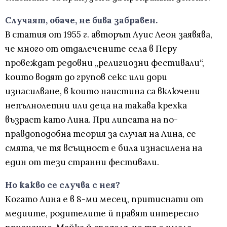
Случаят, обаче, не бива забравен.
В статия от 1955 г. авторът Луис Леон заявява,
че много от отдалечените села в Перу
провеждат редовни „религиозни фестивали“,
които водят до групов секс или дори
изнасилване, в които наистина са включени
непълнолетни или деца на такава крехка
възраст като Лина. При липсата на по-
правдоподобна теория за случая на Лина, се
смята, че тя всъщност е била изнасилена на
един от тези странни фестивали.
Но какво се случва с нея?
Когато Лина е в 8-ми месец, притиснати от
медиите, родителите й правят интересно