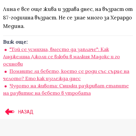
Лина е все още жива и здрава днес, на възраст от
87-годишна възраст. Не се знае много за Херардо
Медина.
Виж още:
"Той се усмихна, вместо да заплаче": Как
Анджелина Джоли се влюби в малкия Мадокс и го
осинови
Помните ли бебето, което се роди със сърце на
челото? Ето как изглежда днес
Чудото на живота: Снимки разкриват етапите
на развитие на бебето в утробата
НАЗАД