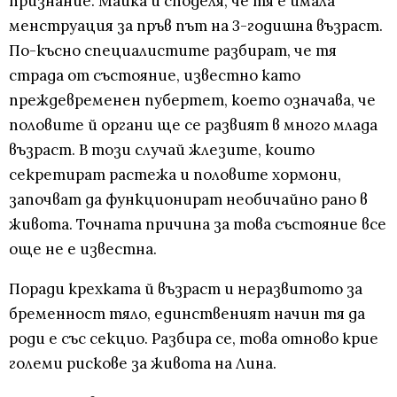
признание. Майка й споделя, че тя е имала
менструация за пръв път на 3-годишна възраст.
По-късно специалистите разбират, че тя
страда от състояние, известно като
преждевременен пубертет, което означава, че
половите й органи ще се развият в много млада
възраст. В този случай жлезите, които
секретират растежа и половите хормони,
започват да функционират необичайно рано в
живота. Точната причина за това състояние все
още не е известна.
Поради крехката й възраст и неразвитото за
бременност тяло, единственият начин тя да
роди е със секцио. Разбира се, това отново крие
големи рискове за живота на Лина.