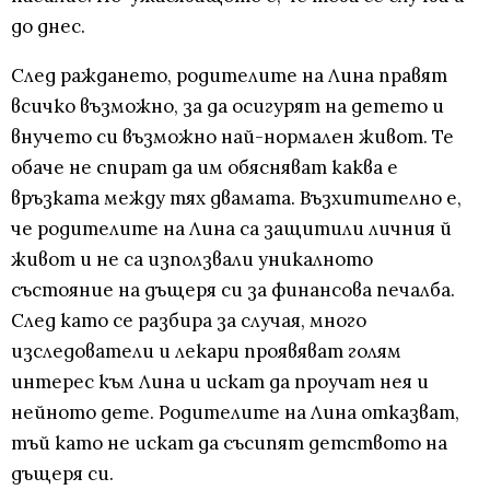
до днес.
След раждането, родителите на Лина правят
всичко възможно, за да осигурят на детето и
внучето си възможно най-нормален живот. Те
обаче не спират да им обясняват каква е
връзката между тях двамата. Възхитително е,
че родителите на Лина са защитили личния й
живот и не са използвали уникалното
състояние на дъщеря си за финансова печалба.
След като се разбира за случая, много
изследователи и лекари проявяват голям
интерес към Лина и искат да проучат нея и
нейното дете. Родителите на Лина отказват,
тъй като не искат да съсипят детството на
дъщеря си.