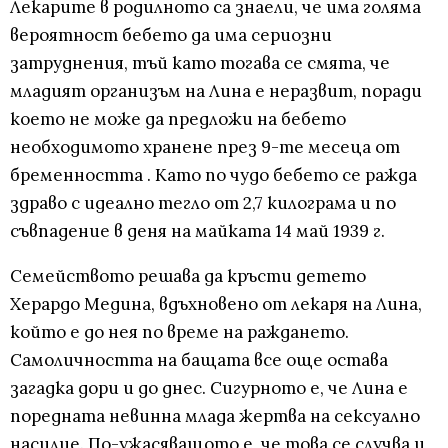
Лекарите в родилното са знаели, че има голяма
вероятност бебето да има сериозни
затруднения, тъй като тогава се смята, че
младият организъм на Лина е неразвит, поради
което не може да предложи на бебето
необходимото хранене през 9-те месеца от
бременността . Като по чудо бебето се ражда
здраво с идеално тегло от 2,7 килограма и по
съвпадение в деня на майката 14 май 1939 г.
Семейството решава да кръсти детето
Херардо Медина, вдъхновено от лекаря на Лина,
който е до нея по време на раждането.
Самоличността на бащата все още остава
загадка дори и до днес. Сигурното е, че Лина е
поредната невинна млада жертва на сексуално
насилие. По-ужасяващото е, че това се случва и