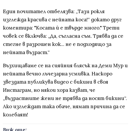
Един почитател отбелязва: „Тази рокля
изглежда красива с нейната коса!“ докато друг
коментира: "Косата ѝ е твърде много." Трети
човек се включва: „Да, съгласна съм. Трябва да се
стегне в разрошен кок... не е подходящо за
нейната възраст.“
Възхищаваме се на сияйния блясък на Деми Мур и
нейната вечно лъчезарна усмивка. Наскоро
звездата публикува видео с бикини в своя
Инстаграм, но някои хора казват, че
„възрастните жени не трябва да носят бикини“.
Ако изглеждат така обаче, нямат причина да се
колебаят!
Виж още: