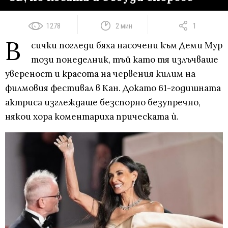
1278
2 мин
1
В
сички погледи бяха насочени към Деми Мур
този понеделник, тъй като тя излъчваше
увереност и красота на червения килим на
филмовия фестивал в Кан. Докато 61-годишната
актриса изглеждаше безспорно безупречно,
някои хора коментариха прическата ѝ.