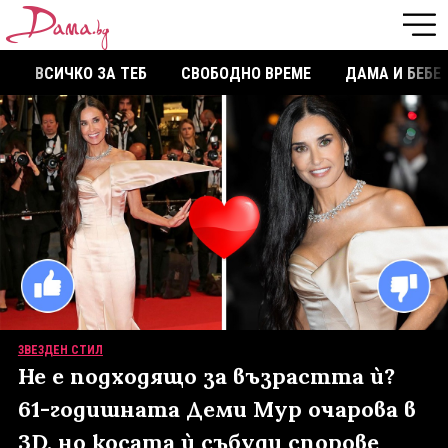
ВСИЧКО ЗА ТЕБ
СВОБОДНО ВРЕМЕ
ДАМА И БЕБЕ
ЗВЕЗДЕН СТИЛ
Не е подходящо за възрастта ѝ?
61-годишната Деми Мур очарова в
3D, но косата ѝ събуди спорове