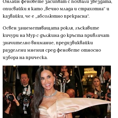
Онлайн феновете засипват с похвали звездата,
описвайки я като „вечно млада и страхотна“ и
казвайки, че е „абсолютно прекрасна“.
Освен зашеметяващата рокля, лъскавите
кичури на Мур с дължина до кръста привличат
значително внимание, предизвиквайки
разделени мнения сред феновете относно
избора на прическа.