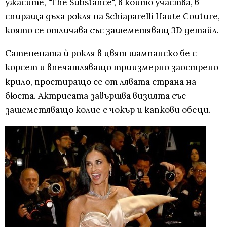
ужасите, "The Substance", в който участва, в
спираща дъха рокля на Schiaparelli Haute Couture,
която се отличава със зашеметяващ 3D детайл.
Сатенената ѝ рокля в цвят шампанско бе с
корсет и впечатляващо триизмерно заострено
крило, простиращо се от лявата страна на
бюста. Актрисата завършва визията със
зашеметяващо колие с чокър и капкови обеци.