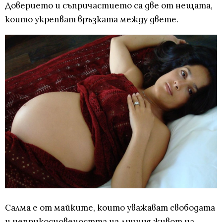
Доверието и съпричастието са две от нещата,
които укрепват връзката между двете.
Салма е от майките, които уважават свободата
и неприкосновеността на личния живот на