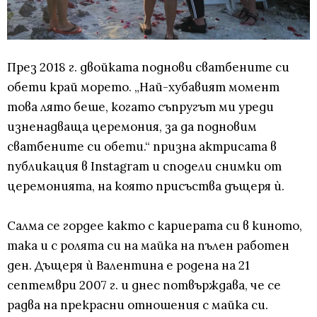
През 2018 г. двойката поднови сватбените си
обети край морето. „Най-хубавият момент
това лято беше, когато съпругът ми уреди
изненадваща церемония, за да подновим
сватбените си обети.“ призна актрисата в
публикация в Instagram и сподели снимки от
церемонията, на която присъства дъщеря ѝ.
Салма се гордее както с кариерата си в киното,
така и с ролята си на майка на пълен работен
ден. Дъщеря ѝ Валентина е родена на 21
септември 2007 г. и днес потвърждава, че се
радва на прекрасни отношения с майка си.