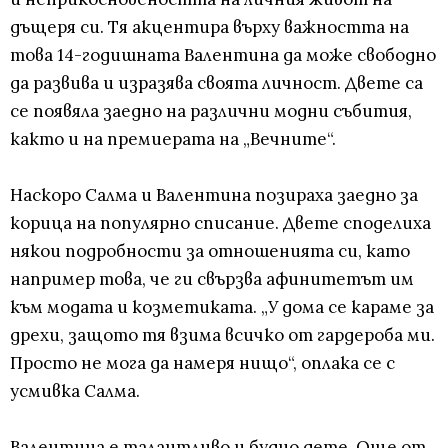
дъщеря си. Тя акцентира върху важността на
това 14-годишната Валентина да може свободно
да развива и изразява своята личност. Двете са
се появяла заедно на различни модни събития,
както и на премиерата на „Вечните“.
Наскоро Салма и Валентина позираха заедно за
корица на популярно списание. Двете споделиха
някои подробности за отношенията си, като
например това, че ги свързва афинитетът им
към модата и козметиката. „У дома се караме за
дрехи, защото тя взима всичко от гардероба ми.
Просто не мога да намеря нищо“, оплака се с
усмивка Салма.
Валентина е талантливо и будно дете. Още от