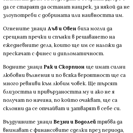
да се стараят да останат нащрек, за някой да не
злоупотреби с добрината или наивността им.
Огнените знаци
Лъв и Овен
биха могли да
срещнат пречки и спънки в решаването на
ежедневните дела, които ще им се наложи да
прескачат с финес и дипломатичност.
Водните знаци
Рак и Скорпион
ще имат силни
любовни вълнения и по всяка вероятност ще са
много ревниви към любим човек. Ще търсят
близостта и привързаността му и ако не я
получат по начина, по който очакват, ще са
склонни да се отчайват и затварят в себе си.
Въздушните знаци
Везни и Водолей
трябва да
внимават с финансовите сделки през периода,