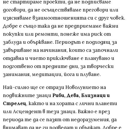
не стартираме проекти, да не подписваме
договори, да не осъществяваме преговори или
изясняваме взаимоотношенията си с друг човек.
Добре е също така да не предприемаме важни
покупки или ремонти, понеже има риск от
заблуда и объркване. Периодът е подходящ за
завършване на начинания, които са започнали
отдавна и чието приключване е планувано и
подготвено от предните дни, за творчески
занимания, медитации, йога и плуване.
Най-силно ще се отрази Новолунието на
подвижните знаци
Риби, Дева, Близнаци и
Стрелец
, както и на хората с лични планети
или Асцендент в тези знаци. Важно е през
периода те да се пазят от недоразумения, да
внимават да не ги подведат и объркат. Добре е