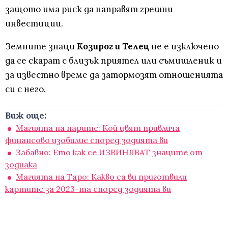
защото има риск да направят грешни
инвестиции.
Земните знаци
Козирог и Телец
не е изключено
да се скарат с близък приятел или съмишленик и
за известно време да затормозят отношенията
си с него.
Виж още:
Магията на парите: Кой цвят привлича
финансово изобилие според зодията ви
Забавно: Ето как се ИЗВИНЯВАТ знаците от
зодиака
Магията на Таро: Какво са ви приготвили
картите за 2023-та според зодията ви