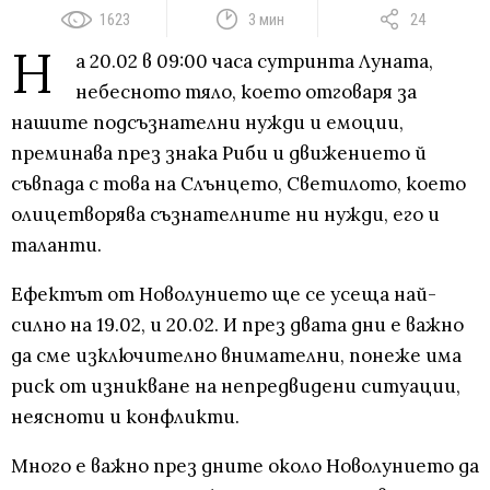
1623
3 мин
24
Н
а 20.02 в 09:00 часа сутринта Луната,
небесното тяло, което отговаря за
нашите подсъзнателни нужди и емоции,
преминава през знака Риби и движението й
съвпада с това на Слънцето, Светилото, което
олицетворява съзнателните ни нужди, его и
таланти.
Ефектът от Новолунието ще се усеща най-
силно на 19.02, и 20.02. И през двата дни е важно
да сме изключително внимателни, понеже има
риск от изникване на непредвидени ситуации,
неясноти и конфликти.
Много е важно през дните около Новолунието да