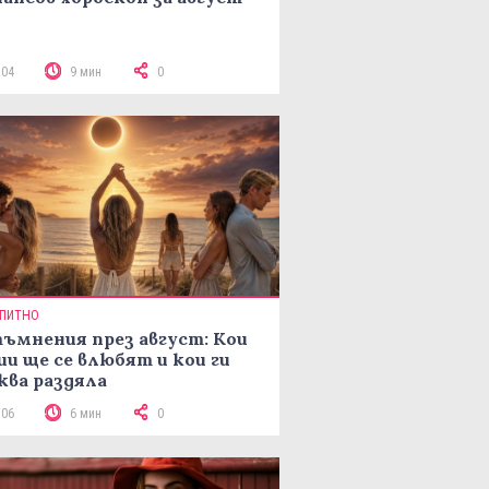
104
9 мин
0
ПИТНО
ъмнения през август: Кои
ии ще се влюбят и кои ги
ква раздяла
106
6 мин
0