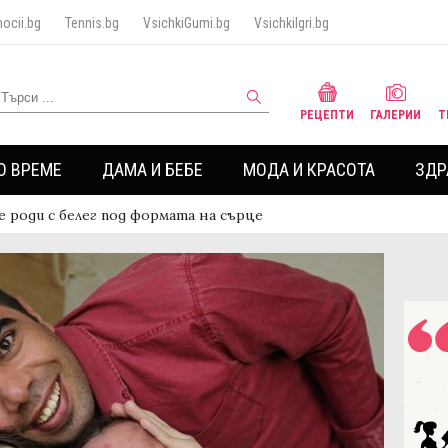
ocii.bg
Tennis.bg
VsichkiGumi.bg
VsichkiIgri.bg
РЕЦЕПТИ
ГАЛЕРИИ
Т
О ВРЕМЕ
ДАМА И БЕБЕ
МОДА И КРАСОТА
ЗДР
е роди с белег под формата на сърце