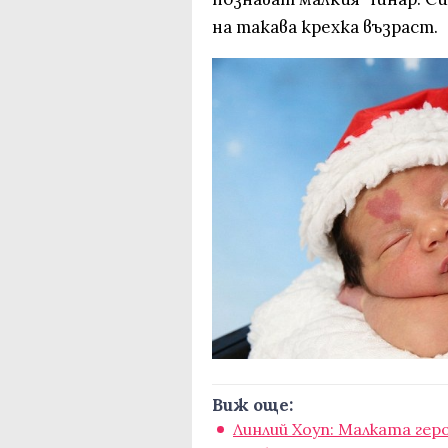
на такава крехка възраст.
Виж още:
Линлий Хоуп: Малката гер