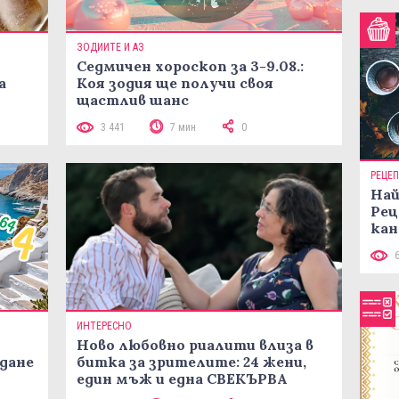
ЗОДИИТЕ И АЗ
Седмичен хороскоп за 3-9.08.:
а
Коя зодия ще получи своя
щастлив шанс
3 441
7 мин
0
РЕЦЕ
Най
Рец
кан
ИНТЕРЕСНО
Ново любовно риалити влиза в
жданe
битка за зрителите: 24 жени,
един мъж и една СВЕКЪРВА