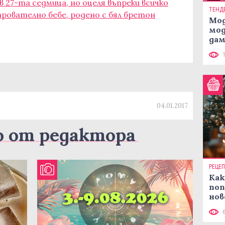
 в 27-та седмица, но оцеля въпреки всичко
ТЕНД
арователно бебе, родено с бял бретон
Мод
мод
дам
си
04.01.2017
о от редактора
РЕЦЕ
Как
поп
нов
рец