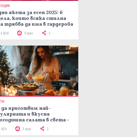
ЕНЦИИ
ни якета за есен 2025: 6
ела, които всяка стилна
а трябва да има в гардероба
14 828
9 мин
2
ПТИ
 да приготвим най-
улярната и вкусна
огодишна салата в света -
епта Мимоза
6 859
3 мин
2