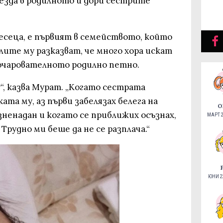
езда в родилното и дори сестрите
.
 месеца, е първият в семейството, който
лите му разказват, че много хора искат
 очарователното родилно петно.
у“, казва Мурат. „Когато сестрата
та му, аз първи забелязах белега на
О
зненадан и когато се приближих осъзнах,
МАРТ 2
 Трудно ми беше да не се разплача.“
ЮНИ 22