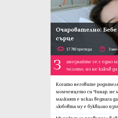
Очарователно: Бебе 
сърце
37 780 прегледа
3 мин
З
апознайте се с едно мн
челото, но не какъв да
Когато неговите родители
момченцето си Чинар, не м
малкият е искал веднага да
любовта му е буквално изп