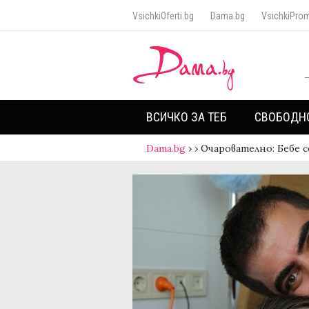
VsichkiOferti.bg
Dama.bg
VsichkiProm
ВСИЧКО ЗА ТЕБ
СВОБОДН
Dama.bg
›
›
Очарователно: Бебе с