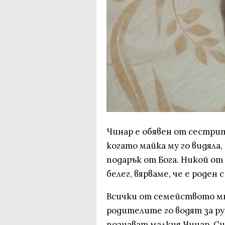
Чинар е обявен от сестрит
когато майка му го видяла,
подарък от Бога. Никой от
белег, вярваме, че е роден 
Всички от семейството мно
родителите го водят за ру
познават малкия Чинар. Си