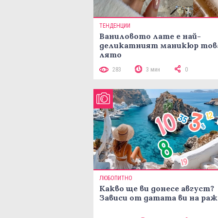
ТЕНДЕНЦИИ
Ваниловото лате е най-
деликатният маникюр тов
лято
283
3 мин
0
ЛЮБОПИТНО
Какво ще ви донесе август?
Зависи от датата ви на ра