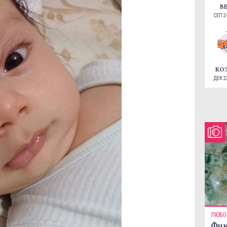
В
СЕП 24
КО
ДЕК 22
ЛЮБО
Фин