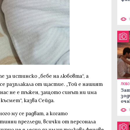
е за истинско „бебе на любовта“, а
 се разплакала от щастие. „Той е нашият
ЛЮБО
Зат
 нас не е тъжен, защото синът ни има
зод
с късмет“, казва Сейда.
оча
го му се радват, а когато
тинни прегледи, всички от персонала
гурно не е лесно да имаш толкова фенове