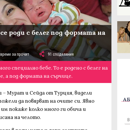
се роди с белег под формата на
 време за прочит
91 споделяния
ого специално бебе. То е родено с белег на
 е, а под формата на сърчице.
 – Мурат и Сейда от Турция, видели
АБ
ожели да повярват на очите си. Явно
 им покаже колко много ги обича и
исана на челото.