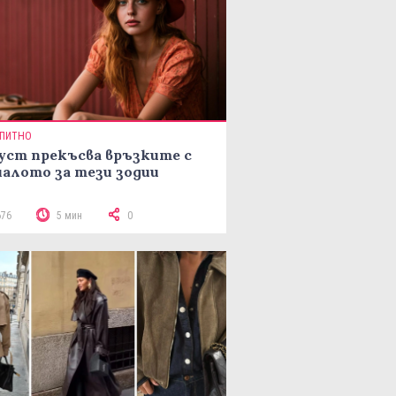
ПИТНО
уст прекъсва връзките с
алото за тези зодии
676
5 мин
0