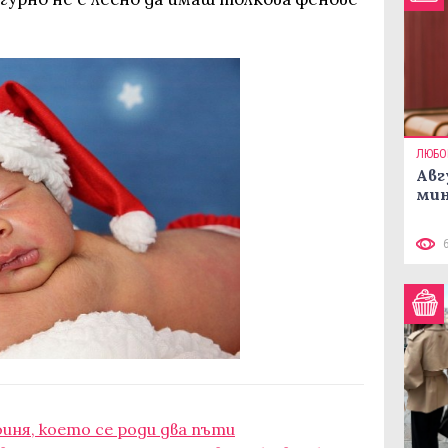
ЛЮБО
Авг
мин
оиня, което се роди два пъти