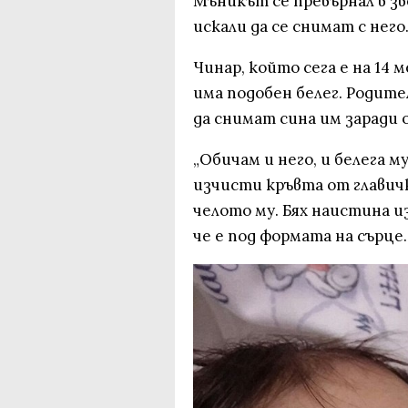
Мъникът се превърнал в зв
искали да се снимат с него
Чинар, който сега е на 14
има подобен белег. Родите
да снимат сина им заради
„Обичам и него, и белега м
изчисти кръвта от главичка
челото му. Бях наистина и
че е под формата на сърце.