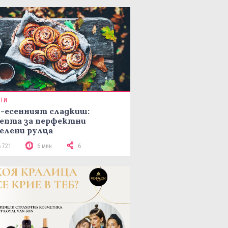
ПТИ
-есенният сладкиш:
епта за перфектни
елени рулца
6 721
6 мин
6