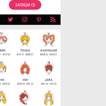
ЗАПИШИ СЕ
ВЕН
ТЕЛЕЦ
БЛИЗНАЦИ
1 - АПР 20
АПР 21 - МАЙ 21
МАЙ 22 - ЮНИ 21
РАК
ЛЪВ
ДЕВА
 - ЮЛИ 22
ЮЛИ 23 - АВГ 23
АВГ 24 - СЕП 23