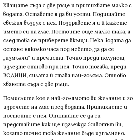
Хващате съда с две ръце и притихвате малко с
водата. Оставете я да ви усети. Подишайте
свежия въздух с нея. Поздравете я и й кажете
името си на глас. Постойте още малко така, а
след това се приберете вкъщи. Нека водата да
остане няколко часа под небето, за да се
„измълчи“ и пречисти. Точно преди полунощ
излезте отново при нея. Точно тогава, преди
ВОДИЦИ, силата й става най-голяма. Отново
хванете съда с две ръце.
Помислите кое е най-голямото ви желание и го
изречете на глас пред водата. Притихнете и
постойте с нея. Опитайте се да си
представите как ще изглежда животът ви,
когато точно това желание бъде изпълнено.