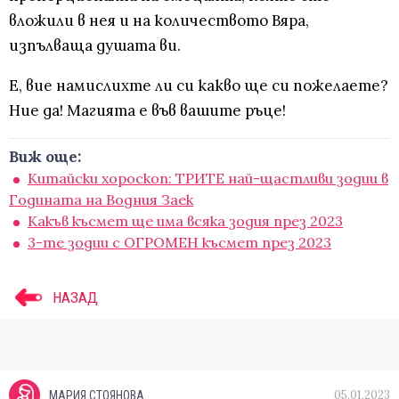
вложили в нея и на количеството Вяра,
изпълваща душата ви.
Е, вие намислихте ли си какво ще си пожелаете?
Ние да! Магията е във вашите ръце!
Виж още:
Китайски хороскоп: ТРИТЕ най-щастливи зодии в
Годината на Водния Заек
Какъв късмет ще има всяка зодия през 2023
3-те зодии с ОГРОМЕН късмет през 2023
НАЗАД
05.01.2023
МАРИЯ СТОЯНОВА