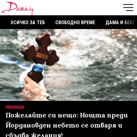
ВСИЧКО ЗА ТЕБ
СВОБОДНО ВРЕМЕ
ДАМА И БЕБЕ
ПРАЗНИЦИ
Пожелайте си нещо: Нощта преди
Йордановден небето се отваря и
сбъдва желания!