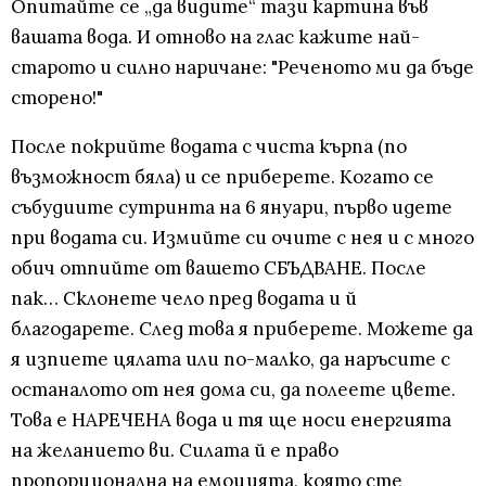
Опитайте се „да видите“ тази картина във
вашата вода. И отново на глас кажите най-
старото и силно наричане: "Реченото ми да бъде
сторено!"
После покрийте водата с чиста кърпа (по
възможност бяла) и се приберете. Когато се
събудиите сутринта на 6 януари, първо идете
при водата си. Измийте си очите с нея и с много
обич отпийте от вашето СБЪДВАНЕ. После
пак… Склонете чело пред водата и й
благодарете. След това я приберете. Можете да
я изпиете цялата или по-малко, да наръсите с
останалото от нея дома си, да полеете цвете.
Това е НАРЕЧЕНА вода и тя ще носи енергията
на желанието ви. Силата й е право
пропорционална на емоцията, която сте