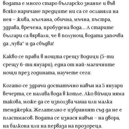
водата е много старо българско знание и във
всяко наричане предците ни са се осланяли на
нея – жива, мълчана, обична, мъчна, пъстра,
здрава, вречена, пробудена вода… А старите
българи са вярвали, че в полунощ водата започва
да „чува“ и да сбъдва!
Какво се прави в нощта срещу Водици (5-ти
срещу 6-ти януари), една от най-магичните
нощи през годината, научете сега:
Когато се здрачи достатъчно навън на 5 януари
вечерта, се налива вода в котле. Ако вйъщи няма
такова, може да се използва чаша или малка
тенджерка. Желателно е избраният съд да не е
пластмасов. Водата се изнася навън – на двора,
на балкона или на перваза на прозореца.