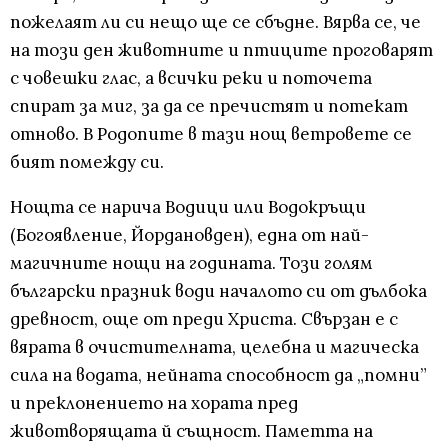
пожелаят ли си нещо ще се сбъдне. Вярва се, че
на този ден животните и птиците проговарят
с човешки глас, а всички реки и поточета
спират за миг, за да се пречистят и потекат
отново. В Родопите в тази нощ ветровете се
бият помежду си.
Нощта се нарича Водици или Водокръщи
(Богоявление, Йордановден), една от най-
магичните нощи на годината. Този голям
български празник води началото си от дълбока
древност, още от преди Христа. Свързан е с
вярата в очистителната, целебна и магическа
сила на водата, нейната способност да „помни”
и преклонението на хората пред
животворящата й същност. Паметта на