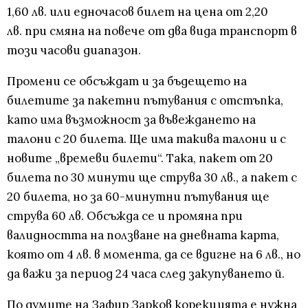
1,60 лв. или едночасов билет на цена от 2,20
лв. при смяна на повече от два вида транспорт в
този часови диапазон.
Промени се обсъждат и за бъдещето на
билетите за пакетни пътувания с отстъпка,
като има възможност за въвеждането на
талони с 20 билета. Ще има такива талони и с
новите „времеви билети“. Така, пакет от 20
билета по 30 минути ще струва 30 лв., а пакет с
20 билета, но за 60-минутни пътувания ще
струва 60 лв. Обсъжда се и промяна при
валидността на ползване на дневната карта,
която от 4 лв. в момента, да се вдигне на 6 лв., но
да важи за период 24 часа след закупуването й.
По думите на Зафир Зарков корекцията е нужна