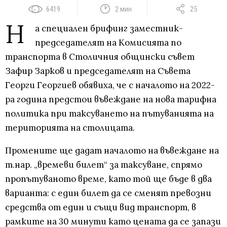
6419
2 мин
25
Н
а специален брифинг заместник-
председателят на Комисията по
транспорта в Столичния общински съвет
Зафир Зарков и председателят на Съвета
Георги Георгиев обявиха, че с началото на 2022-
ра година предстои въвеждане на нова тарифна
политика при таксуването на пътуванията на
територията на столицата.
Промените ще дадат началото на въвеждане на
т.нар. „времеви билет“ за таксуване, спрямо
пропътуваното време, като той ще бъде в два
варианта: с един билет да се сменят превозни
средства от един и същи вид транспорт, в
рамките на 30 минути като цената да се запази