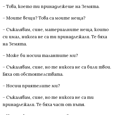
– Това, което ти принадлежеше на Земята.
– Моите вещи? Това са моите неща?
– Съжалявам, сине, материалните неща, които
си имал, никога не са ти принадлежали. Те бяха
на Земята.
– Може би носиш талантите ми?
– Съжалявам, сине, но те никога не са били твои.
Бяха от обстоятелствата.
– Носиш приятелите ми?
– Съжалявам, сине, но те никога не са ти
принадлежали. Те бяха част от пътя.