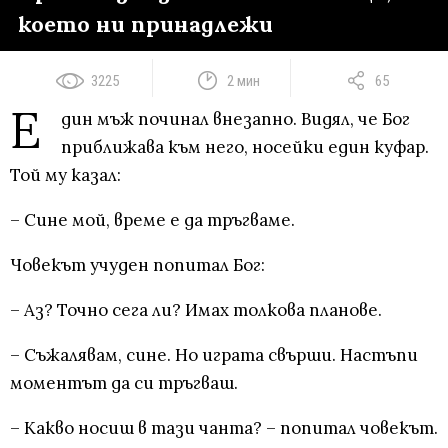
което ни принадлежи
3225
2 мин
65
Е
дин мъж починал внезапно. Видял, че Бог
приближава към него, носейки един куфар.
Той му казал:
– Сине мой, време е да тръгваме.
Човекът учуден попитал Бог:
– Аз? Точно сега ли? Имах толкова планове.
– Съжалявам, сине. Но играта свърши. Настъпи
моментът да си тръгваш.
– Какво носиш в тази чанта? – попитал човекът.