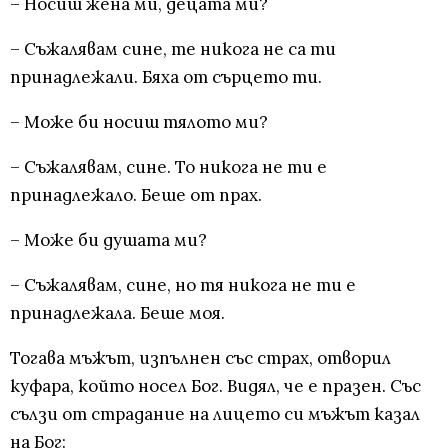
– Носиш жена ми, децата ми?
– Съжалявам сине, те никога не са ти
принадлежали. Бяха от сърцето ти.
– Може би носиш тялото ми?
– Съжалявам, сине. То никога не ти е
принадлежало. Беше от прах.
– Може би душата ми?
– Съжалявам, сине, но тя никога не ти е
принадлежала. Беше моя.
Тогава мъжът, изпълнен със страх, отворил
куфара, който носел Бог. Видял, че е празен. Със
сълзи от страдание на лицето си мъжът казал
на Бог: