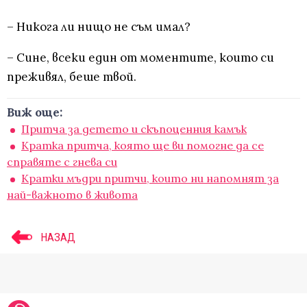
– Никога ли нищо не съм имал?
– Сине, всеки един от моментите, които си
преживял, беше твой.
Виж още:
Притча за детето и скъпоценния камък
Кратка притча, която ще ви помогне да се
справяте с гнева си
Кратки мъдри притчи, които ни напомнят за
най-важното в живота
НАЗАД