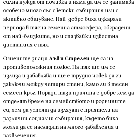
силна нужда от почивка и няма да им се занимава
особено много със светски събирания или с
активно общуване. Най-добре биха изкарали
периода в тясна семейна атмосфера, обградени
от най-близките, но и спазвайки известна
дистанция с тях.
Огнените знаци
Лъв и Стрелец
ще са на
противоположния полюс. На тях ще им се
излиза и забавлява и ще е трудно човек да ги
заключи между четири стени, камо ли в тесен
семеен кръг. Поради тази причина е добре хем да
отделят време на семейството и роднините
си, хем да успеят да излязат с приятели на
различни социални събирания, където биха
могли да се насладят на много забавления и
развлечения.