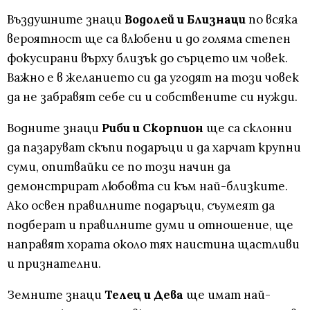
Въздушните знаци
Водолей и Близнаци
по всяка
вероятност ще са влюбени и до голяма степен
фокусирани върху близък до сърцето им човек.
Важно е в желанието си да угодят на този човек
да не забравят себе си и собствените си нужди.
Водните знаци
Риби и Скорпион
ще са склонни
да пазаруват скъпи подаръци и да харчат крупни
суми, опитвайки се по този начин да
демонстрират любовта си към най-близките.
Ако освен правилните подаръци, съумеят да
подберат и правилните думи и отношение, ще
направят хората около тях наистина щастливи
и признателни.
Земните знаци
Телец и Дева
ще имат най-