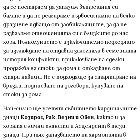
да се постараем да запазим вътрешния си
баланс и да не реагираме първосигнално на всяко
дразнене идващо от заобикалящите, за да не
разваляме отношенията си с близките до нас
хора. Пълнолунието е изключително подходящо
за изглаждане на отдавна залегнали в семейната
история конфликти, приключване на сделки,
продажба на стоки за дома и отказване от
стари навици. Не е подходящо за стартиране на
връзки, подписване на договори, купуване на
стоки за дома.
Най-силно ще усетят събитието кардиналните
знаци
Козирог, Рак, Везни и Овен
, както и за
хората с лични планети и Асцендент в тези
знаци. При тях запазването на хармонията в