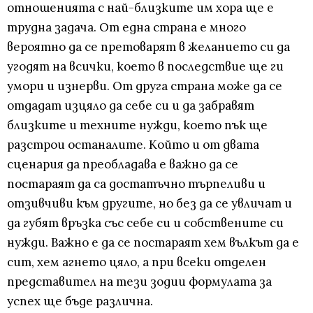
отношенията с най-близките им хора ще е
трудна задача. От една страна е много
вероятно да се претоварят в желанието си да
угодят на всички, което в последствие ще ги
умори и изнерви. От друга страна може да се
отдадат изцяло да себе си и да забравят
близките и техните нужди, което пък ще
разстрои останалите. Който и от двата
сценария да преобладава е важно да се
постараят да са достатъчно търпеливи и
отзивчиви към другите, но без да се увличат и
да губят връзка със себе си и собствените си
нужди. Важно е да се постараят хем вълкът да е
сит, хем агнето цяло, а при всеки отделен
представител на тези зодии формулата за
успех ще бъде различна.