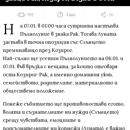
992
4 мин
10
Н
а 07.01. в 01:00 часа сутринта настъпва
Пълнолуние в знака Рак. Тогава Луната
застава в точна опозиция със Слънцето
преминаващо през Козирог.
Най-силно ще усетим Пълнолунието на 06.01. и
07.01. във връзка с нещата, за които отговаря
оста Козирог-Рак, а именно домашния уют,
семейството, родителите, материалното и
обществено положение.
Понеже събитието ще противопостави егото,
волята и съзнателните ни нужди (Слънцето)
срещу чувствата, емоциите и
подсъзнателните ни копнежи (Луната), е важно