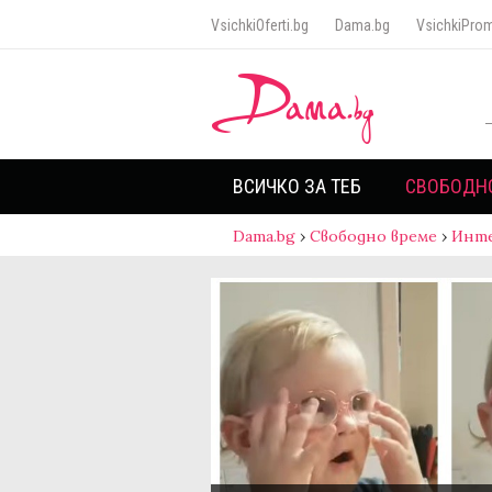
VsichkiOferti.bg
Dama.bg
VsichkiProm
ВСИЧКО ЗА ТЕБ
СВОБОДН
Dama.bg
›
Свободно време
›
Инт