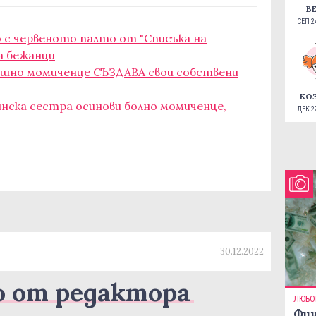
В
СЕП 24
с червеното палто от "Списъка на
а бежанци
ишно момиченце СЪЗДАВА свои собствени
КО
инска сестра осинови болно момиченце,
ДЕК 22
30.12.2022
о от редактора
ЛЮБО
Фин