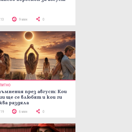
213
9 мин
0
ПИТНО
ъмнения през август: Кои
ии ще се влюбят и кои ги
ква раздяла
319
6 мин
0