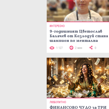
ИНТЕРЕСНО
9-годишният Цветослав
Балачев от Козлодуй стана
шампион по ментална
аритметика с 320 задачи за
1 127
2 мин
0
минути
ЛЮБОПИТНО
ФИНАНСОВО ЧУДО за ТРИ