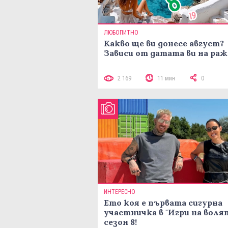
ЛЮБОПИТНО
Какво ще ви донесе август?
Зависи от датата ви на ра
2 169
11 мин
0
ИНТЕРЕСНО
Ето коя е първата сигурна
участничка в "Игри на воля
сезон 8!