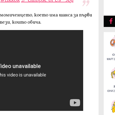
 момиченцето, което има шанса за първи
тези, които обича.
О
МАРТ 2
ЮНИ 22