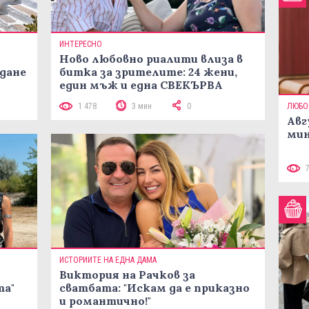
ИНТЕРЕСНО
Ново любовно риалити влиза в
жданe
битка за зрителите: 24 жени,
един мъж и една СВЕКЪРВА
1 478
3 мин
0
ЛЮБО
Авг
мин
ИСТОРИИТЕ НА ЕДНА ДАМА
Виктория на Рачков за
та"
сватбата: "Искам да е приказно
и романтично!"