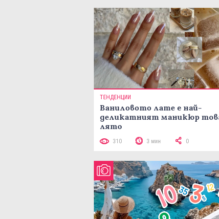
ТЕНДЕНЦИИ
Ваниловото лате е най-
деликатният маникюр тов
лято
310
3 мин
0