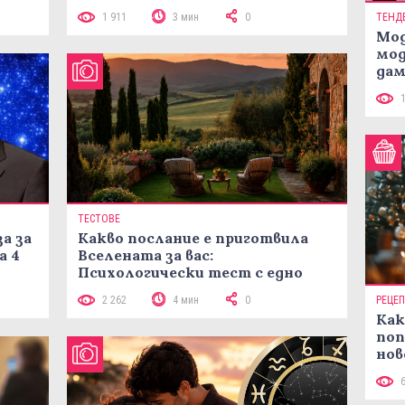
1 911
3 мин
0
ТЕНД
Мод
мод
дам
си
ТЕСТОВЕ
а за
Какво послание е приготвила
а 4
Вселената за вас:
Психологически тест с едно
кликване
2 262
4 мин
0
РЕЦЕ
Как
поп
нов
рец