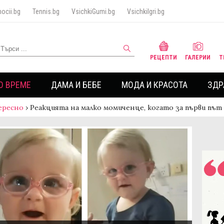
ocii.bg
Tennis.bg
VsichkiGumi.bg
VsichkiIgri.bg
РЕЦЕПТИ
ГАЛЕРИИ
Т
О ВРЕМЕ
ДАМА И БЕБЕ
МОДА И КРАСОТА
ЗДР
ересно
›
Реакцията на малко момиченце, когато за първи пъ