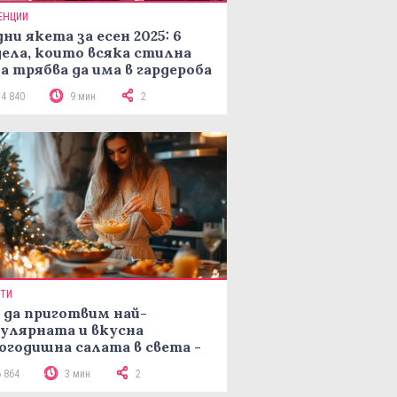
ЕНЦИИ
ни якета за есен 2025: 6
ела, които всяка стилна
а трябва да има в гардероба
14 840
9 мин
2
ПТИ
 да приготвим най-
улярната и вкусна
огодишна салата в света -
епта Мимоза
6 864
3 мин
2