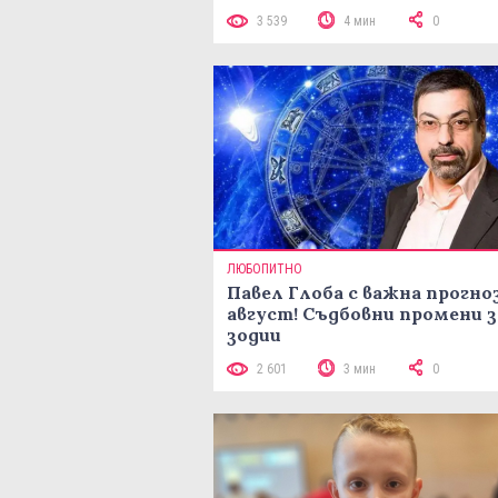
3 539
4 мин
0
ЛЮБОПИТНО
Павел Глоба с важна прогноз
август! Съдбовни промени з
зодии
2 601
3 мин
0