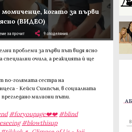
 момиченце, когато за първи
ясно (ВИДЕО)
еме за прочит
9 споделяния
лни проблеми за първи път видя ясно
 специални очила, а реакцията ѝ ще
т по-голямата сестра на
нцеca - Кейси Симпсън, в социалната
е прегледано милиони пъти.
АБ
end
#foryoupage❤️❤️
#blind
eseeing
#blowthisup
#tikkok
♬ Glimpse of Us - Joji