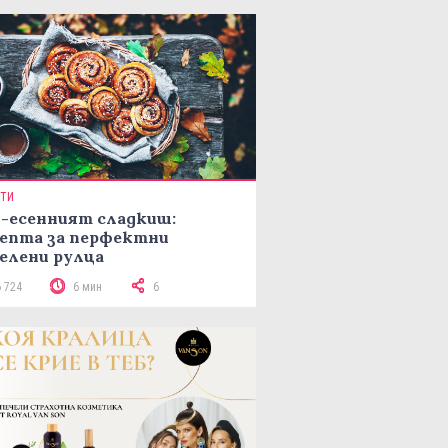
ПТИ
-есенният сладкиш:
епта за перфектни
елени рулца
6 724
6 мин
6