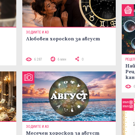
ЗОДИИТЕ И АЗ
Любовен хороскоп за август
 10
6 287
6 мин
0
РЕЦЕ
Най
Рец
кан
ЗОДИИТЕ И АЗ
Месечен хороскоп за август