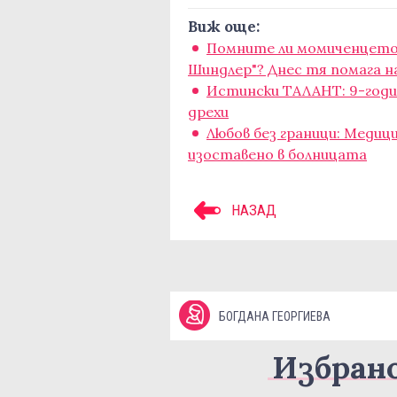
Виж още:
Помните ли момиченцето 
Шиндлер"? Днес тя помага н
Истински ТАЛАНТ: 9-год
дрехи
Любов без граници: Медиц
изоставено в болницата
НАЗАД
БОГДАНА ГЕОРГИЕВА
Избран