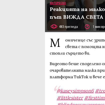
ИНТЕРЕСНО
Реакцията на малко
път ВИЖДА СВЕТА 
483 прегледа
1 мин вр
М
омиченце със зрите
света с помощта на
стопли сърцето ви.
Видеото беше споделено о
очарователната малка при
платформа ТикТок и вече 
@kaseysimpson6
#tr
#littlesister
#firsttim
#blindnessawareness