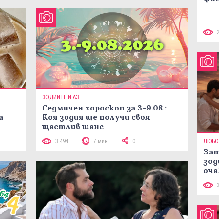
ЗОДИИТЕ И АЗ
Седмичен хороскоп за 3-9.08.:
а
Коя зодия ще получи своя
щастлив шанс
3 494
7 мин
0
ЛЮБО
Зат
зод
оча