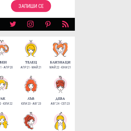
ЗАПИШИ СЕ
ВЕН
ТЕЛЕЦ
БЛИЗНАЦИ
1 - АПР 20
АПР 21 - МАЙ 21
МАЙ 22 - ЮНИ 21
РАК
ЛЪВ
ДЕВА
 - ЮЛИ 22
ЮЛИ 23 - АВГ 23
АВГ 24 - СЕП 23