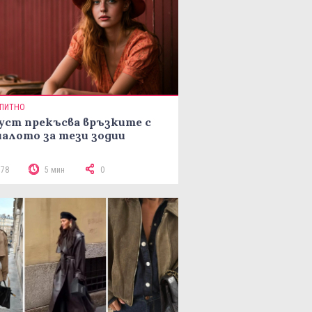
ПИТНО
уст прекъсва връзките с
алото за тези зодии
778
5 мин
0