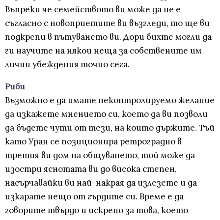
Въпреки че семейството ви може да не е
съгласно с новоприетите ви възгледи, то ще ви
подкрепи в пътуването ви. Дори бихте могли да
ги научите на някои неща за собствените им
лични убеждения точно сега.
Риби
Възможно е да имате неконтролируемо желание
да изкажете мнението си, което да ви позволи
да бъдете чути от тези, на които държите. Тъй
като Уран се позиционира ретроградно в
третия ви дом на общуването, той може да
изостри яснотата ви до висока степен,
насърчавайки ви най-накрая да излезете и да
изкарате нещо от гърдите си. Време е да
говорите твърдо и искрено за това, което