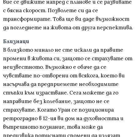
вие се движите напред с планове и се развивате
с бясна скорост. Позволете си да се
трансформирате. Това ще ви даде възможност
да погледнете на живота от друга перспектива.
Близнаци
В близкото минало не сте искали да правите
промени в живота си, защото се страхувате от
неизвестното. Възможно е обаче да се
чувствате по-отворени от всякога, което ви
насърчава да предприемете необходимите
стъпки към израстване. Сега можете да го
направите без колебание, защото не се
страхувате. Когато Уран се позиционира
ретроградно в 12-ия ви дом на духовността и
вътрешното познание, това може да
предизвика потиснати спомени да излязат