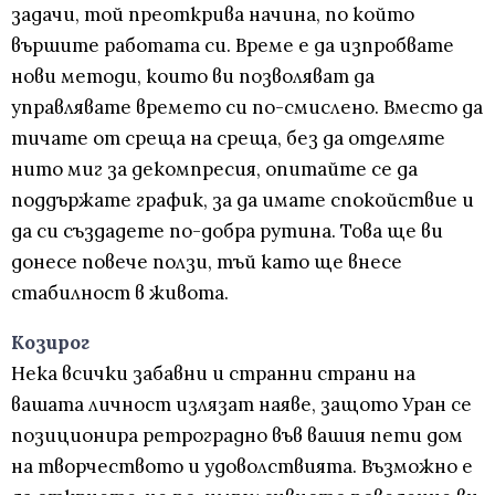
задачи, той преоткрива начина, по който
вършите работата си. Време е да изпробвате
нови методи, които ви позволяват да
управлявате времето си по-смислено. Вместо да
тичате от среща на среща, без да отделяте
нито миг за декомпресия, опитайте се да
поддържате график, за да имате спокойствие и
да си създадете по-добра рутина. Това ще ви
донесе повече ползи, тъй като ще внесе
стабилност в живота.
Козирог
Нека всички забавни и странни страни на
вашата личност излязат наяве, защото Уран се
позиционира ретроградно във вашия пети дом
на творчеството и удоволствията. Възможно е