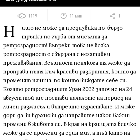
1119
11 мин
1
Н
ищо не може да предизвика по-бързо
тръпки по гърба от мисълта за
ретроградност! Въпреки това не всяка
ретроградност е свързана с негативни
преживявания. Всъщност понякога тя може да
проправи пътя към красиви разкрития, които да
променят начина, по който виждате себе си.
Когато ретроградният Уран 2022 започне на 24
август той ще постави началото на период на
личен размисъл и вътрешно израстване. И може
дори да ви вдъхнови да направите някои важни
промени в живота си. В края на краищата всичко
може да се промени за един миг, а тъй като на