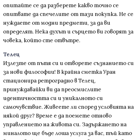
опитайте се да разберете какво точно се
опитвате да спечелите от тази покупка. Не се
нуждаете от модни предмети, за да ви
определят. Нека духът и сърцето ви говорят за
човека, който сте отвътре.
Телец
Излезте от пътя си и отворете съзнанието си
за нови философии! В крайна сметка Уран
стационира ретроградно в Телец,
принуждавайки ви да преосмислите
идентичността си и уникалното си
самочувствие. Живеете ли според условията на
някой друг? Време е да поемете отново
управлението на живота си. Задържането на
миналото ще бъде лоша услуга за вас, тъй като