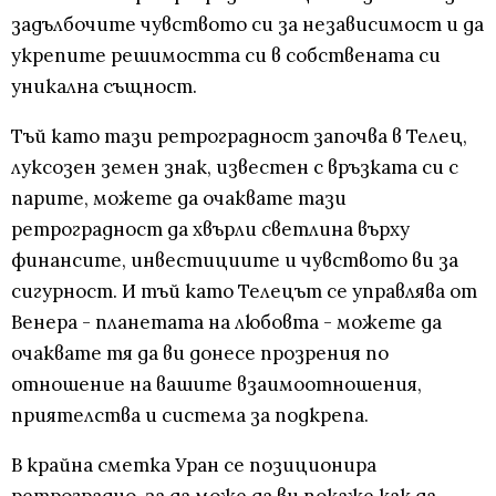
задълбочите чувството си за независимост и да
укрепите решимостта си в собствената си
уникална същност.
Тъй като тази ретроградност започва в Телец,
луксозен земен знак, известен с връзката си с
парите, можете да очаквате тази
ретроградност да хвърли светлина върху
финансите, инвестициите и чувството ви за
сигурност. И тъй като Телецът се управлява от
Венера - планетата на любовта - можете да
очаквате тя да ви донесе прозрения по
отношение на вашите взаимоотношения,
приятелства и система за подкрепа.
В крайна сметка Уран се позиционира