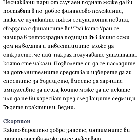
Неочаквани пари от случаен познат може да ви
поставят в по-добро финансово положение,
така че изчакайте някоя сензационна новина,
свързана с финансите ви! Тъй като Уран се
намира в ретроградна позиция във вашия осми
дом на волята и инвестициите, може да
откриете, че най-накрая получавате заплатата,
която сте чакали. Позволете си да се насладите
на допълнителните средства и изберете да ги
спестите за бъдещето, вместо да харчите
импулсивно за неща, които може да не искате
или да не ви харесват през следващите седмици.
Бъдете практични, Везни.
Скорпион
Както вероятно добре знаете, интимните ви
партньорства може да се чувстват