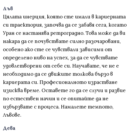
Лъв
Цялата инерция, която сте имали в кариерната
си траектория, започва да се забавя сега, когато
Уран се настанява ретроградно. Това може да ви
накара да се почувствате силно разочаровани,
особено ако сте се чувствали зависими от
определено ниво на успех, за да се чувствате
удовлетворени от себе си. Научавате, че не е
необходимо да се движите толкова бързо в
кариерата си. Професионалното израстване
изисква време. Оставете го да се случи и развие
по естествен начин и се опитайте да не
избързвате с процеса. Намалете темпото,
Лъвове.
Дева