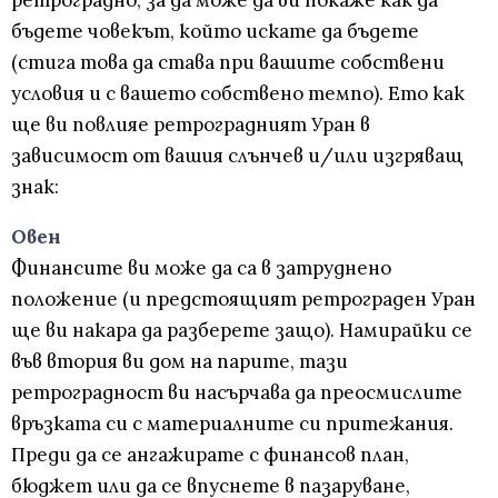
ретроградно, за да може да ви покаже как да
бъдете човекът, който искате да бъдете
(стига това да става при вашите собствени
условия и с вашето собствено темпо). Ето как
ще ви повлияе ретроградният Уран в
зависимост от вашия слънчев и/или изгряващ
знак:
Овен
Финансите ви може да са в затруднено
положение (и предстоящият ретрограден Уран
ще ви накара да разберете защо). Намирайки се
във втория ви дом на парите, тази
ретроградност ви насърчава да преосмислите
връзката си с материалните си притежания.
Преди да се ангажирате с финансов план,
бюджет или да се впуснете в пазаруване,