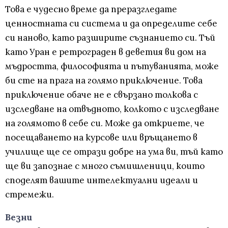
Това е чудесно време да преразгледате
ценностната си система и да определите себе
си наново, като разширите съзнанието си. Тъй
като Уран е ретрограден в деветия ви дом на
мъдростта, философията и пътуванията, може
би сте на прага на голямо приключение. Това
приключение обаче не е свързано толкова с
изследване на отвъдното, колкото с изследване
на голямото в себе си. Може да откриете, че
посещаването на курсове или връщането в
училище ще се отрази добре на ума ви, тъй като
ще ви запознае с много съмишленици, които
споделят вашите интелектуални идеали и
стремежи.
Везни