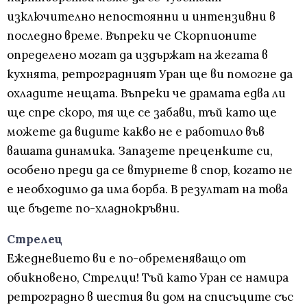
изключително непостоянни и интензивни в
последно време. Въпреки че Скорпионите
определено могат да издържат на жегата в
кухнята, ретроградният Уран ще ви помогне да
охладите нещата. Въпреки че драмата едва ли
ще спре скоро, тя ще се забави, тъй като ще
можете да видите какво не е работило във
вашата динамика. Запазете преценките си,
особено преди да се втурнете в спор, когато не
е необходимо да има борба. В резултат на това
ще бъдете по-хладнокръвни.
Стрелец
Ежедневието ви е по-обременяващо от
обикновено, Стрелци! Тъй като Уран се намира
ретроградно в шестия ви дом на списъците със