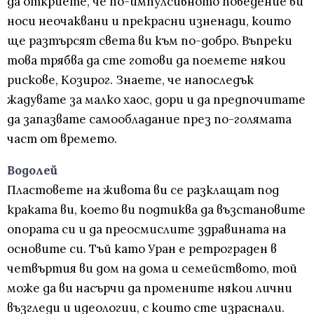
да откриете, че по-импулсивното поведение ви
носи неочаквани и прекрасни изненади, които
ще разтърсят света ви към по-добро. Въпреки
това трябва да сте готови да поемете някои
рискове, Козирог. Знаете, че напоследък
жадувате за малко хаос, дори и да предпочитате
да запазвате самообладание през по-голямата
част от времето.
Водолей
Пластовете на живота ви се разклащат под
краката ви, което ви подтиква да възстановите
опората си и да преосмислите здравината на
основите си. Тъй като Уран е ретрограден в
четвъртия ви дом на дома и семейството, той
може да ви насърчи да промените някои лични
възгледи и идеологии, с които сте израснали.