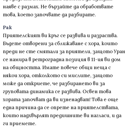
наяве с размах. Не бързайте да обработвате
това, което започвате да разбирате.
Рак
Приятелският ви кръг се развива и разраства.
Бъдете отворени за сближаване с хора, които
преди не сте смятали за приятели, защото Уран
се намира в ретроградна позиция в 11-ия ви дом
на общността. Имате повече общи неща с
някои хора, отколкото си мислите, защото
може да откриете, че разбирането ви за
груповата динамика се развива. Освен това
хората започват да ви изненадват! Това е още
една причина да се опрете на приятелствата,
които надхвърлят предишните ви нагласи, и да
ги приемете.