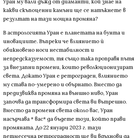
Уран му вали дъжд от диаманти, кой знае на
какви скъпоценни камъни ще се натъкнете в
резултат на тази мощна промяна?
В астрологията Уран е планетата на бунта и
иновациите. Въпреки че влиянието ѝ
обикновено носи нестабилност и
непредсказуемост, тя също така проправя пътя
за внезапни промени, които революционизират
света. Докато Уран е ретрограден, влиянието
му става по-умерено и обърнато. Вместо да
предизвиква промяна на външно ниво, Уран
започва да трансформира света ви вътрешно.
Вместо да променя света около вас, Уран
насърчава * вас* да бъдете този, който прави
промяната. До 22 януари 2023 г. тази
петмесечна ретроградност ще ви вдъхнови да