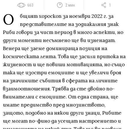
663
2 мин
1
О
бщият хороскоп за ноември 2022 г. за
представителите на зодиакалния знак
Риби говори за чист период в много аспекти, но
други моменти несъмнено ще ви изненадат.
Венера ще заеме доминираща позиция на
космическата лента. Това ще засили притока на
жизненост и ще повиши мотивацията, но също
така ще изостри емоциите и ще увеличи броя
на значимите събития в сферата на личните
взаимоотношения. Трябва да сте двойно по-
внимателни с емоциите. От една страна, ще
имате предимство пред мнозинството,
защото, подобно на някои други знаци, Рибите
ще могат по-фино да усещат настроението и