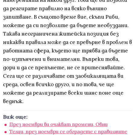
намеренията на някой друг. Това ще ви позволи
да реагирате правилно на всяко външно
запитване. В същото време вие, скъпи Риби,
можете да си позволите да бъдете необуздани.
Такава неограничена житейска позиция без
никакви правила може да се превърне в проблем в
работната сфера, където ще трябва да бъдете
по-изтънчени и внимателни. Въпреки това,
дори и да се препънете, не се притеснявайте.
Сега ще се различавате от заобикалящата ви
среда, освен всичко друго, и по това, че ще
можете да реализирате всеки шанс поне още
веднъж.
Виж още:
През ноември ви очакват промени, Овни
Телци, през ноември се обградете с правилните