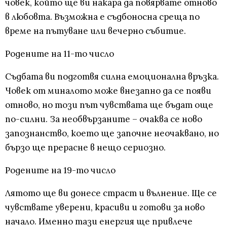
човек, който ще ви накара да повярвате отново
в любовта. Възможна е съдбоносна среща по
време на пътуване или вечерно събитие.
Родените на 11-то число
Съдбата ви подготвя силна емоционална връзка.
Човек от миналото може внезапно да се появи
отново, но този път чувствата ще бъдат още
по-силни. За необвързаните – очаква се ново
запознанство, което ще започне неочаквано, но
бързо ще прерасне в нещо сериозно.
Родените на 19-то число
Лятото ще ви донесе страст и вълнение. Ще се
чувствате уверени, красиви и готови за ново
начало. Именно тази енергия ще привлече