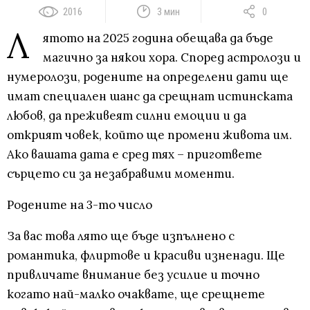
2016
3 мин
0
Л
ятото на 2025 година обещава да бъде
магично за някои хора. Според астролози и
нумеролози, родените на определени дати ще
имат специален шанс да срещнат истинската
любов, да преживеят силни емоции и да
открият човек, който ще промени живота им.
Ако вашата дата е сред тях – пригответе
сърцето си за незабравими моменти.
Родените на 3-то число
За вас това лято ще бъде изпълнено с
романтика, флиртове и красиви изненади. Ще
привличате внимание без усилие и точно
когато най-малко очаквате, ще срещнете