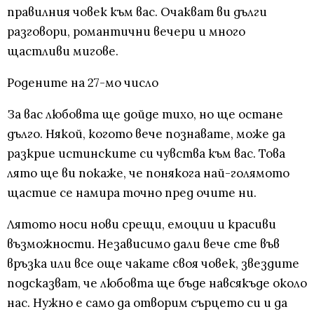
правилния човек към вас. Очакват ви дълги
разговори, романтични вечери и много
щастливи мигове.
Родените на 27-мо число
За вас любовта ще дойде тихо, но ще остане
дълго. Някой, когото вече познавате, може да
разкрие истинските си чувства към вас. Това
лято ще ви покаже, че понякога най-голямото
щастие се намира точно пред очите ни.
Лятото носи нови срещи, емоции и красиви
възможности. Независимо дали вече сте във
връзка или все още чакате своя човек, звездите
подсказват, че любовта ще бъде навсякъде около
нас. Нужно е само да отворим сърцето си и да