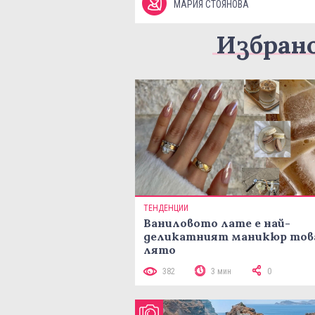
МАРИЯ СТОЯНОВА
Избран
ТЕНДЕНЦИИ
Ваниловото лате е най-
деликатният маникюр тов
лято
382
3 мин
0