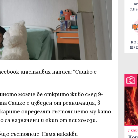
В
СЕП 24
КО
ДЕК 22
Facebook щастливия написа: “Сашко е
ишното момче бе открито живо след 9-
та Сашко е изведен от реанимация, в
екарите определят състоянието му като
го са назначени и екип от психолози.
ЛЮБО
бщо състояние. Няма някакви
Кои