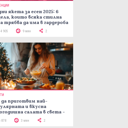
ЕНЦИИ
ни якета за есен 2025: 6
ела, които всяка стилна
а трябва да има в гардероба
14 905
9 мин
2
ПТИ
 да приготвим най-
улярната и вкусна
огодишна салата в света -
епта Мимоза
6 878
3 мин
2