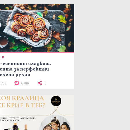
ПТИ
-есенният сладкиш:
епта за перфектни
елени рулца
6 733
6 мин
6