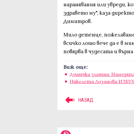
наранявания или увреди, 
здравето му", каза директ
Димитров.
Мило детенце, пожелаваме 
всичко лошо вече да е в ми
повярва в чудесата и върна
Виж още:
Душичка златна: Намерих
Николета Лозанова ИЗБУХ
НАЗАД