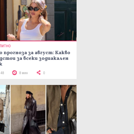
ПИТНО
о прогноза за август: Какво
дстои за всеки зодиакален
к
148
8 мин
0