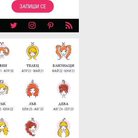
ЗАПИШИ СЕ
ВЕН
ТЕЛЕЦ
БЛИЗНАЦИ
1 - АПР 20
АПР 21 - МАЙ 21
МАЙ 22 - ЮНИ 21
РАК
ЛЪВ
ДЕВА
 - ЮЛИ 22
ЮЛИ 23 - АВГ 23
АВГ 24 - СЕП 23