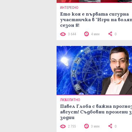
ИНТЕРЕСНО
Ето коя е първата сигурна
участничка в "Игри на воля
сезон 8!
3 644
4 мин
0
ЛЮБОПИТНО
Павел Глоба с важна прогноз
август! Съдбовни промени з
зодии
2 755
3 мин
0