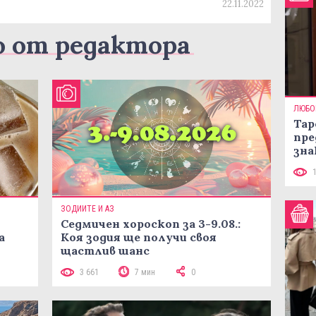
22.11.2022
о от редактора
ЛЮБО
Тар
пре
зна
ЗОДИИТЕ И АЗ
Седмичен хороскоп за 3-9.08.:
а
Коя зодия ще получи своя
щастлив шанс
3 661
7 мин
0