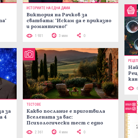
ИСТОРИИТЕ НА ЕДНА ДАМА
Виктория на Рачков за
та"
сватбата: "Искам да е приказно
и романтично!"
1 931
3 мин
0
РЕЦЕ
Най
Рец
кан
ТЕСТОВЕ
а за
Какво послание е приготвила
а 4
Вселената за вас:
Психологически тест с едно
кликване
2 361
4 мин
0