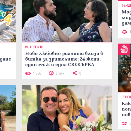
ТЕНД
Мод
мод
дам
си
ИНТЕРЕСНО
Ново любовно риалити влиза в
жданe
битка за зрителите: 24 жени,
един мъж и една СВЕКЪРВА
1 506
3 мин
0
РЕЦЕ
Как
поп
нов
рец