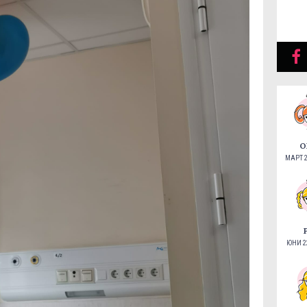
О
МАРТ 2
ЮНИ 22