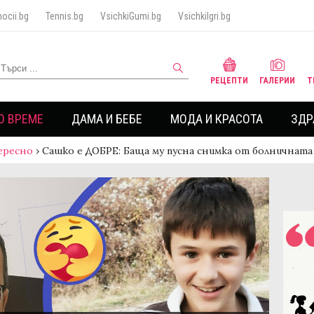
ocii.bg
Tennis.bg
VsichkiGumi.bg
VsichkiIgri.bg
РЕЦЕПТИ
ГАЛЕРИИ
Т
О ВРЕМЕ
ДАМА И БЕБЕ
МОДА И КРАСОТА
ЗДР
ересно
›
Сашко е ДОБРЕ: Баща му пусна снимка от болничната