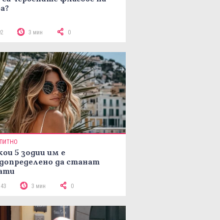
а?
92
3 мин
0
ПИТНО
кои 5 зодии им е
допределено да станат
ати
143
3 мин
0