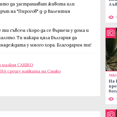
които да застрашават живота или
Лъв
орът на "Пирогов" д-р Валентин
ти съвсем скоро да се върнеш у дома и
налото. Ти накара цяла България да
 надеждата у много хора. Благодарим ти!
а малкия САШКО
НА срещу майката на Сашко
ЛЮБО
На 
пре
бог