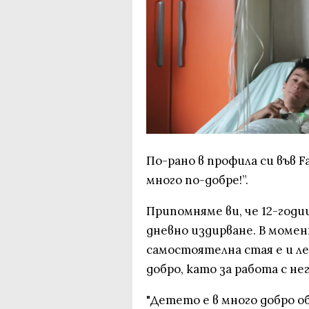
По-рано в профила си във 
много по-добре!”.
Припомняме ви, че 12-год
дневно издирване. В момен
самостоятелна стая е и л
добро, като за работа с не
"Детето е в много добро о