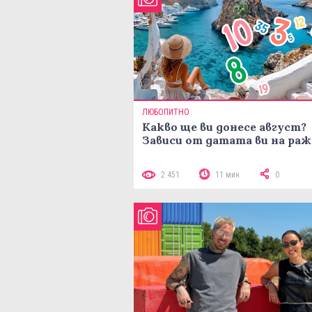
ЛЮБОПИТНО
Какво ще ви донесе август?
Зависи от датата ви на ра
2 451
11 мин
0