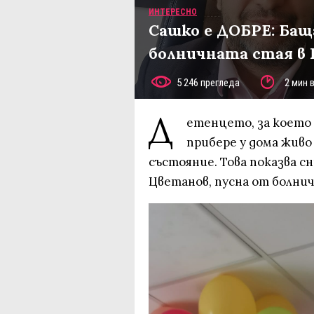
ИНТЕРЕСНО
Сашко е ДОБРЕ: Бащ
болничната стая в 
5 246 прегледа
2 мин 
Д
етенцето, за което ц
прибере у дома живо 
състояние. Това показва с
Цветанов, пусна от болнич