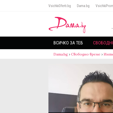
VsichkiOferti.bg
Dama.bg
VsichkiProm
ВСИЧКО ЗА ТЕБ
СВОБОДН
Dama.bg
›
Свободно време
›
Инт