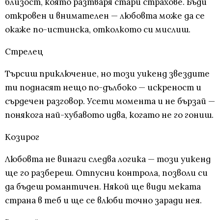
близост, която разтваря стари страхове. Бъди
откровен и внимателен — любовта може да се
окаже по-истинска, отколкото си мислиш.
Стрелец
Търсиш приключение, но този уикенд звездите
ти поднасят нещо по-дълбоко — искреност и
сърдечен разговор. Усети момента и не бързай —
понякога най-хубавото идва, когато не го гониш.
Козирог
Любовта не винаги следва логика — този уикенд
ще го разбереш. Отпусни контролa, позволи си
да бъдеш романтичен. Някой ще види меката
страна в теб и ще се влюби точно заради нея.