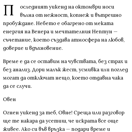
П
оследният уикенд на октомври носи
вълна от нежност, копнеж и вътрешно
пробуждане. Небето е обагрено от меката
енергия на Венера и мечтателния Нептун —
съчетание, което създава атмосфера на любов,
доверие и вдъхновение.
Време е да се оставим на чувствата, без страх и
без анализ. Дори малък жест, усмивка или поглед
могат да отключат нещо, което отдавна чака
да се случи.
Овен
Огнен уикенд за теб, Овне! Среща или разговор
ще те накара да усетиш, че искрата все още
живее. Ако си във връзка — подари време и