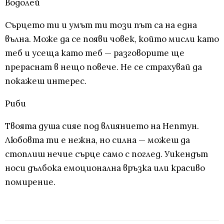
Водолей
Сърцето ти и умът ти този път са на една
вълна. Може да се появи човек, който мисли като
теб и усеща като теб — разговорите ще
прераснат в нещо повече. Не се страхувай да
покажеш интерес.
Риби
Твоята душа сияе под влиянието на Нептун.
Любовта ти е нежна, но силна — можеш да
стоплиш нечие сърце само с поглед. Уикендът
носи дълбока емоционална връзка или красиво
помирение.