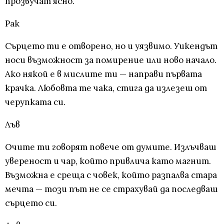
прозвучат ясно.
Рак
Сърцето ти е отворено, но и уязвимо. Уикендът
носи възможност за помирение или ново начало.
Ако някой е в мислите ти — направи първата
крачка. Любовта те чака, стига да излезеш от
черупката си.
Лъв
Очите ти говорят повече от думите. Излъчваш
увереност и чар, който привлича като магнит.
Възможна е среща с човек, който разпалва стара
мечта — този път не се страхувай да последваш
сърцето си.