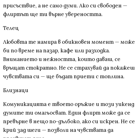
присъствие, а не само думи. Ако си свободен —
флиртът ще ти върне увереността.
Телец
Любовта те намира в обикновен момент — може
би по време на пазар, кафе или разходка.
Вниманието и нежността, които даваш, се
връщат стократно. Не се страхувай да покажеш
чувствата си — ще бъдат приети с топлина.
Близнаци
Комуникацията е твоето оръжие и този уикенд
думите ти омагьосват. Един флирт може да се
превърне в нещо по-дълбоко, ако си искрен. Не се
крий зад шеги — позволи на чувствата да