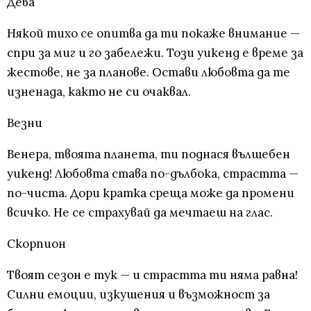
Дева
Някой тихо се опитва да ти покаже внимание —
спри за миг и го забележи. Този уикенд е време за
жестове, не за планове. Остави любовта да те
изненада, както не си очаквал.
Везни
Венера, твоята планета, ти поднася вълшебен
уикенд! Любовта става по-дълбока, страстта —
по-чиста. Дори кратка среща може да промени
всичко. Не се страхувай да мечтаеш на глас.
Скорпион
Твоят сезон е тук — и страстта ти няма равна!
Силни емоции, изкушения и възможност за