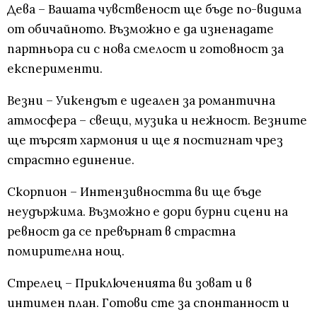
Дева – Вашата чувственост ще бъде по-видима
от обичайното. Възможно е да изненадате
партньора си с нова смелост и готовност за
експерименти.
Везни – Уикендът е идеален за романтична
атмосфера – свещи, музика и нежност. Везните
ще търсят хармония и ще я постигнат чрез
страстно единение.
Скорпион – Интензивността ви ще бъде
неудържима. Възможно е дори бурни сцени на
ревност да се превърнат в страстна
помирителна нощ.
Стрелец – Приключенията ви зоват и в
интимен план. Готови сте за спонтанност и