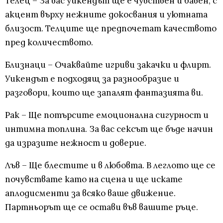
Телец – За вас уикендът ще е чувствен и бавен, с
акцент върху нежните докосвания и уютната
близост. Телците ще предпочетат качеството
пред количеството.
Близнаци – Очаквайте игриви закачки и флирт.
Уикендът е подходящ за разнообразие и
разговори, които ще запалят фантазията ви.
Рак – Ще потърсите емоционална сигурност и
интимна топлина. За вас сексът ще бъде начин
да изразите нежност и доверие.
Лъв – Ще блестите и в любовта. В леглото ще се
почувствате като на сцена и ще искате
аплодисменти за всяко ваше движение.
Партньорът ще се остави във вашите ръце.