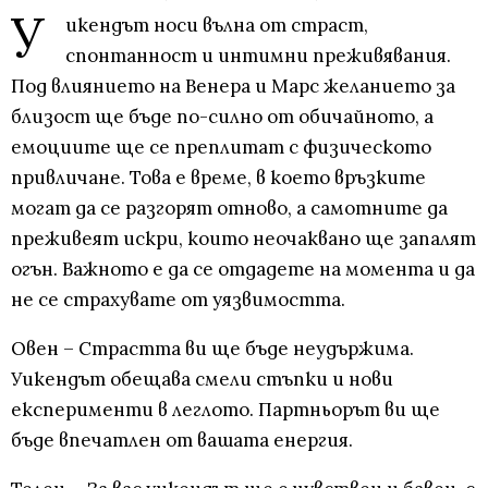
У
икендът носи вълна от страст,
спонтанност и интимни преживявания.
Под влиянието на Венера и Марс желанието за
близост ще бъде по-силно от обичайното, а
емоциите ще се преплитат с физическото
привличане. Това е време, в което връзките
могат да се разгорят отново, а самотните да
преживеят искри, които неочаквано ще запалят
огън. Важното е да се отдадете на момента и да
не се страхувате от уязвимостта.
Овен – Страстта ви ще бъде неудържима.
Уикендът обещава смели стъпки и нови
експерименти в леглото. Партньорът ви ще
бъде впечатлен от вашата енергия.