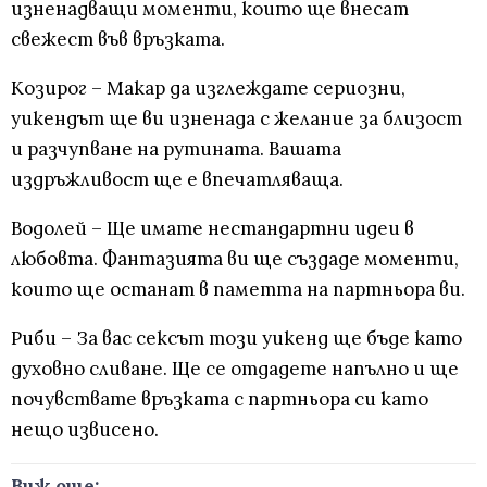
изненадващи моменти, които ще внесат
свежест във връзката.
Козирог – Макар да изглеждате сериозни,
уикендът ще ви изненада с желание за близост
и разчупване на рутината. Вашата
издръжливост ще е впечатляваща.
Водолей – Ще имате нестандартни идеи в
любовта. Фантазията ви ще създаде моменти,
които ще останат в паметта на партньора ви.
Риби – За вас сексът този уикенд ще бъде като
духовно сливане. Ще се отдадете напълно и ще
почувствате връзката с партньора си като
нещо извисено.
Виж още: