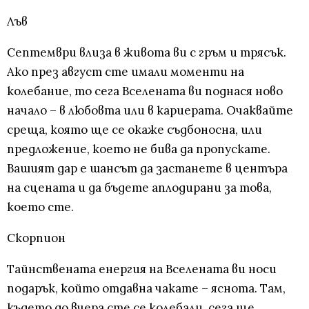
Лъв
Септември влиза в живота ви с гръм и трясък.
Ако през август сте имали моменти на
колебание, то сега Вселената ви поднася ново
начало – в любовта или в кариерата. Очаквайте
среща, която ще се окаже съдбоносна, или
предложение, което не бива да пропускате.
Вашият дар е шансът да застанете в центъра
на сцената и да бъдете аплодирани за това,
което сте.
Скорпион
Тайнствената енергия на Вселената ви носи
подарък, който отдавна чакате – яснота. Там,
където до вчера сте се колебали, сега ще