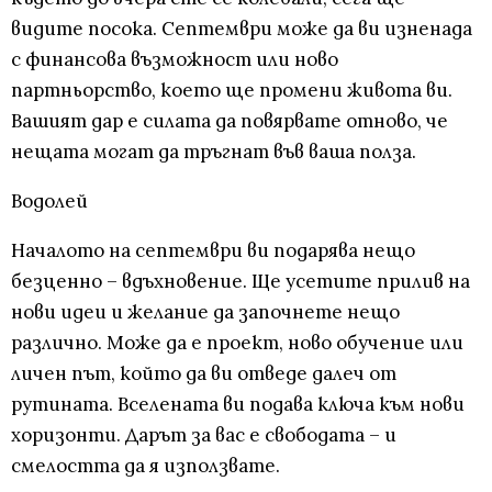
видите посока. Септември може да ви изненада
с финансова възможност или ново
партньорство, което ще промени живота ви.
Вашият дар е силата да повярвате отново, че
нещата могат да тръгнат във ваша полза.
Водолей
Началото на септември ви подарява нещо
безценно – вдъхновение. Ще усетите прилив на
нови идеи и желание да започнете нещо
различно. Може да е проект, ново обучение или
личен път, който да ви отведе далеч от
рутината. Вселената ви подава ключа към нови
хоризонти. Дарът за вас е свободата – и
смелостта да я използвате.