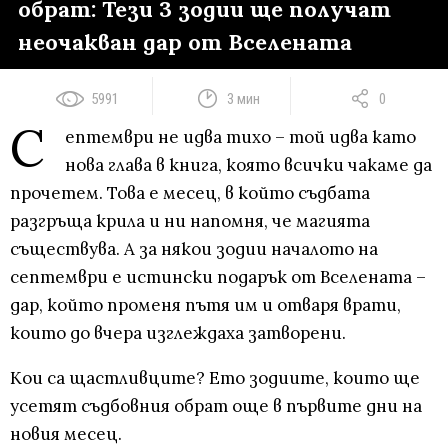
обрат: Тези 3 зодии ще получат
неочакван дар от Вселената
5991
3 мин
0
С
ептември не идва тихо – той идва като
нова глава в книга, която всички чакаме да
прочетем. Това е месец, в който съдбата
разгръща крила и ни напомня, че магията
съществува. А за някои зодии началото на
септември е истински подарък от Вселената –
дар, който променя пътя им и отваря врати,
които до вчера изглеждаха затворени.
Кои са щастливците? Ето зодиите, които ще
усетят съдбовния обрат още в първите дни на
новия месец.