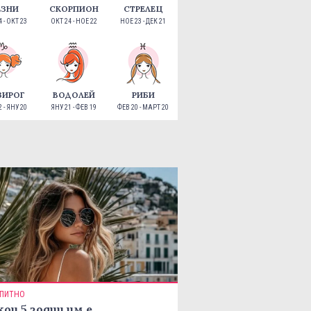
ЕЗНИ
СКОРПИОН
СТРЕЛЕЦ
 - ОКТ 23
ОКТ 24 - НОЕ 22
НОЕ 23 - ДЕК 21
ЗИРОГ
ВОДОЛЕЙ
РИБИ
 - ЯНУ 20
ЯНУ 21 - ФЕВ 19
ФЕВ 20 - МАРТ 20
ПИТНО
кои 5 зодии им е