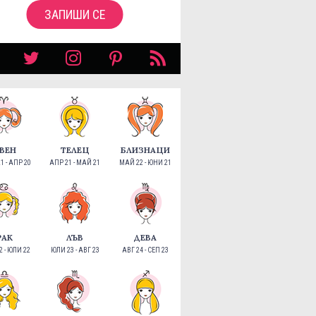
ЗАПИШИ СЕ
ВЕН
ТЕЛЕЦ
БЛИЗНАЦИ
1 - АПР 20
АПР 21 - МАЙ 21
МАЙ 22 - ЮНИ 21
РАК
ЛЪВ
ДЕВА
 - ЮЛИ 22
ЮЛИ 23 - АВГ 23
АВГ 24 - СЕП 23