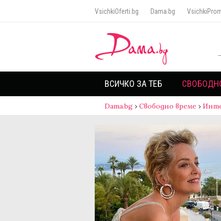
VsichkiOferti.bg
Dama.bg
VsichkiProm
ВСИЧКО ЗА ТЕБ
СВОБОДН
Dama.bg
›
Свободно време
›
Инт