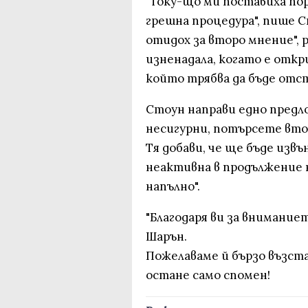
"Току-що ми поставиха по
грешна процедура", пише С
отидох за второ мнение", р
изненадала, когато е откр
който трябва да бъде отст
Стоун направи едно предл
несигурни, потърсете втор
Тя добави, че ще бъде извъ
неактивна в продължение на
напълно".
"Благодаря ви за вниманиет
Шарън.
Пожелаваме й бързо възста
остане само спомен!