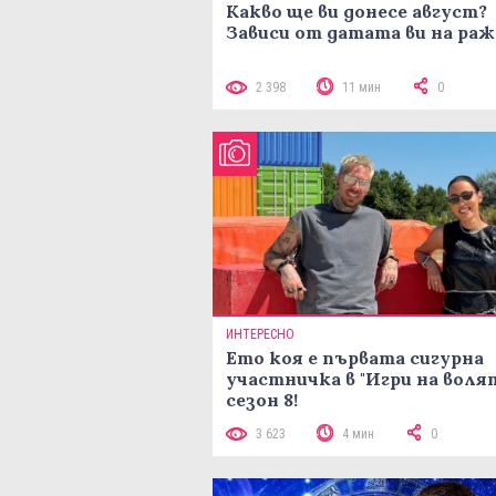
Какво ще ви донесе август?
Зависи от датата ви на ра
2 398
11 мин
0
ИНТЕРЕСНО
Ето коя е първата сигурна
участничка в "Игри на воля
сезон 8!
3 623
4 мин
0