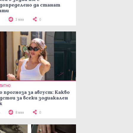
допределено да станат
ати
5
3 мин
0
ПИТНО
о прогноза за август: Какво
дстои за всеки зодиакален
к
4
8 мин
0