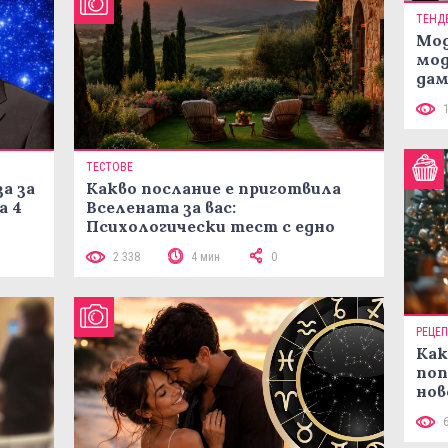
ТЕНД
Мод
мод
дам
си
ТЕСТОВЕ
а за
Какво послание е приготвила
а 4
Вселената за вас:
Психологически тест с едно
кликване
2 338
4 мин
0
РЕЦЕ
Как
поп
нов
рец