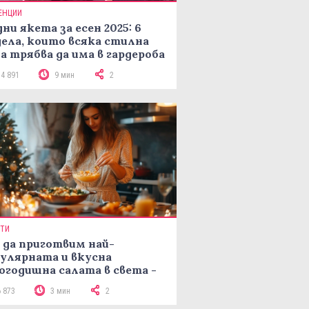
ЕНЦИИ
ни якета за есен 2025: 6
ела, които всяка стилна
а трябва да има в гардероба
14 891
9 мин
2
ПТИ
 да приготвим най-
улярната и вкусна
огодишна салата в света -
епта Мимоза
6 873
3 мин
2