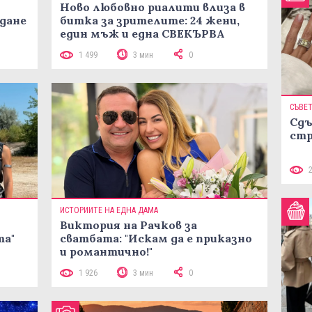
Ново любовно риалити влиза в
жданe
битка за зрителите: 24 жени,
един мъж и една СВЕКЪРВА
1 499
3 мин
0
СЪВЕ
Сдъ
стр
ИСТОРИИТЕ НА ЕДНА ДАМА
Виктория на Рачков за
та"
сватбата: "Искам да е приказно
и романтично!"
1 926
3 мин
0