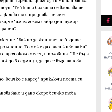
редната грешна диагноза и ми направиха
тоун. "Тъй като болката се влошаваше,
азкрива тя и признава, че се е
ила, че "имам голям фиброзен тумор,
ранен".
ожение. "Важно за жените: не бъдете
о мнение. То може да спаси живота ви".
н строя около месец и половина. "Ще бъда
О
МАРТ 2
 4 до 6 седмици, за да се възстановя
о. Всичко е наред", приключи поста си
ЮНИ 22
новяване и дано скоро всичко това