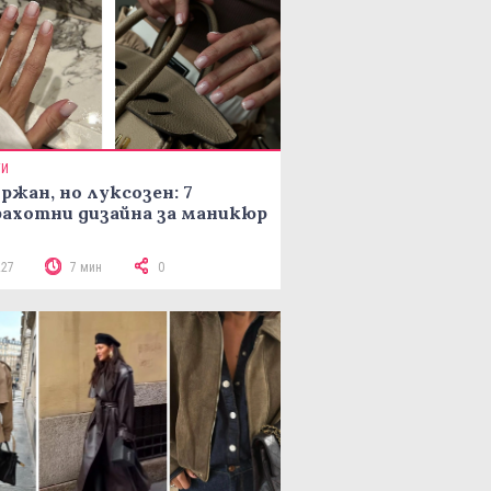
ТИ
ржан, но луксозен: 7
ахотни дизайна за маникюр
227
7 мин
0