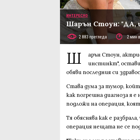
ИНТЕРЕСНО
Шарън Стоун: "ДА, 
2 883 прегледа
2 мин 
Ш
арън Стоун, актри
инстинкт", остави
обяви последния си здраво
Става дума за тумор, койт
как погрешна диагноза я е 
подложи на операция, която
Тя обяснява как е разбрала
операция нещата не се по