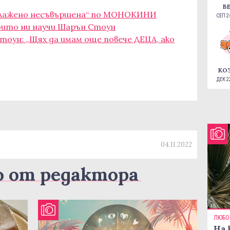
В
 „блажено несъвършена“ по МОНОКИНИ
СЕП 24
които ни научи Шарън Стоун
оун: „Щях да имам още повече ДЕЦА, ако
КО
ДЕК 22
04.11.2022
о от редактора
ЛЮБО
На 