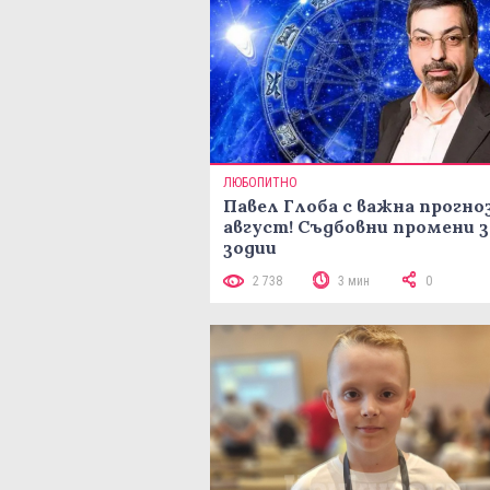
ЛЮБОПИТНО
Павел Глоба с важна прогноз
август! Съдбовни промени з
зодии
2 738
3 мин
0