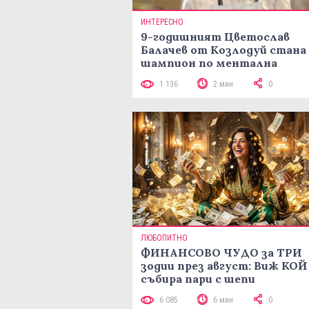
ИНТЕРЕСНО
9-годишният Цветослав
Балачев от Козлодуй стана
шампион по ментална
аритметика с 320 задачи за
1 136
2 мин
0
минути
ЛЮБОПИТНО
ФИНАНСОВО ЧУДО за ТРИ
зодии през август: Виж КОЙ
събира пари с шепи
6 085
6 мин
0