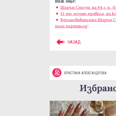
Виж още:
Шарън Стоун: на 64 г. и
11-те модни правила, на 
Вдъхновяващата Шарън Ст
имах партньор“
НАЗАД
ХРИСТИНА АЛЕКСАНДРОВА
Избран