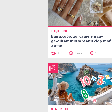
ТЕНДЕНЦИИ
Ваниловото лате е най-
деликатният маникюр тов
лято
370
3 мин
0
ЛЮБОПИТНО