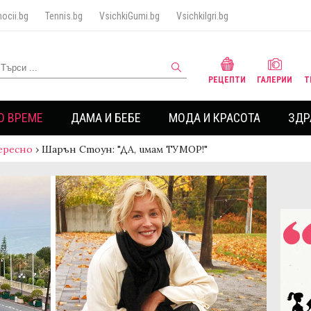
ocii.bg
Tennis.bg
VsichkiGumi.bg
VsichkiIgri.bg
РЕЦЕПТИ
ГАЛЕРИИ
Т
О ВРЕМЕ
ДАМА И БЕБЕ
МОДА И КРАСОТА
ЗДР
ересно
›
Шарън Стоун: "ДА, имам ТУМОР!"