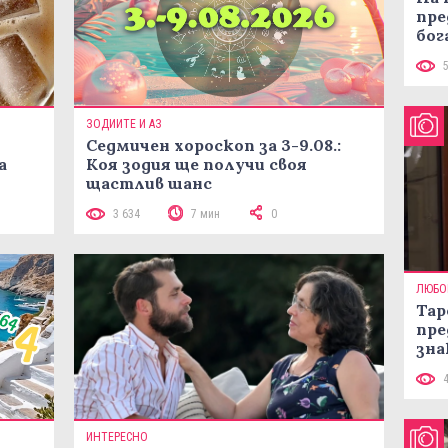
пре
бог
ЗОДИИТЕ И АЗ
Седмичен хороскоп за 3-9.08.:
а
Коя зодия ще получи своя
щастлив шанс
3 634
7 мин
0
ЛЮБО
Тар
пре
зна
ИНТЕРЕСНО