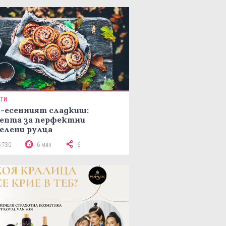
ПТИ
-есенният сладкиш:
епта за перфектни
елени рулца
6 730
6 мин
6