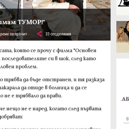
имам ТУМОР!"
време за прочит
33 споделяния
сата, която се прочу с филма "Основен
 последователите си в шок, след като
словен проблем.
о трябва да бъде отстранен, и тя разказа
накарала да отиде в болница и да се
 не е трябвало да прави.
АБ
, че нещо не е наред, когато след първата
добряват: