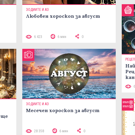
ЗОДИИТЕ И АЗ
Любовен хороскоп за август
 10
6 423
6 мин
0
РЕЦЕ
Най
Рец
кан
ЗОДИИТЕ И АЗ
Месечен хороскоп за август
 ще
28 358
6 мин
0