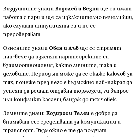
Въздушните знаци
Водолей и Везни
ще си имат
работа с пари и ще са изключително печеливши,
ако слушат интуицията си и не се
предоверяват.
Огнените знаци
Овен и Лъв
ще се стремят
най-вече да изяснят партньорските си
взаимоотношения, както личните, така и
деловите. Периодът може да се окаже ключов за
тях, понеже през него е възможно най-накрая да
успеят да решат отдавна тормозещ ги въпрос
или конфликт касаещ близък до тях човек.
Земните знаци
Козирог и Телец
е добре да
внимават със средствата за комуникации и
транспорт. Възможно е те да получат