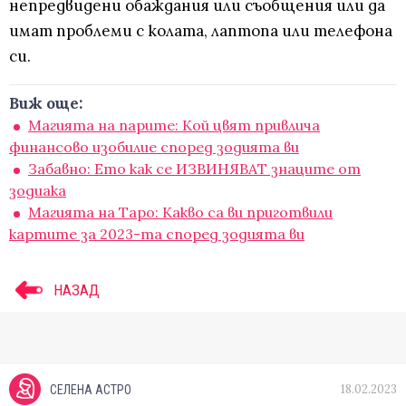
непредвидени обаждания или съобщения или да
имат проблеми с колата, лаптопа или телефона
си.
Виж още:
Магията на парите: Кой цвят привлича
финансово изобилие според зодията ви
Забавно: Ето как се ИЗВИНЯВАТ знаците от
зодиака
Магията на Таро: Какво са ви приготвили
картите за 2023-та според зодията ви
НАЗАД
18.02.2023
СЕЛЕНА АСТРО