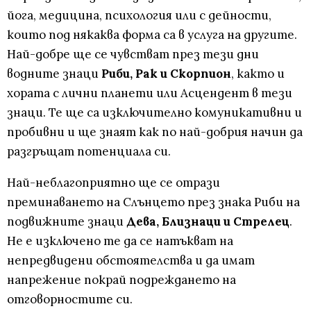
йога, медицина, психология или с дейности,
които под някаква форма са в услуга на другите.
Най-добре ще се чувстват през тези дни
водните знаци
Риби, Рак и Скорпион
, както и
хората с лични планети или Асцендент в тези
знаци. Те ще са изключително комуникативни и
пробивни и ще знаят как по най-добрия начин да
разгръщат потенциала си.
Най-неблагоприятно ще се отрази
преминаването на Слънцето през знака Риби на
подвижните знаци
Дева, Близнаци и Стрелец
.
Не е изключено те да се натъкват на
непредвидени обстоятелства и да имат
напрежение покрай подреждането на
отговорностите си.