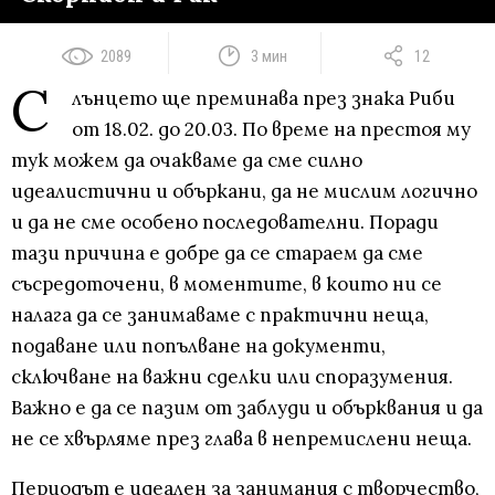
2089
3 мин
12
С
лънцето ще преминава през знака Риби
от 18.02. до 20.03. По време на престоя му
тук можем да очакваме да сме силно
идеалистични и объркани, да не мислим логично
и да не сме особено последователни. Поради
тази причина е добре да се стараем да сме
съсредоточени, в моментите, в които ни се
налага да се занимаваме с практични неща,
подаване или попълване на документи,
сключване на важни сделки или споразумения.
Важно е да се пазим от заблуди и обърквания и да
не се хвърляме през глава в непремислени неща.
Периодът е идеален за занимания с творчество,