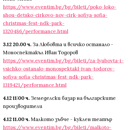
https://www.eventim.bg/bg/bileti/poko-loko-
shou-detsko-cirkovo-nov-cirk-sofiya-sofia-
christmas-fest-ndk-park-
1320486/performance.html
3.12 20.00 ч.
За Любовта и всичко останало -
Моноспектакъл Иван Тодоров
https://www.eventim.bg/bg/bileti/za-lyubovta-i-
vsichko-ostanalo-monospektakl-ivan-todorov-
sofiya-sofia-christmas-fest-ndk-park-
1319421/performance.html
4.12 11:00 ч.
Земеделски базар на българските
производители
4.12 11.00 ч.
Малкото зъбче - куклен театър
https://www.eventim.bg/bg/bileti/malkoto-