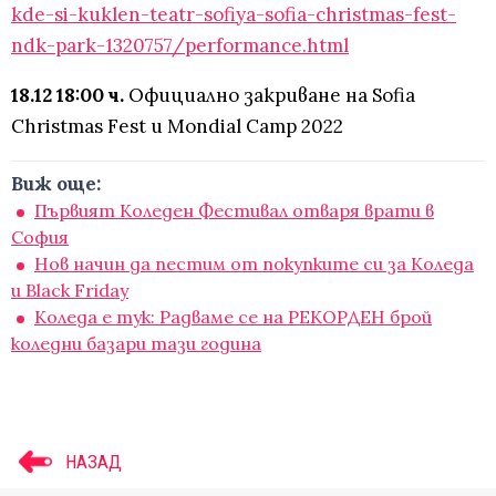
kde-si-kuklen-teatr-sofiya-sofia-christmas-fest-
ndk-park-1320757/performance.html
18.12 18:00 ч.
Официално закриване на Sofia
Christmas Fest и Mondial Camp 2022
Виж още:
Първият Коледен Фестивал отваря врати в
София
Нов начин да пестим от покупките си за Коледа
и Black Friday
Коледа е тук: Радваме се на РЕКОРДЕН брой
коледни базари тази година
НАЗАД