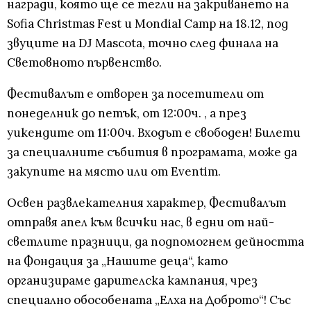
награди, която ще се тегли на закриването на
Sofia Christmas Fest и Mondial Camp на 18.12, под
звуците на DJ Mascota, точно след финала на
Световното първенство.
Фестивалът е отворен за посетители от
понеделник до петък, от 12:00ч. , а през
уикендите от 11:00ч. Входът е свободен! Билети
за специалните събития в програмата, може да
закупите на място или от Eventim.
Освен развлекателния характер, Фестивалът
отправя апел към всички нас, в едни от най-
светлите празници, да подпомогнем дейността
на Фондация за „Нашите деца“, като
организираме дарителска кампания, чрез
специално обособената „Елха на Доброто“! Със