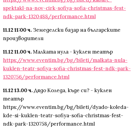
spektakl-na-nov-cirk-sofiya-sofia-christmas-fest-
ndk-park-1320488/performance.html
11.12 11:00 ч.
Земеделски базар на българските
производители
11.12 11.00 ч.
Малката нула - куклен театър
https://www.eventim.bg/bg/bileti/malkata-nula-
kuklen-teatr-sofiya-sofia-christmas-fest-ndk-park-
1320756/performance.html
11.12 13.00 ч.
Дядо Коледа, къде си? - куклен
театър
https://www.eventim.bg/bg/bileti/dyado-koleda-
kde-si-kuklen-teatr-sofiya-sofia-christmas-fest-
ndk-park-1320758/performance.html