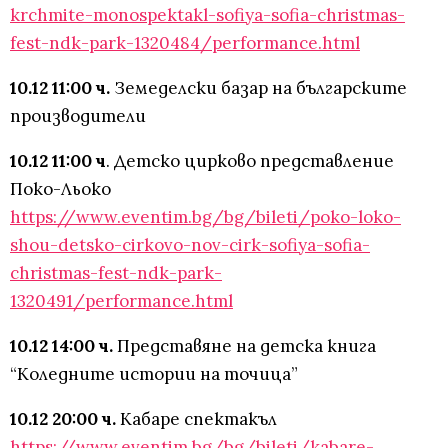
krchmite-monospektakl-sofiya-sofia-christmas-
fest-ndk-park-1320484/performance.html
10.12 11:00 ч.
Земеделски базар на българските
производители
10.12 11:00 ч
. Детско цирково представление
Поко-Льоко
https://www.eventim.bg/bg/bileti/poko-loko-
shou-detsko-cirkovo-nov-cirk-sofiya-sofia-
christmas-fest-ndk-park-
1320491/performance.html
10.12 14:00 ч.
Представяне на детска книга
“Коледните истории на точица”
10.12 20:00 ч.
Кабаре спектакъл
https://www.eventim.bg/bg/bileti/kabare-