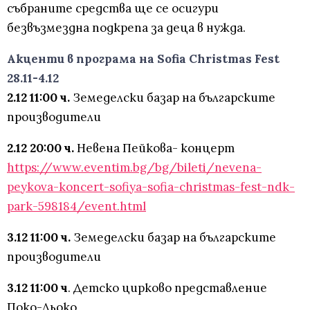
събраните средства ще се осигури
безвъзмездна подкрепа за деца в нужда.
Акценти в програма на Sofia Christmas Fest
28.11-4.12
2.12 11:00 ч.
Земеделски базар на българските
производители
2.12 20:00 ч.
Невена Пейкова- концерт
https://www.eventim.bg/bg/bileti/nevena-
peykova-koncert-sofiya-sofia-christmas-fest-ndk-
park-598184/event.html
3.12 11:00 ч.
Земеделски базар на българските
производители
3.12 11:00 ч
. Детско цирково представление
Поко-Льоко