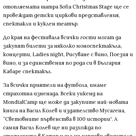
отопляемата шатра Sofia Christmas Stage ще се
провеждат детски циркови представления,
спектакли и куклен театър.
До края на фестивала всички гости могат да
закупят билети за няколко моноспектакъла,
концерти, Ladies night, Рисуване с вино, Поезия и
вино, и за единствения по рода си в България
Кабаре спектакъл.
За всички приятели на футбола, имаме
страхотна изненада. Всеки уикенд на
MondialCamp ще може да закупите най-новата
книга на Васил Колев и издателство Мусагена,
”Световните първенства в 100 истории“. А
самия Васил Колев ще ни разхожда по