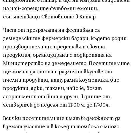
стадионите в Катар и ще ни направи свидетели
на най-горещите футболни емоции,
съпътстващи Световното в Катар.
Част от програмата на фестивала са
земеделските фермерски базари, където родни
производители ще представят своята
продукция, организирани с подкрепата на
Министерство на земеделието. Посетителите
ще могат да опитат различни вкусове от
пчелни продукти, натурална козметика, био
продукти, ядки, тахани, чайове, богат
асортимент от вина и други, в дните от
четвъртък до неделя от 11:00 ч. до 17:00ч.
Всички посетители ще имат възможност да
вземат участие и в коледна томбола с много