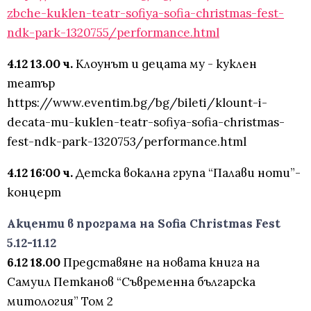
zbche-kuklen-teatr-sofiya-sofia-christmas-fest-
ndk-park-1320755/performance.html
4.12 13.00 ч.
Клоунът и децата му - куклен
театър
https://www.eventim.bg/bg/bileti/klount-i-
decata-mu-kuklen-teatr-sofiya-sofia-christmas-
fest-ndk-park-1320753/performance.html
4.12 16:00 ч.
Детска вокална група “Палави ноти”-
концерт
Акценти в програма на Sofia Christmas Fest
5.12-11.12
6.12 18.00
Представяне на новата книга на
Самуил Петканов “Съвременна българска
митология” Том 2