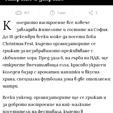
497
5 мин
0
К
оледното настроение все повече
завладява жителите и гостите на София.
До 18 декември всеки може да посети Sofia
Christmas Fest, където организаторите се
грижат за незабравимото преживяване с
любимите хора. Пред зала 6, на гърба на НДК, ще
откриете впечатляваща елха, красиво украсен
коледен базар с ароматни напитки и вкусна
храна, специална футболна зона в две отопляеми
шатри.
Всеки уикенд, организаторите ще се грижат и
за доброто настроение на най-малките
посетители на фестивала, където в