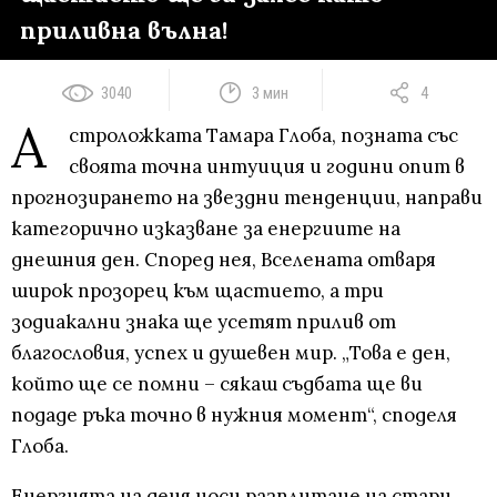
приливна вълна!
3040
3 мин
4
А
строложката Тамара Глоба, позната със
своята точна интуиция и години опит в
прогнозирането на звездни тенденции, направи
категорично изказване за енергиите на
днешния ден. Според нея, Вселената отваря
широк прозорец към щастието, а три
зодиакални знака ще усетят прилив от
благословия, успех и душевен мир. „Това е ден,
който ще се помни – сякаш съдбата ще ви
подаде ръка точно в нужния момент“, споделя
Глоба.
Енергията на деня носи разплитане на стари