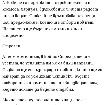
Лъвовете са под яркото покровителство на
космоса. Харизма, вдъхновение и чиста радост
ще ги водят. Очаквайте вдъхновяваща среща
или предложение, което ще отвори нов път.
Щастието ще бъде не само лично, но и
споделено.
Стрелец
Днес е моментът, в който Стрелците ще
усетят, че усилията им не са били напразни.
Съдбата ще ги възнагради с новини, които ще ги
накарат да се усмихнат истински. Бъдете
отворени за промени – те ще ви изведат там,
където искате да бъдете отдавна.
Ако не сте сред посочените знаци, не се