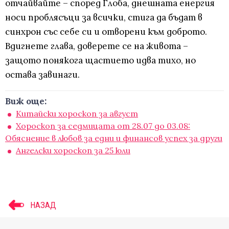
отчайвайте – според Глоба, днешната енергия
носи проблясъци за всички, стига да бъдат в
синхрон със себе си и отворени към доброто.
Вдигнете глава, доверете се на живота –
защото понякога щастието идва тихо, но
остава завинаги.
Виж още:
Китайски хороскоп за август
Хороскоп за седмицата от 28.07 до 03.08:
Обяснение в любов за едни и финансов успех за други
Ангелски хороскоп за 25 юли
НАЗАД