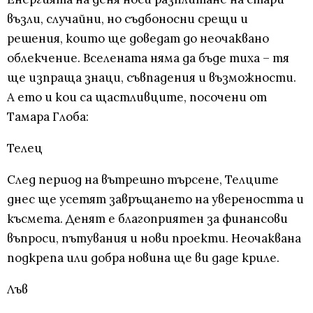
възли, случайни, но съдбоносни срещи и
решения, които ще доведат до неочаквано
облекчение. Вселената няма да бъде тиха – тя
ще изпраща знаци, съвпадения и възможности.
А ето и кои са щастливците, посочени от
Тамара Глоба:
Телец
След период на вътрешно търсене, Телците
днес ще усетят завръщането на увереността и
късмета. Денят е благоприятен за финансови
въпроси, пътувания и нови проекти. Неочаквана
подкрепа или добра новина ще ви даде криле.
Лъв