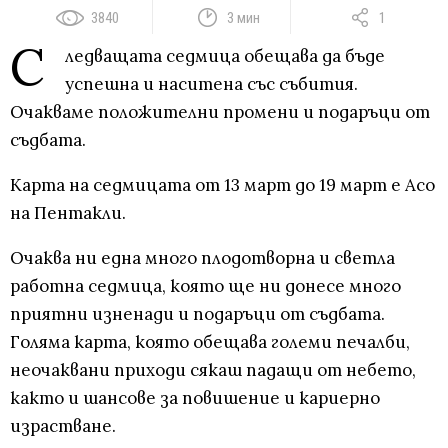
3840
3 мин
1
С
ледващата седмица обещава да бъде
успешна и наситена със събития.
Очакваме положителни промени и подаръци от
съдбата.
Карта на седмицата от 13 март до 19 март е Асо
на Пентакли.
Очаква ни една много плодотворна и светла
работна седмица, която ще ни донесе много
приятни изненади и подаръци от съдбата.
Голяма карта, която обещава големи печалби,
неочаквани приходи сякаш падащи от небето,
както и шансове за повишение и кариерно
израстване.