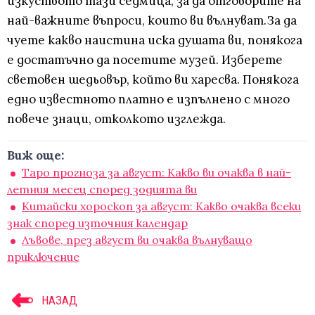
изкуството тази седмица, за да отговорите на
най-важните въпроси, които ви вълнуват.За да
чуете какво наистина иска душата ви, понякога
е достатъчно да посетите музей. Изберете
световен шедьовър, който ви харесва. Понякога
едно известното платно е изпълнено с много
повече знаци, отколкото изглежда.
Виж още:
Таро прогноза за август: Какво ви очаква в най-
летния месец според зодията ви
Китайски хороскоп за август: Какво очаква всеки
знак според източния календар
Лъвове, през август ви очаква вълнуващо
приключение
НАЗАД