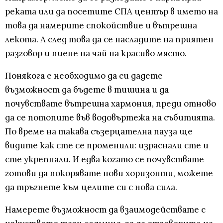
реката или да посетите СПА център в името на
това да намерите спокойствие и вътрешна
лекота. А след това да се насладите на приятен
разговор и пиене на чай на красиво място.
Понякога е необходимо да си дадете
възможност да бъдете в тишина и да
почувствате вътрешна хармония, преди отново
да се потопите във водовъртежа на събитията.
По време на такава съзерцателна пауза ще
видите как сте се променили: израснали сте и
сте укрепнали. И едва когато се почувствате
готови да покорявате нови хоризонти, можете
да тръгнете към целите си с нова сила.
Намерете възможност да взаимодействате с