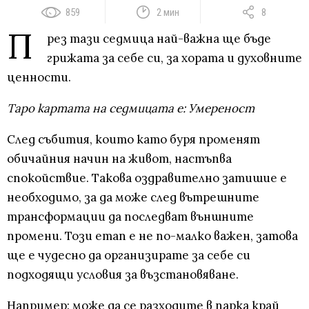
859
2 мин
8
П
рез тази седмица най-важна ще бъде
грижата за себе си, за хората и духовните
ценности.
Таро картата на седмицата е: Умереност
След събития, които като буря променят
обичайния начин на живот, настъпва
спокойствие. Такова оздравително затишие е
необходимо, за да може след вътрешните
трансформации да последват външните
промени. Този етап е не по-малко важен, затова
ще е чудесно да организирате за себе си
подходящи условия за възстановяване.
Например: може да се разходите в парка край