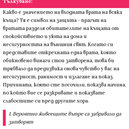
Тълкуване:
Какво е значението на входната врата на всяка
къща? Тя е символ на защита - прагът на
вратата разделя обитателите на къщата от
спокойствието и уюта на дома и
несигурността на външния свят. Когато си
представите открехната една врата, която
обикновено винаги стои затворена, това би
трябвало да предизвика онова чувство у вас на
несигурност, ранимост и излагане на показ.
Причината, която сте посочили, показва начина,
по който вие се разкривате и показвате
слабостите си пред другите хора.
1. Вероятно живеещите вътре са забравили да
затворят