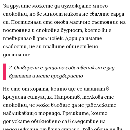
За другите можете да изглеждате много
спокойни, но всъщност никога не сваляте гарда
си. Постигнали сте онова магично състояние на
постоянна и спокойна будност, което ви е
превърнало в зрял човек. Дори да имате
слабости, не ги правите обществено
достояние.
2. Отворена е, защото собственикът е зад
вратата и мете предверието
Не сте от хората, които ще се шашнат в
кризисна ситуация. Напротив, толкова сте
спокойни, че може въобще да не забележите
наближаващо торнадо. Грешките, които
допускате обикновено са в следствие на
недоглеждане от ваша страна. Това обаче не ви