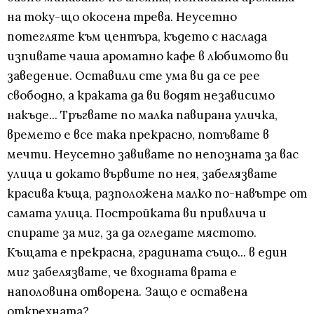
на току-що окосена трева. Неусетно
потегляте към центъра, където с наслада
изпивате чаша ароматно кафе в любимото ви
заведение. Оставили сте ума ви да се рее
свободно, а краката да ви водят независимо
накъде... Тръгвате по малка павирана уличка,
времето е все така прекрасно, потъвате в
мечти. Неусетно завивате по непозната за вас
улица и докато вървите по нея, забелязвате
красива къща, разположена малко по-навътре от
самата улица. Постройката ви привлича и
спирате за миг, за да огледате мястото.
Къщата е прекрасна, градината също... в един
миг забелязвате, че входната врата е
наполовина отворена. Защо е оставена
открехната?