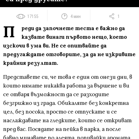
17155
4 мин
1
П
реди да започнете теста е важно да
казвате винаги първото нещо, което
изскочи в ума ви. Не се опитвайте да
предугаждате отговорите, за да не изкривите
крайния резултат.
Представете си, че това е един от онези дни, в
които нямате никаква работа за вършене и ви
се отваря възможност да се разходите
безгрижно из града. Обикаляте без конкретна
цел, без посока, просто се отпускате и се
наслаждавате на гледките, които се откриват
пред вас. Посядате на пейка в парка, а после
бавно минавате по алеята, попивайки аромата