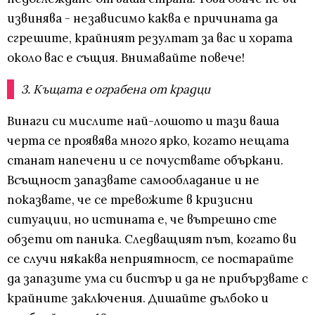
извинява - независимо каква е причината да
сгрешите, крайният резултат за вас и хората
около вас е същия. Внимавайте повече!
3. Къщата е ограбена от крадци
Винаги си мислите най-лошото и тази ваша
черта се проявява много ярко, когато нещата
станат напечени и се почуствате объркани.
Всъщност запазвате самообладание и не
показвате, че се тревожите в кризисни
ситуации, но истината е, че вътрешно сте
обзети от паника. Следващият път, когато ви
се случи някаква неприятност, се постарайте
да запазите ума си бистър и да не прибързвате с
крайните заключения. Дишайте дълбоко и