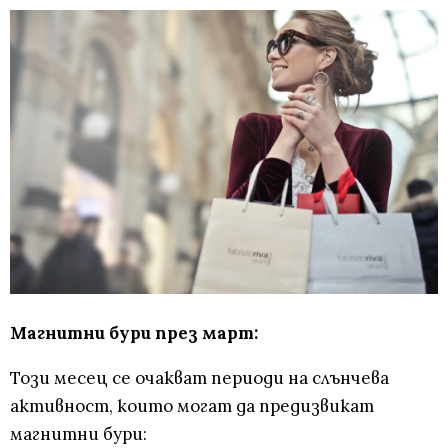
Магнитни бури през март:
Този месец се очакват периоди на слънчева
активност, които могат да предизвикат
магнитни бури: