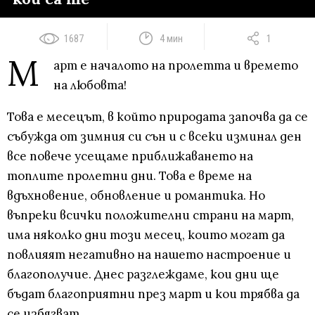
1687
4 мин
1
М
арт е началото на пролетта и времето
на любовта!
Това е месецът, в който природата започва да се
събужда от зимния си сън и с всеки изминал ден
все повече усещаме приближаването на
топлите пролетни дни. Това е време на
вдъхновение, обновление и романтика. Но
въпреки всички положителни страни на март,
има няколко дни този месец, които могат да
повлияят негативно на нашето настроение и
благополучие. Днес разглеждаме, кои дни ще
бъдат благоприятни през март и кои трябва да
се избягват.