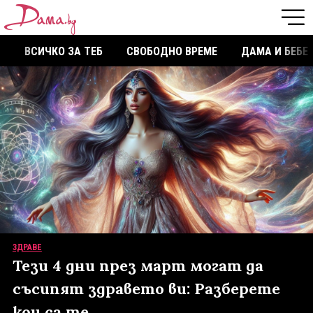
ВСИЧКО ЗА ТЕБ
СВОБОДНО ВРЕМЕ
ДАМА И БЕБЕ
ЗДРАВЕ
Тези 4 дни през март могат да
съсипят здравето ви: Разберете
кои са те