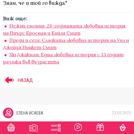
Знам, че и той го вижда."
Виж още:
Нежни емоции: 26-годишната любовна история
на Пиърс Броснан и Кийли Смит
Преди и сега: Сладката любовна история на Уил и
Джейда Пинкет Смит
Хю Джакман: Една любовна история с 13 години
разлика във възрастта
НАЗАД
23.02.2023
ЕЛЕНА ИСАЕВА