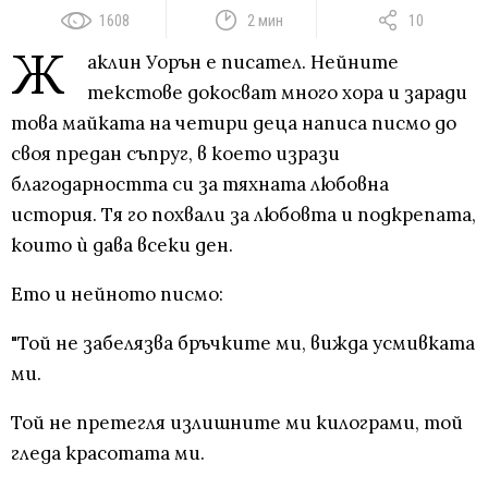
1608
2 мин
10
Ж
аклин Уорън е писател. Нейните
текстове докосват много хора и заради
това майката на четири деца написа писмо до
своя предан съпруг, в което изрази
благодарността си за тяхната любовна
история. Тя го похвали за любовта и подкрепата,
които ѝ дава всеки ден.
Ето и нейното писмо:
"Той не забелязва бръчките ми, вижда усмивката
ми.
Той не претегля излишните ми килограми, той
гледа красотата ми.