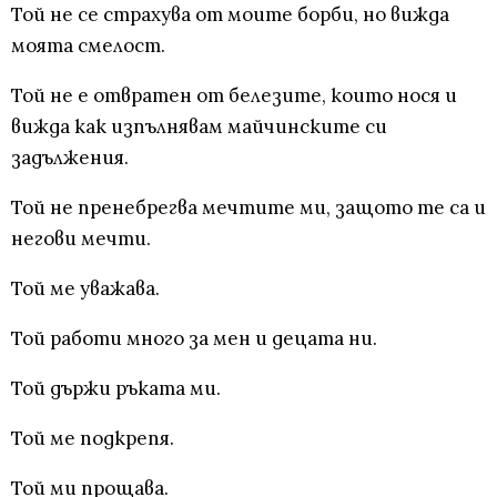
Той не се страхува от моите борби, но вижда
моята смелост.
Той не е отвратен от белезите, които нося и
вижда как изпълнявам майчинските си
задължения.
Той не пренебрегва мечтите ми, защото те са и
негови мечти.
Той ме уважава.
Той работи много за мен и децата ни.
Той държи ръката ми.
Той ме подкрепя.
Той ми прощава.