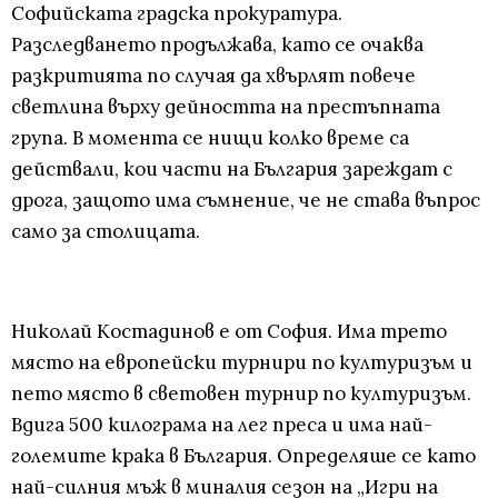
Софийската градска прокуратура.
Разследването продължава, като се очаква
разкритията по случая да хвърлят повече
светлина върху дейността на престъпната
група. В момента се нищи колко време са
действали, кои части на България зареждат с
дрога, защото има съмнение, че не става въпрос
само за столицата.
Николай Костадинов е от София. Има трето
място на европейски турнири по културизъм и
пето място в световен турнир по културизъм.
Вдига 500 килограма на лег преса и има най-
големите крака в България. Определяше се като
най-силния мъж в миналия сезон на „Игри на