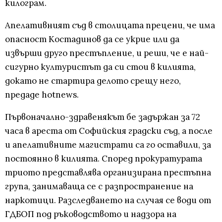
килограм.
Апелативният съд в столицата прецени, че има
опасност Костадинов да се укрие или да
извърши друго престъпление, и реши, че е най-
сигурно културистът да си стои в килията,
докато не стартира делото срещу него,
предаде hotnews.
Първоначално-здравенякът бе задържан за 72
часа в ареста от Софийския градски съд, а после
и апелативните магистрати са го оставили, за
постоянно в килията. Според прокуратурата
триото представлява организирана престъпна
група, занимаваща се с разпространение на
наркотици. Разследването на случая се води от
ГДБОП под ръководството и надзора на