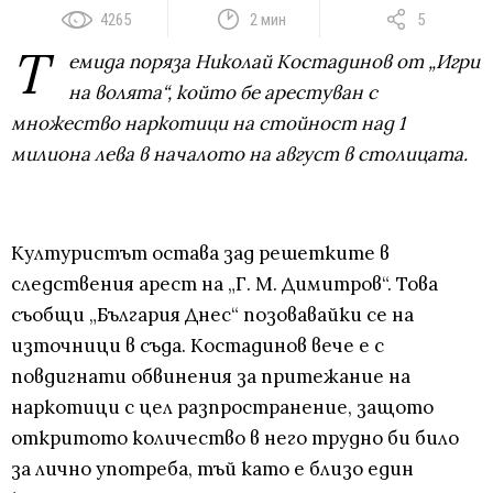
4265
2 мин
5
Т
емида поряза Николай Костадинов от „Игри
на волята“, който бе арестуван с
множество наркотици на стойност над 1
милиона лева в началото на август в столицата.
Културистът остава зад решетките в
следствения арест на „Г. М. Димитров“. Това
съобщи „България Днес“ позовавайки се на
източници в съда. Костадинов вече е с
повдигнати обвинения за притежание на
наркотици с цел разпространение, защото
откритото количество в него трудно би било
за лично употреба, тъй като е близо един