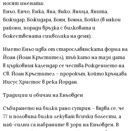
носят имената:
Еньо, Енчо, Енка, Яна, Янко, Яница, Янита,
Божидар, Божидара, Боян, Бояна, Бойко (в някои
райони, поради връзка с билковата и
божествената символика на деня).
Името Еньо идва от старославянската форма на
Йоан (Йоан Кръстител), тъй като на тази дата
в църковния календар се чества Рождението на
Св. Йоан Кръстител – пророкът, който кръщава
Иисус Христос в река Йордан.
Традиции и обичаи на Еньовден
Събирането на билки рано сутрин – вярва се, че
77 и половина билки лекуват всички болести, а
най-силни са набраните в зори на Еньовден. В