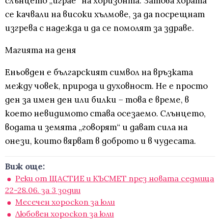
слънцето „играе“ на хоризонта. Затова хората
се качвали на високи хълмове, за да посрещнат
изгрева с надежда и да се помолят за здраве.
Магията на деня
Еньовден е българският символ на връзката
между човек, природа и духовност. Не е просто
ден за имен ден или билки – това е време, в
което невидимото става осезаемо. Слънцето,
водата и земята „говорят“ и дават сила на
онези, които вярват в доброто и в чудесата.
Виж още:
Реки от ЩАСТИЕ и КЪСМЕТ през новата седмица
22-28.06. за 3 зодии
Месечен хороскоп за юли
Любовен хороскоп за юли