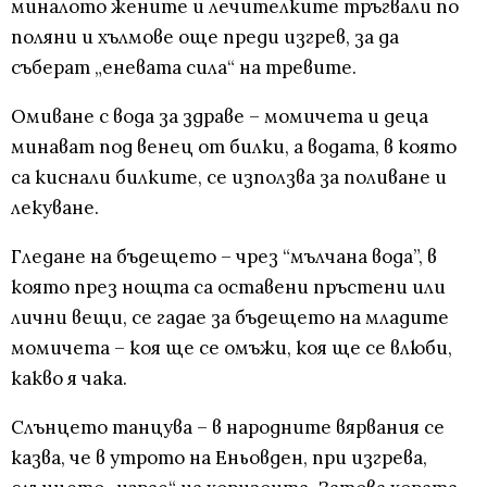
миналото жените и лечителките тръгвали по
поляни и хълмове още преди изгрев, за да
съберат „еневата сила“ на тревите.
Омиване с вода за здраве – момичета и деца
минават под венец от билки, а водата, в която
са киснали билките, се използва за поливане и
лекуване.
Гледане на бъдещето – чрез “мълчана вода”, в
която през нощта са оставени пръстени или
лични вещи, се гадае за бъдещето на младите
момичета – коя ще се омъжи, коя ще се влюби,
какво я чака.
Слънцето танцува – в народните вярвания се
казва, че в утрото на Еньовден, при изгрева,