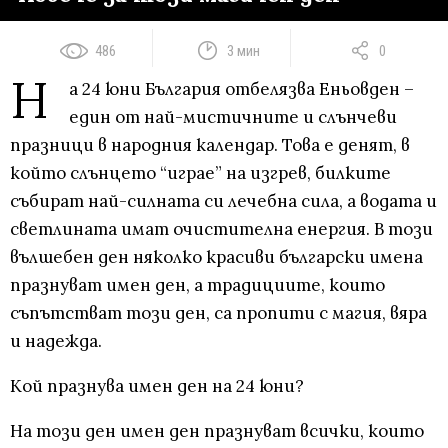
486
3 мин
0
Н
а 24 юни България отбелязва Еньовден –
един от най-мистичните и слънчеви
празници в народния календар. Това е денят, в
който слънцето “играе” на изгрев, билките
събират най-силната си лечебна сила, а водата и
светлината имат очистителна енергия. В този
вълшебен ден няколко красиви български имена
празнуват имен ден, а традициите, които
съпътстват този ден, са пропити с магия, вяра
и надежда.
Кой празнува имен ден на 24 юни?
На този ден имен ден празнуват всички, които