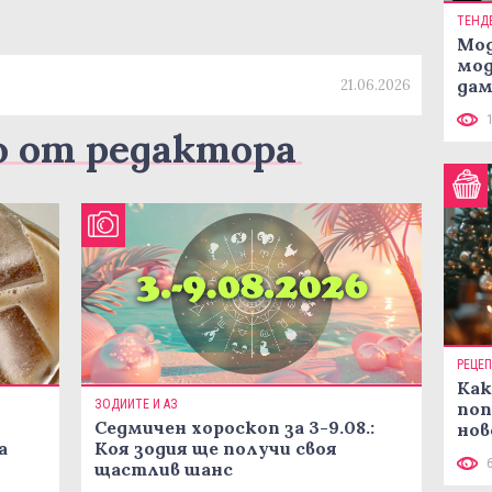
ТЕНД
Мод
мод
дам
21.06.2026
си
о от редактора
РЕЦЕ
Как
ЗОДИИТЕ И АЗ
поп
Седмичен хороскоп за 3-9.08.:
нов
а
Коя зодия ще получи своя
рец
щастлив шанс