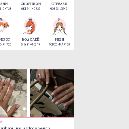
ЕЗНИ
СКОРПИОН
СТРЕЛЕЦ
 - ОКТ 23
ОКТ 24 - НОЕ 22
НОЕ 23 - ДЕК 21
ЗИРОГ
ВОДОЛЕЙ
РИБИ
 - ЯНУ 20
ЯНУ 21 - ФЕВ 19
ФЕВ 20 - МАРТ 20
ТИ
ржан, но луксозен: 7