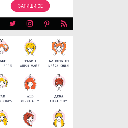
ЗАПИШИ СЕ
ВЕН
ТЕЛЕЦ
БЛИЗНАЦИ
1 - АПР 20
АПР 21 - МАЙ 21
МАЙ 22 - ЮНИ 21
РАК
ЛЪВ
ДЕВА
 - ЮЛИ 22
ЮЛИ 23 - АВГ 23
АВГ 24 - СЕП 23