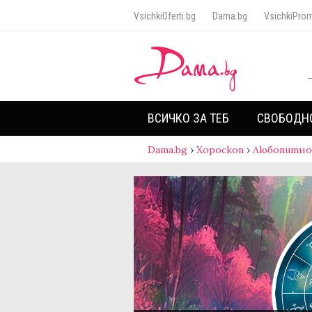
VsichkiOferti.bg
Dama.bg
VsichkiProm
ВСИЧКО ЗА ТЕБ
СВОБОДН
Dama.bg
›
Хороскоп
›
Любопитно