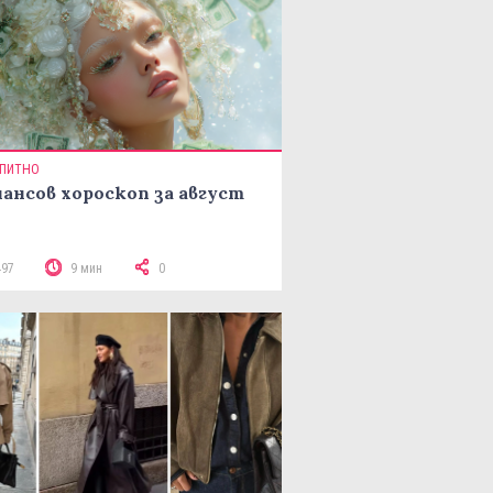
ПИТНО
ансов хороскоп за август
497
9 мин
0