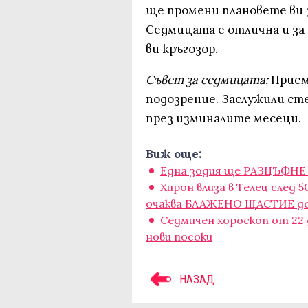
ще промени плановете ви з
Седмицата е отлична и за
ви кръгозор.
Съвет за седмицата:
Прием
подозрение. Заслужили ст
през изминалите месеци.
Виж още:
Една зодия ще РАЗЦЪФНЕ п
Хирон влиза в Телец след 5
очаква БЛАЖЕНО ЩАСТИЕ до 
Седмичен хороскоп от 22 
нови посоки
НАЗАД