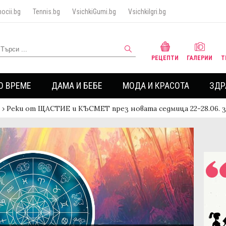
ocii.bg
Tennis.bg
VsichkiGumi.bg
VsichkiIgri.bg
РЕЦЕПТИ
ГАЛЕРИИ
Т
О ВРЕМЕ
ДАМА И БЕБЕ
МОДА И КРАСОТА
ЗДР
›
Реки от ЩАСТИЕ и КЪСМЕТ през новата седмица 22-28.06. з