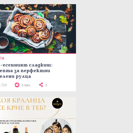
ПТИ
-есенният сладкиш:
епта за перфектни
елени рулца
6 729
6 мин
6