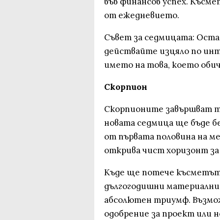
във финансов успех. Късме
от ежедневието.
Съвет за седмицата: Остав
действайте изцяло по инт
името на това, което оби
Скорпион
Скорпионите завършват т
новата седмица ще бъде б
от първата половина на ме
открива чист хоризонт за
Къде ще потече късметът
дългогодишни материални 
абсолютен триумф. Възмож
одобрение за проект или 