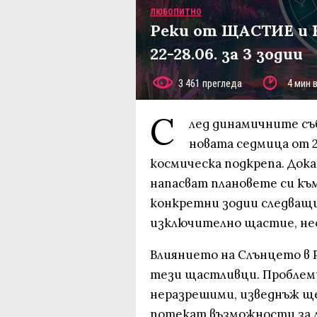
ЛЮБОПИТНО
Реки от ЩАСТИЕ и 
22-28.06. за 3 зодии
3 461 прегледа
4 мин 
С
лед динамичните съ
новата седмица от 2
космическа подкрепа. Док
напасват плановете си към
конкретни зодии следващи
изключително щастие, нео
Влиянието на Слънцето в 
тези щастливци. Проблеми
неразрешими, изведнъж ще
потекат възможности за л