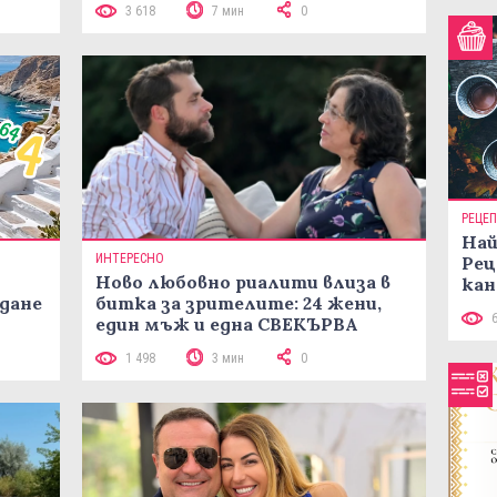
3 618
7 мин
0
РЕЦЕ
Най
ИНТЕРЕСНО
Рец
Ново любовно риалити влиза в
кан
жданe
битка за зрителите: 24 жени,
един мъж и една СВЕКЪРВА
1 498
3 мин
0