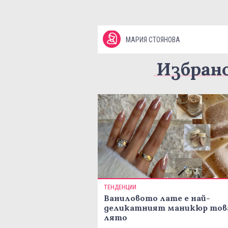
МАРИЯ СТОЯНОВА
Избран
ТЕНДЕНЦИИ
Ваниловото лате е най-
деликатният маникюр тов
лято