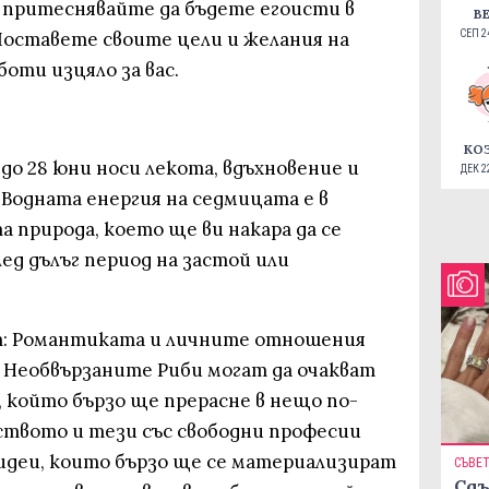
е притеснявайте да бъдете егоисти в
В
Поставете своите цели и желания на
СЕП 24
боти изцяло за вас.
КО
до 28 юни носи лекота, вдъхновение и
ДЕК 22
 Водната енергия на седмицата е в
 природа, което ще ви накара да се
лед дълъг период на застой или
: Романтиката и личните отношения
. Необвързаните Риби могат да очакват
 който бързо ще прерасне в нещо по-
уството и тези със свободни професии
идеи, които бързо ще се материализират
СЪВЕ
Сдъ