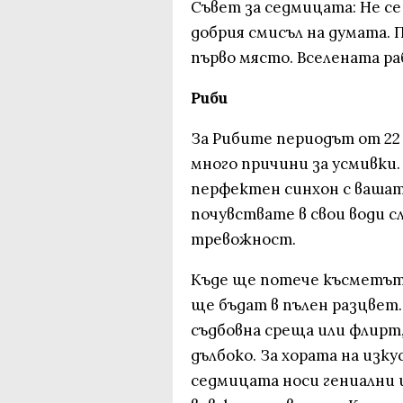
Съвет за седмицата: Не с
добрия смисъл на думата. 
първо място. Вселената ра
Риби
За Рибите периодът от 22 
много причини за усмивки.
перфектен синхон с вашата
почувствате в свои води с
тревожност.
Къде ще потече късметът
ще бъдат в пълен разцвет
съдбовна среща или флирт,
дълбоко. За хората на изк
седмицата носи гениални 