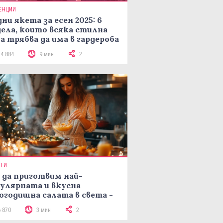
ЕНЦИИ
ни якета за есен 2025: 6
ела, които всяка стилна
а трябва да има в гардероба
14 884
9 мин
2
ПТИ
 да приготвим най-
улярната и вкусна
огодишна салата в света -
епта Мимоза
6 870
3 мин
2