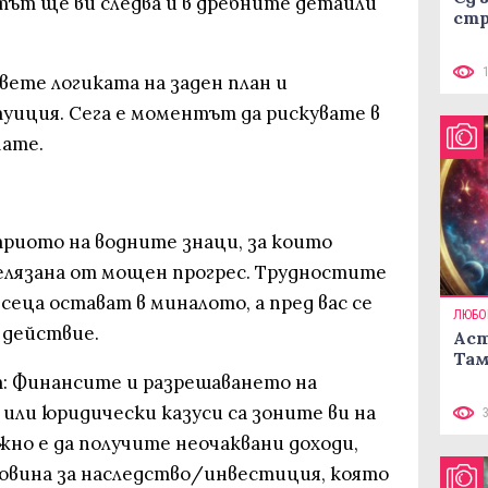
тът ще ви следва и в дребните детайли
стр
ете логиката на заден план и
уиция. Сега е моментът да рискувате в
чате.
риото на водните знаци, за които
елязана от мощен прогрес. Трудностите
сеца остават в миналото, а пред вас се
ЛЮБО
 действие.
Аст
Там
: Финансите и разрешаването на
или юридически казуси са зоните ви на
но е да получите неочаквани доходи,
новина за наследство/инвестиция, която