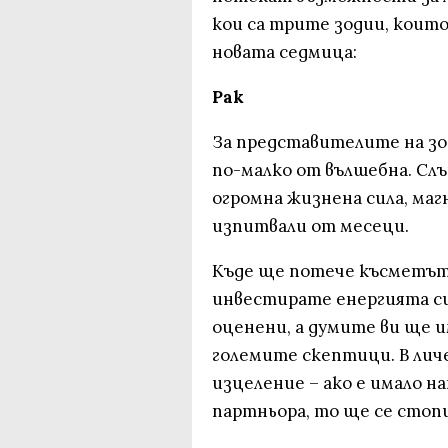
кои са трите зодии, които
новата седмица:
Рак
За представителите на зо
по-малко от вълшебна. Слън
огромна жизнена сила, маг
изпитвали от месеци.
Къде ще потече късметът: 
инвестирате енергията си
оценени, а думите ви ще и
големите скептици. В лич
изцеление – ако е имало н
партньора, то ще се стоп