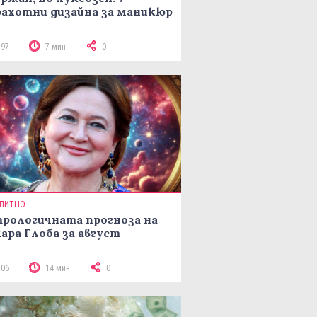
ахотни дизайна за маникюр
197
7 мин
0
ПИТНО
рологичната прогноза на
ара Глоба за август
306
14 мин
0