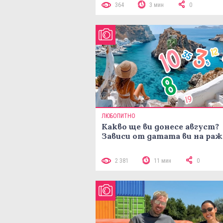
364
3 мин
0
ЛЮБОПИТНО
Какво ще ви донесе август?
Зависи от датата ви на ра
2 381
11 мин
0