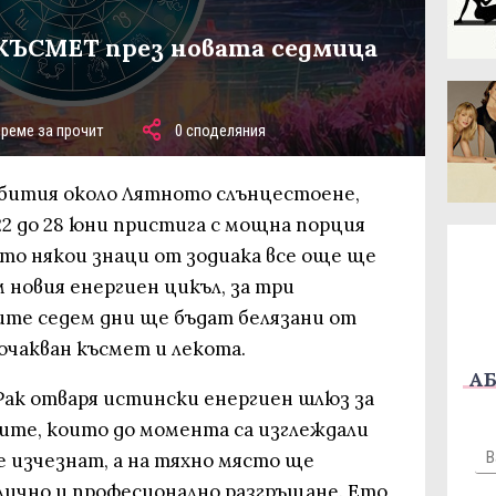
КЪСМЕТ през новата седмица
време за прочит
0 споделяния
бития около Лятното слънцестоене,
2 до 28 юни пристига с мощна порция
ато някои знаци от зодиака все още ще
 новия енергиен цикъл, за три
те седем дни ще бъдат белязани от
чакван късмет и лекота.
АБ
Рак отваря истински енергиен шлюз за
те, които до момента са изглеждали
 изчезнат, а на тяхно място ще
ично и професионално разгръщане. Ето