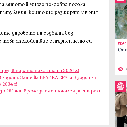
а лятото в много по-добра посока.
 пътувания, които ще разширят личния
ете даровете на съдбата без
е това спокойствие с търпението си
ЛЮБО
Фин
рез втората половина на 2026 г.!
0 години: Започва ВЕЛИКА ЕРА, а 3 зодии ги
2034 г!
до 28 юни: Време за емоционален рестарт и