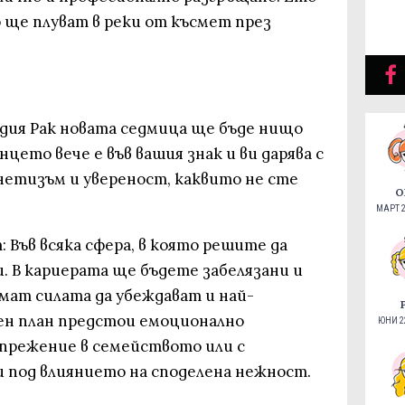
 ще плуват в реки от късмет през
дия Рак новата седмица ще бъде нищо
цето вече е във вашия знак и ви дарява с
нетизъм и увереност, каквито не сте
О
МАРТ 2
Във всяка сфера, в която решите да
. В кариерата ще бъдете забелязани и
мат силата да убеждават и най-
ен план предстои емоционално
ЮНИ 22
апрежение в семейството или с
и под влиянието на споделена нежност.