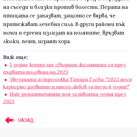
на съседи и близки против болести. Перата на
птицата се запазват, защото се вярва, че
притежават лечебна сила. В други райони пък
моми и ергени излизат на поляните, връзват
люлки, пеят, играят хора.
Виж още:
5 зодии, които ще сбъднат желанията си през
първата половина на 2023
Звездната астроложка Тамара Глоба: "2023 носи
кариерно развитие и много любов за тези 4 зодии!"
Най-романтичният ден за твоята зодия през
2023
НАЗАД