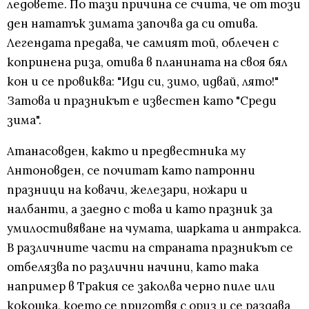
ледовете. По тази причина се счита, че от този
ден нататък зимата започва да си отива.
Легендата предава, че самият той, облечен с
копринена риза, отива в планината на своя бял
кон и се провиква: "Иди си, зимо, идвай, лято!"
Затова и празникът е известен като "Среди
зима".
Атанасовден, както и предвестника му
Антоновден, се почитат като патронни
празници на ковачи, железари, ножари и
налбанти, а заедно с това и като празник за
умилостивяване на чумата, шарката и антракса.
В различните части на страната празникът се
отбелязва по различни начини, като така
например в Тракия се заколва черно пиле или
кокошка, което се приготвя с ориз и се раздава