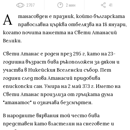
2707
2 мин
41
А
танасовден е празник, който българската
православна църква отбелязва на 18 януари,
когато почита паметта на Свети Атанасий
Велики.
Свети Атанас е роден през 295 г, като на 23-
годишна възраст бива ръкоположен за дякон и
участва в Никейския Вселенски събор. Пет
години след това Атанасий придобива
епископски сан. Умира на 2 май 373 г. Името на
Свети Атанас произлиза от гръцката дума
"атанатос" и означава безсмъртен.
В народните вярвания той често бива
представен като властелин на снеговете и