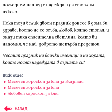
погледнем напред с надежда и да стоплим
някого.
Нека този велик двоен празник донесе в дома ви
здраве, което не се огъва, любов, която стопля, и
онази тиха спасителна светлина, която ви
напомня, че най-доброто тепърва предстои!
Честит празник на всички именици и на хората,
които носят надеждата в сърцата си!
Виж още:
Месечен хороскоп за юни за Близнаци
Месечен хороскоп за юни
Любовен хороскоп за юни
НАЗАД