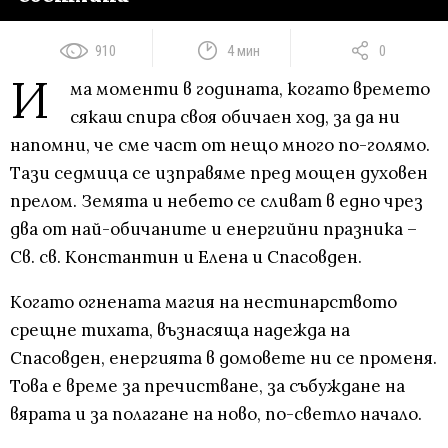
910
4 мин
0
И
ма моменти в годината, когато времето
сякаш спира своя обичаен ход, за да ни
напомни, че сме част от нещо много по-голямо.
Тази седмица се изправяме пред мощен духовен
прелом. Земята и небето се сливат в едно чрез
два от най-обичаните и енергийни празника –
Св. св. Константин и Елена и Спасовден.
Когато огнената магия на нестинарството
срещне тихата, възнасяща надежда на
Спасовден, енергията в домовете ни се променя.
Това е време за пречистване, за събуждане на
вярата и за полагане на ново, по-светло начало.