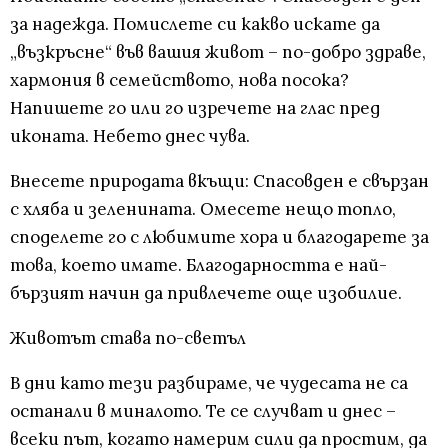
за надежда. Помислете си какво искате да
„възкръсне“ във вашия живот – по-добро здраве,
хармония в семейството, нова посока?
Напишете го или го изречете на глас пред
иконата. Небето днес чува.
Внесете природата вкъщи: Спасовден е свързан
с хляба и зеленината. Омесете нещо топло,
споделете го с любимите хора и благодарете за
това, което имате. Благодарността е най-
бързият начин да привлечете още изобилие.
Животът става по-светъл
В дни като тези разбираме, че чудесата не са
останали в миналото. Те се случват и днес –
всеки път, когато намерим сили да простим, да