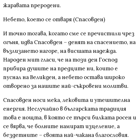
жаравата преродени.
Небето, което се отваря (Спасовден)
И точно тогава, когато сме се пречистили чрез
огъня, идва Спасовден – денят на спасението, на
възлизането нагоре, на висшата надежда.
Народен мит гласи, че на този ден Господ
прибира душите на предците ни, които е
пуснал на Великден, а небето остава широко
отворено за нашите най-съкровени молитви.
Спасовден носи мека, лековита и утешителна
енергия. Неслучайно в българската традиция
това е нощта, в която се търси билката росен и
се вярва, че болните намират изцеление, а
бездетните – своята най-чакана благословия.