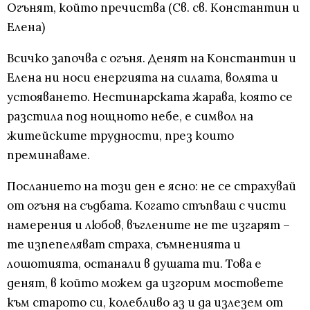
Огънят, който пречиства (Св. св. Константин и
Елена)
Всичко започва с огъня. Денят на Константин и
Елена ни носи енергията на силата, волята и
устояването. Нестинарската жарава, която се
разстила под нощното небе, е символ на
житейските трудности, през които
преминаваме.
Посланието на този ден е ясно: не се страхувай
от огъня на съдбата. Когато стъпваш с чисти
намерения и любов, въглените не те изгарят –
те изпепеляват страха, съмненията и
лошотията, останали в душата ти. Това е
денят, в който можем да изгорим мостовете
към старото си, колебливо аз и да излезем от