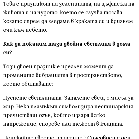
Това е празникът на зеленината, на цъфтежа на
живота и на чудото, което се случва тогава,
когато спрем да гледаме в краката си и вдигнем
очи към небето.
Как да поканим тази двойна светлина в дома
си?
Този двоен празник е идеален момент да
промените вибрацията в пространството,
което обитавате:
Пуснете светлината: Запалете свещ с мисъл за
мир. Нека пламъкът символизира нестинарския
пречистващ огън, който изгаря всяко
напрежение, спорове или тежест в къщата.
Поискайте своето „спасение“: Спасовден е ден