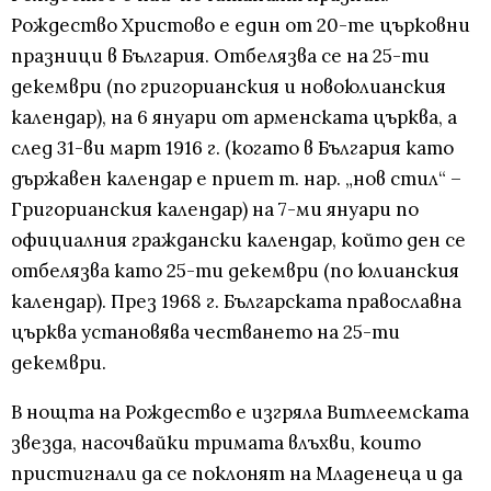
Рождество Христово е един от 20-те църковни
празници в България. Отбелязва се на 25-ти
декември (по григорианския и новоюлианския
календар), на 6 януари от арменската църква, а
след 31-ви март 1916 г. (когато в България като
държавен календар е приет т. нар. „нов стил“ –
Григорианския календар) на 7-ми януари по
официалния граждански календар, който ден се
отбелязва като 25-ти декември (по юлианския
календар). През 1968 г. Българската православна
църква установява честването на 25-ти
декември.
В нощта на Рождество е изгряла Витлеемската
звезда, насочвайки тримата влъхви, които
пристигнали да се поклонят на Младенеца и да