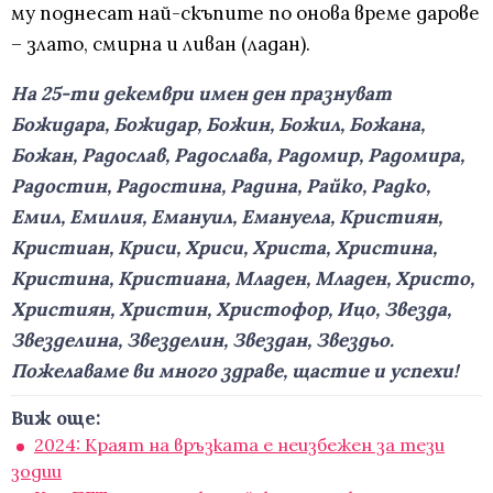
му поднесат най-скъпите по онова време дарове
– злато, смирна и ливан (ладан).
На 25-ти декември имен ден празнуват
Божидара, Божидар, Божин, Божил, Божана,
Божан, Радослав, Радослава, Радомир, Радомира,
Радостин, Радостина, Радина, Райко, Радко,
Емил, Емилия, Емануил, Емануела, Кристиян,
Кристиан, Криси, Хриси, Христа, Христина,
Кристина, Кристиана, Младен, Младен, Христо,
Християн, Христин, Христофор, Ицо, Звезда,
Звезделина, Звезделин, Звездан, Звездьо.
Пожелаваме ви много здраве, щастие и успехи!
Виж още:
2024: Краят на връзката е неизбежен за тези
зодии