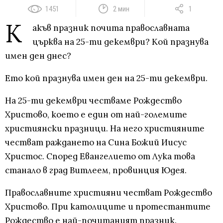
1451
2 мин
1
К
акъв празник почита православната
църква на 25-ти декември? Кой празнува
имен ден днес?
Ето кой празнува имен ден на 25-ти декември.
На 25-ти декември честваме Рождество
Христово, което е един от най-големите
християнски празници. На него християните
честват раждането на Сина Божий Иисус
Христос. Според Евангелието от Лука това
станало в град Витлеем, провинция Юдея.
Православните християни честват Рождество
Христово. При католиците и протестантите
Рождество е най-почитаният празник.