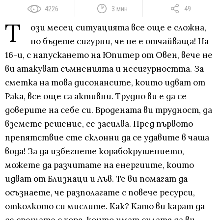
4226
3 мин
49
Т
ози месец ситуацията все още е сложна,
но бъдете сигурни, че не е отчайваща! На
16-и, с напускането на Юпитер от Овен, вече не
ви атакуват съмненията и несигурността. За
сметка на това дисонансите, които идват от
Рака, все още са активни. Трудно ви е да се
доверите на себе си. Вродената ви трудност, да
вземете решение, се засилва. Пред първото
препятствие сте склонни да се удавите в чаша
вода! За да избегнете корабокрушението,
можете да разчитате на енергиите, които
идват от Близнаци и Лъв. Те ви помагат да
осъзнаете, че разполагате с повече ресурси,
отколкото си мислите. Как? Като ви карат да