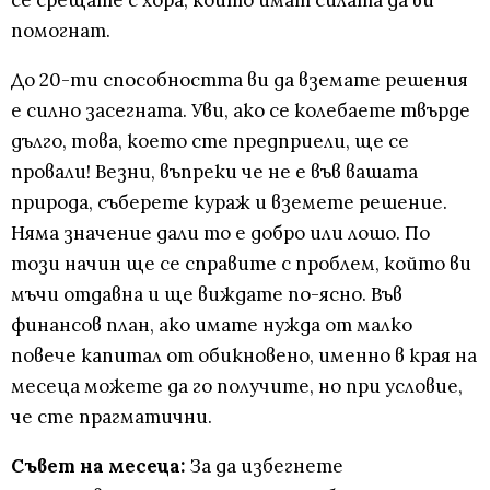
се срещате с хора, които имат силата да ви
помогнат.
До 20-ти способността ви да вземате решения
е силно засегната. Уви, ако се колебаете твърде
дълго, това, което сте предприели, ще се
провали! Везни, въпреки че не е във вашата
природа, съберете кураж и вземете решение.
Няма значение дали то е добро или лошо. По
този начин ще се справите с проблем, който ви
мъчи отдавна и ще виждате по-ясно. Във
финансов план, ако имате нужда от малко
повече капитал от обикновено, именно в края на
месеца можете да го получите, но при условие,
че сте прагматични.
Съвет на месеца:
За да избегнете