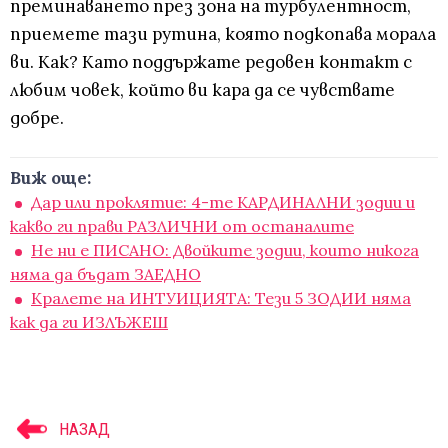
преминаването през зона на турбулентност,
приемете тази рутина, която подкопава морала
ви. Как? Като поддържате редовен контакт с
любим човек, който ви кара да се чувствате
добре.
Виж още:
Дар или проклятие: 4-те КАРДИНАЛНИ зодии и
какво ги прави РАЗЛИЧНИ от останалите
Не ни е ПИСАНО: Двойките зодии, които никога
няма да бъдат ЗАЕДНО
Кралете на ИНТУИЦИЯТА: Тези 5 ЗОДИИ няма
как да ги ИЗЛЪЖЕШ
НАЗАД