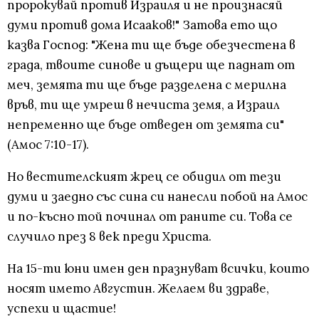
пророкувай против Израиля и не произнасяй
думи против дома Исааков!" Затова ето що
казва Господ: "Жена ти ще бъде обезчестена в
града, твоите синове и дъщери ще паднат от
меч, земята ти ще бъде разделена с мерилна
връв, ти ще умреш в нечиста земя, а Израил
непременно ще бъде отведен от земята си"
(Амос 7:10-17).
Но вестителският жрец се обидил от тези
думи и заедно със сина си нанесли побой на Амос
и по-късно той починал от раните си. Това се
случило през 8 век преди Христа.
На 15-ти юни имен ден празнуват всички, които
носят името Августин. Желаем ви здраве,
успехи и щастие!