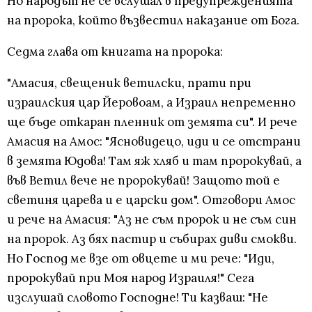
Но народът не се вслушал в предупрежденията
на пророка, който възвестил наказание от Бога.
Седма глава от книгата на пророка:
"Амасия, свещеник ветилски, прати при
израилския цар Йеровоам, а Израил непременно
ще бъде откаран пленник от земята си". И рече
Амасия на Амос: "Ясновидецо, иди и се отстрани
в земята Юдова! Там яж хляб и там пророкувай, а
във Ветил вече не пророкувай! Защото той е
светиня царева и е царски дом". Отговори Амос
и рече на Амасия: "Аз не съм пророк и не съм син
на пророк. Аз бях пастир и събирах диви смокви.
Но Господ ме взе от овцете и ми рече: "Иди,
пророкувай при Моя народ Израиля!" Сега
изслушай словото Господне! Ти казваш: "Не