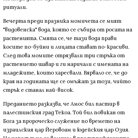
ритуали.
Вечерта преди празника момичета се мият
"видовенска" вода, която се събира от росата на
растенията. Смята се, че тази вода прави
косите по-буйни и лицата стават по-красиви.
След това момите отрязвали три стръка от
растението шавар и ги наричали с имената на
младежите, които харесвали. Вярвало се, че до
края на годината ще се омъжат за този, чийто
стрък е станал най-висок.
Преданието разказва, че Амос бил пастир в
палестинския град Текоа. Той бил повикан от
Бога за пророческо служение по времето на
израилския цар Йеровоам и юдейския цар Озия.