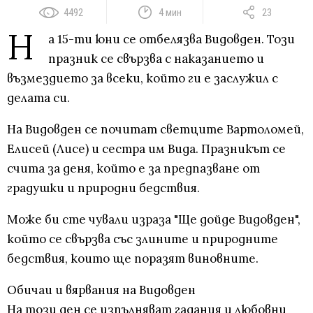
4492
4 мин
23
Н
а 15-ти юни се отбелязва Видовден. Този
празник се свързва с наказанието и
възмездието за всеки, който ги е заслужил с
делата си.
На Видовден се почитат светците Вартоломей,
Елисей (Лисе) и сестра им Вида. Празникът се
счита за деня, който е за предпазване от
градушки и природни бедствия.
Може би сте чували израза "Ще дойде Видовден",
който се свързва със злините и природните
бедствия, които ще поразят виновните.
Обичаи и вярвания на Видовден
На този ден се изпълняват гадания и любовни