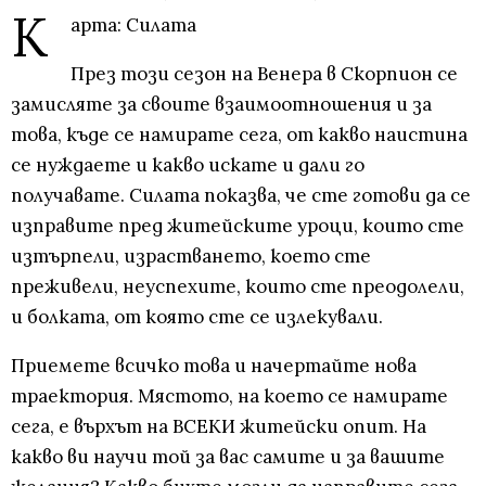
К
арта: Силата
През този сезон на Венера в Скорпион се
замисляте за своите взаимоотношения и за
това, къде се намирате сега, от какво наистина
се нуждаете и какво искате и дали го
получавате. Силата показва, че сте готови да се
изправите пред житейските уроци, които сте
изтърпели, израстването, което сте
преживели, неуспехите, които сте преодолели,
и болката, от която сте се излекували.
Приемете всичко това и начертайте нова
траектория. Мястото, на което се намирате
сега, е върхът на ВСЕКИ житейски опит. На
какво ви научи той за вас самите и за вашите