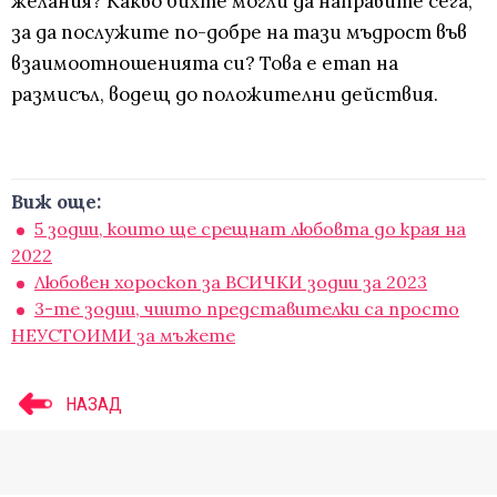
желания? Какво бихте могли да направите сега,
за да послужите по-добре на тази мъдрост във
взаимоотношенията си? Това е етап на
размисъл, водещ до положителни действия.
Виж още:
5 зодии, които ще срещнат любовта до края на
2022
Любовен хороскоп за ВСИЧКИ зодии за 2023
3-те зодии, чиито представителки са просто
НЕУСТОИМИ за мъжете
НАЗАД