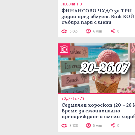
ЛЮБОПИТНО
ФИНАНСОВО ЧУДО за ТРИ
зодии през август: Виж КОЙ
събира пари с шепи
6 065
6 мин
0
ЗОДИИТЕ И АЗ
Седмичен хороскоп (20 – 26 
Време за емоционално
пренареждане и смели ходо
3 138
5 мин
0