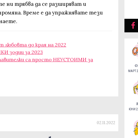
те ни трябва да се разширяват и
промяна. Време е да упражнявате тези
знаете.
т любовта до края на 2022
КИ зодии за 2023
ставителки са просто НЕУСТОИМИ за
О
МАРТ 2
ЮНИ 22
02.11.2022