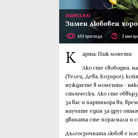
ЗОДИИТЕ И АЗ
Зимен любовен хоро
693 прегледа
2 мин вр
К
арта: Паж монети
Ако сте свободни, н
(Телец, Дева, Козирог), ко
нуждаете в момента - няко
стоически. Ако сте обвърз
за вас и партньора ви, вре
научите един за друг отна
двамата сте пораснали и с
Дългосрочната любов е по