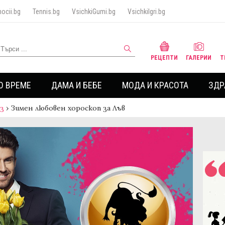
ocii.bg
Tennis.bg
VsichkiGumi.bg
VsichkiIgri.bg
РЕЦЕПТИ
ГАЛЕРИИ
Т
О ВРЕМЕ
ДАМА И БЕБЕ
МОДА И КРАСОТА
ЗДР
аз
›
Зимен любовен хороскоп за Лъв