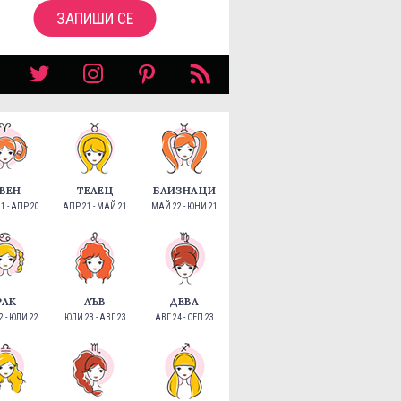
ЗАПИШИ СЕ
ВЕН
ТЕЛЕЦ
БЛИЗНАЦИ
1 - АПР 20
АПР 21 - МАЙ 21
МАЙ 22 - ЮНИ 21
РАК
ЛЪВ
ДЕВА
 - ЮЛИ 22
ЮЛИ 23 - АВГ 23
АВГ 24 - СЕП 23