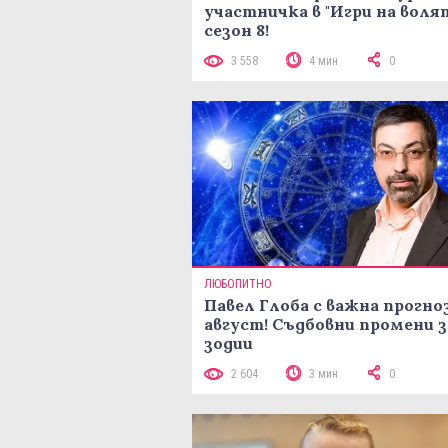
участничка в "Игри на воля
сезон 8!
3 558
4 мин
0
ЛЮБОПИТНО
Павел Глоба с важна прогноз
август! Съдбовни промени з
зодии
2 604
3 мин
0