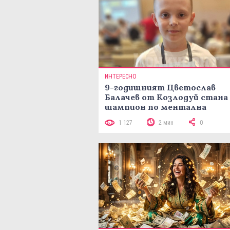
ИНТЕРЕСНО
9-годишният Цветослав
Балачев от Козлодуй стана
шампион по ментална
аритметика с 320 задачи за
1 127
2 мин
0
минути