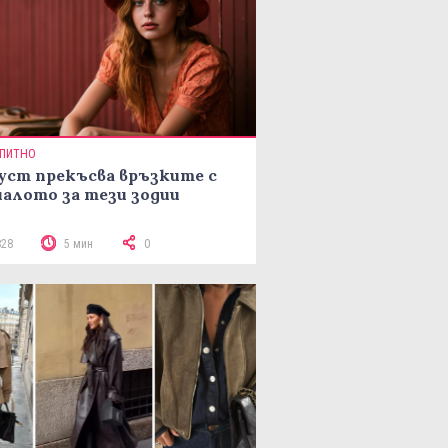
ПИТНО
уст прекъсва връзките с
алото за тези зодии
828
5 мин
0