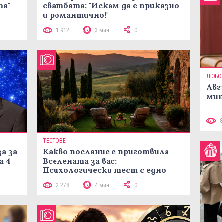
та"
сватбата: "Искам да е приказно
и романтично!"
1 912
3 мин
0
ЛЮБО
Авг
мин
ТЕСТОВЕ
а за
Какво послание е приготвила
а 4
Вселената за вас:
Психологически тест с едно
кликване
2 278
4 мин
0