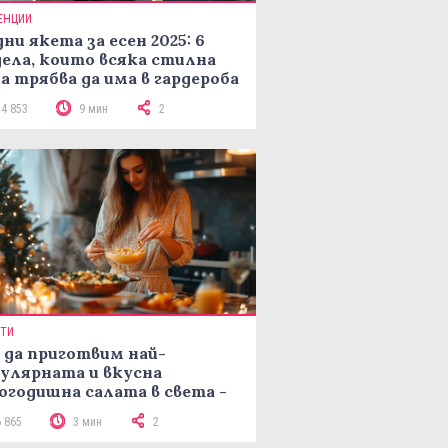
ЕНЦИИ
ни якета за есен 2025: 6
ела, които всяка стилна
а трябва да има в гардероба
14 853
9 мин
2
ПТИ
 да приготвим най-
улярната и вкусна
огодишна салата в света -
епта Мимоза
6 865
3 мин
2