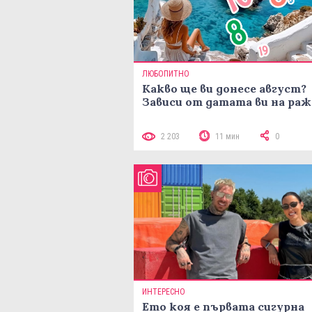
ЛЮБОПИТНО
Какво ще ви донесе август?
Зависи от датата ви на ра
2 203
11 мин
0
ИНТЕРЕСНО
Ето коя е първата сигурна