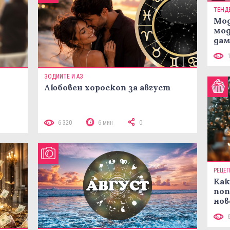
ТЕНД
Мод
мод
дам
си
ЗОДИИТЕ И АЗ
Любовен хороскоп за август
 10
6 320
6 мин
0
РЕЦЕ
Как
поп
нов
рец