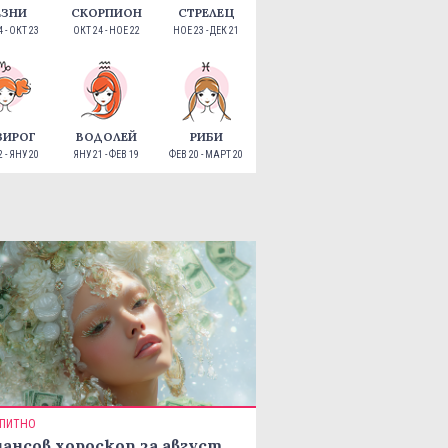
ЕЗНИ
СКОРПИОН
СТРЕЛЕЦ
 - ОКТ 23
ОКТ 24 - НОЕ 22
НОЕ 23 - ДЕК 21
ЗИРОГ
ВОДОЛЕЙ
РИБИ
 - ЯНУ 20
ЯНУ 21 - ФЕВ 19
ФЕВ 20 - МАРТ 20
ПИТНО
ансов хороскоп за август