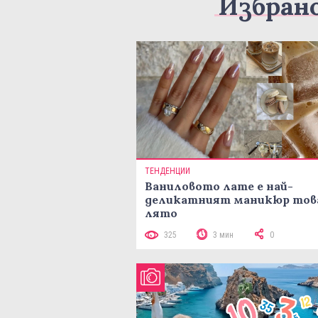
Избран
ТЕНДЕНЦИИ
Ваниловото лате е най-
деликатният маникюр тов
лято
325
3 мин
0