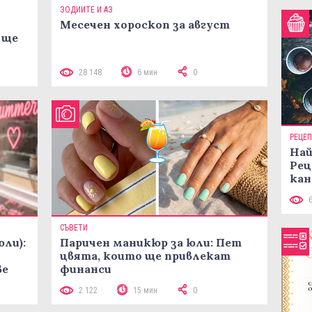
ЗОДИИТЕ И АЗ
Месечен хороскоп за август
 ще
28 148
6 мин
0
РЕЦЕ
Най
Рец
кан
СЪВЕТИ
юли):
Паричен маникюр за юли: Пет
цвята, които ще привлекат
ве
финанси
2 122
15 мин
0