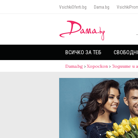
VsichkiOferti.bg
Dama.bg
VsichkiProm
ВСИЧКО ЗА ТЕБ
СВОБОДН
Dama.bg
›
Хороскоп
›
Зодиите и 