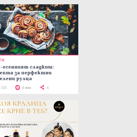
ПТИ
-есенният сладкиш:
епта за перфектни
елени рулца
6 725
6 мин
6