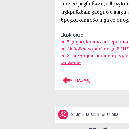
ние се развиваме, а връзки
изкривяват заедно с тази 
връзки отново и да се опо
Виж още:
5 зодии, които ще срещна
Любовен хороскоп за ВСИЧ
3-те зодии, чиито пред
мъжете
НАЗАД
ХРИСТИНА АЛЕКСАНДРОВА