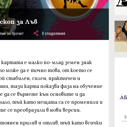
скоп за Лъв
еме за прочит
0 споделяния
а картата е малко по-млад земен знак
йто може да е точно това, от което се
й стабилен, силен, практичен и
ани, тази карта показва фаза на обучение
ме да се върнете към основите и да
АБ
чало, тъй като нещата са се променили и
те се преобразили в нови версии.
стоянен прилив и отлив, тъй като всички