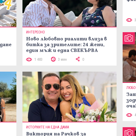
ИНТЕРЕСНО
Ново любовно риалити влиза в
жданe
битка за зрителите: 24 жени,
един мъж и една СВЕКЪРВА
1 483
3 мин
0
ЛЮБО
Зат
зод
оча
ИСТОРИИТЕ НА ЕДНА ДАМА
Виктория на Рачков за