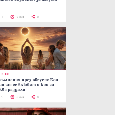
311
9 мин
0
ПИТНО
ъмнения през август: Кои
ии ще се влюбят и кои ги
ква раздяла
475
6 мин
0