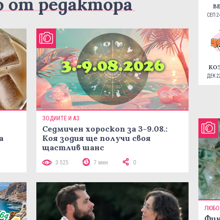
о от редактора
В
СЕП 24
КО
ДЕК 22
ЗОДИИТЕ И АЗ
Седмичен хороскоп за 3-9.08.:
а
Коя зодия ще получи своя
щастлив шанс
3 525
7 мин
0
ЛЮБО
Фин