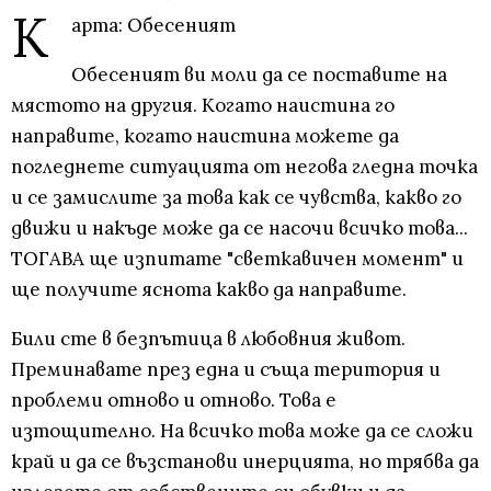
К
арта: Обесеният
Обесеният ви моли да се поставите на
мястото на другия. Когато наистина го
направите, когато наистина можете да
погледнете ситуацията от негова гледна точка
и се замислите за това как се чувства, какво го
движи и накъде може да се насочи всичко това...
ТОГАВА ще изпитате "светкавичен момент" и
ще получите яснота какво да направите.
Били сте в безпътица в любовния живот.
Преминавате през една и съща територия и
проблеми отново и отново. Това е
изтощително. На всичко това може да се сложи
край и да се възстанови инерцията, но трябва да