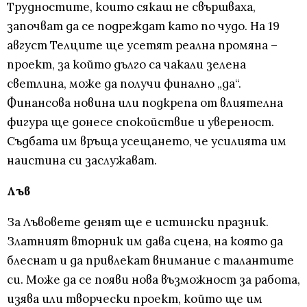
Трудностите, които сякаш не свършваха,
започват да се подреждат като по чудо. На 19
август Телците ще усетят реална промяна –
проект, за който дълго са чакали зелена
светлина, може да получи финално „да“.
Финансова новина или подкрепа от влиятелна
фигура ще донесе спокойствие и увереност.
Съдбата им връща усещането, че усилията им
наистина си заслужават.
Лъв
За Лъвовете денят ще е истински празник.
Златният вторник им дава сцена, на която да
блеснат и да привлекат внимание с талантите
си. Може да се появи нова възможност за работа,
изява или творчески проект, който ще им