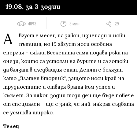
19.08. за 3 зодии
4893
3 мин
29
А
вгуст е месец на завои, изненади и нови
пътища, но 19 август носи особена
енергия – сякаш Вселената сама подава ръка на
онези, които са устояли на бурите и са готови
да влязат в следващия етап. Денят е белязан
като „Златен вторник“, защото носи край на
трудностите и отваря врата към успех и
късмет. За някои зодии този ден ще бъде повече
от специален – ще е знак, че най-накрая съдбата
се усмихва широко.
Телец