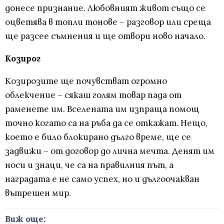
донесе признание. Любовният живот също се
оцветява в топли тонове – разговор или среща
ще разсее съмнения и ще отвори ново начало.
Козирог
Козирозите ще почувстват огромно
облекчение – сякаш голям товар пада от
раменете им. Вселената им изпраща помощ
точно когато са на ръба да се откажат. Нещо,
което е било блокирано дълго време, ще се
задвижи – от договор до лична мечта. Денят им
носи и знаци, че са на правилния път, а
наградата е не само успех, но и дългоочакван
вътрешен мир.
Виж още: