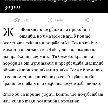
зодии
3732
4 мин
0
Ж
ивотът ни се движи на приливи и
отливи, но има моменти, в които
Вселената сякаш ни подава ръка. Точно такъв
момент настъпва от 4 август – началото на
т.нар. Златна седмица. Тя бележи краят на
поредица от изпитания и предвещава щастлив
обрат за три зодиакални знака. Това е времето,
когато мечти започват да се сбъдват, нови
врати се отварят и съдбата се усмихва топло.
Ето кои са трите зодии, които ще почувстват
най-силно тази позитивна промяна: