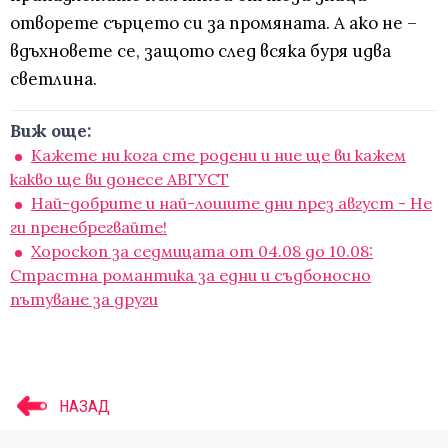
отворете сърцето си за промяната. А ако не –
вдъхновете се, защото след всяка буря идва
светлина.
Виж още:
Кажете ни кога сте родени и ние ще ви кажем
какво ще ви донесе АВГУСТ
Най-добрите и най-лошите дни през август - Не
ги пренебрегвайте!
Хороскоп за седмицата от 04.08 до 10.08:
Страстна романтика за едни и съдбоносно
пътуване за други
НАЗАД