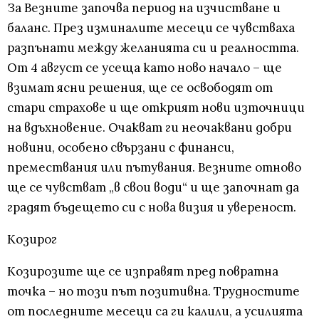
За Везните започва период на изчистване и
баланс. През изминалите месеци се чувстваха
разпънати между желанията си и реалността.
От 4 август се усеща като ново начало – ще
взимат ясни решения, ще се освободят от
стари страхове и ще открият нови източници
на вдъхновение. Очакват ги неочаквани добри
новини, особено свързани с финанси,
премествания или пътувания. Везните отново
ще се чувстват „в свои води“ и ще започнат да
градят бъдещето си с нова визия и увереност.
Козирог
Козирозите ще се изправят пред повратна
точка – но този път позитивна. Трудностите
от последните месеци са ги калили, а усилията