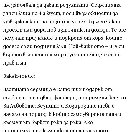
им започват да дават резултати. Седмицата,
започваща на 4 август, носи възможности за
утвърждаване на позиция, успех в дълго чакан
проект или дори нов източник на доходи. Те ще
получат признание и подкрепа от хора, които
досега са ги подценявали. Най-важното – ще си
върнат вътрешния мир и усещането, че са на
прав път.
Заключение:
Златната седмица е като тих подарък от
съдбата – не идва с фанфари, но променя всичко.
За Лъвовете, Везните и Козирозите това е
начало на период, в който самоувереността и
късметът вървят ръка за ръка. Ако
принадлежите към някой от тези знаци –