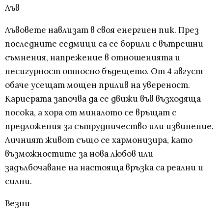
Лъв
Лъвовете навлизат в своя енергиен пик. През
последните седмици са се борили с вътрешни
съмнения, напрежение в отношенията и
несигурност относно бъдещето. От 4 август
обаче усещат мощен прилив на увереност.
Кариерата започва да се движи във възходяща
посока, а хора от миналото се връщат с
предложения за сътрудничество или извинение.
Личният живот също се хармонизира, като
възможностите за нова любов или
задълбочаване на настояща връзка са реални и
силни.
Везни