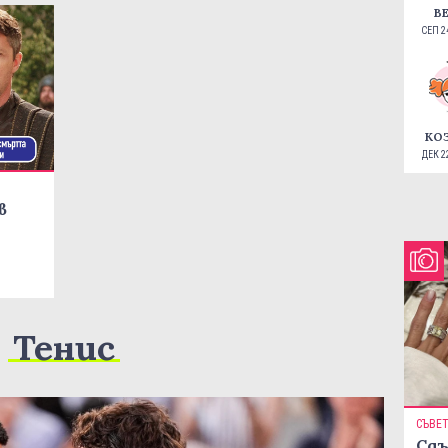
В
СЕП 24
КО
ДЕК 22
в
Тенис
СЪВЕ
Сдъ