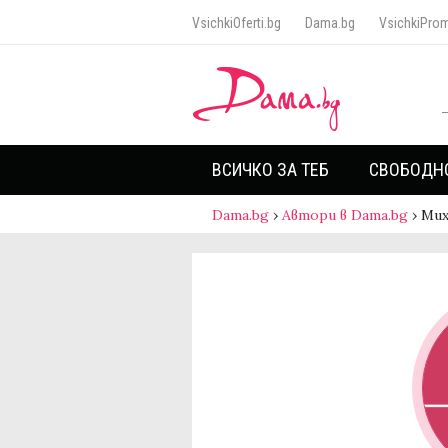
VsichkiOferti.bg
Dama.bg
VsichkiProm
ВСИЧКО ЗА ТЕБ
СВОБОДН
Dama.bg
›
Автори в Dama.bg
›
Мих