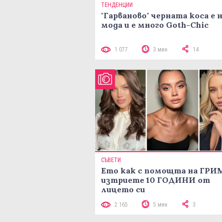
ТЕНДЕНЦИИ
"Гарваново" черната коса е 
мода и е много Goth-Chic
1 077
3 мин
14
СЪВЕТИ
Ето как с помощта на ГРИ
изтриете 10 ГОДИНИ от
лицето си
2 165
5 мин
3