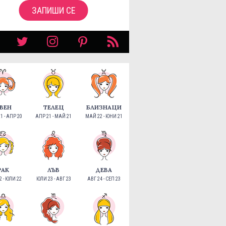
ЗАПИШИ СЕ
ВЕН
ТЕЛЕЦ
БЛИЗНАЦИ
1 - АПР 20
АПР 21 - МАЙ 21
МАЙ 22 - ЮНИ 21
РАК
ЛЪВ
ДЕВА
 - ЮЛИ 22
ЮЛИ 23 - АВГ 23
АВГ 24 - СЕП 23