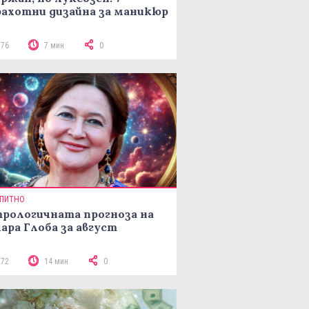
ахотни дизайна за маникюр
176
7 мин
0
ПИТНО
рологичната прогноза на
ара Глоба за август
272
14 мин
0