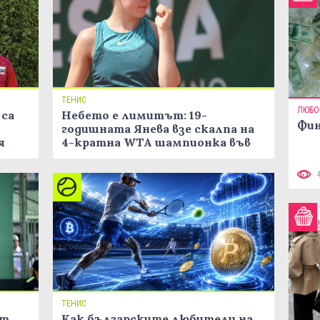
ТЕНИС
ЛЮБО
 са
Небето е лимитът: 19-
Фин
о
годишната Янева взe скалпа на
я
4-кратна WTA шампионка във
Варшава!
ТЕНИС
ят
Как българските любители на