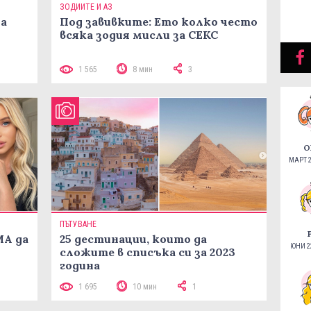
ЗОДИИТЕ И АЗ
на
Под завивките: Ето колко често
всяка зодия мисли за СЕКС
1 565
8 мин
3
О
МАРТ 2
ПЪТУВАНЕ
МА да
25 дестинации, които да
ЮНИ 22
сложите в списъка си за 2023
година
1 695
10 мин
1