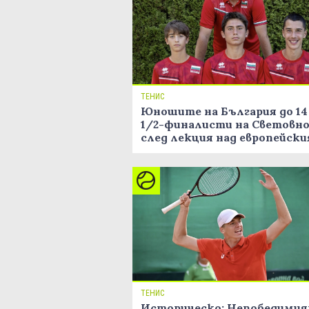
ТЕНИС
Юношите на България до 14
1/2-финалисти на Световн
след лекция над европейски
шампион!
ТЕНИС
Историческо: Непобедими