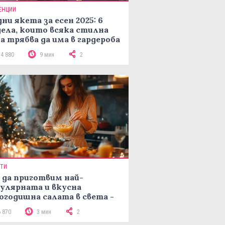
ЕНЦИИ
ни якета за есен 2025: 6
ела, които всяка стилна
а трябва да има в гардероба
14 880
9 мин
2
ПТИ
 да приготвим най-
улярната и вкусна
огодишна салата в света -
епта Мимоза
6 870
3 мин
2