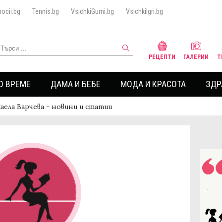
ocii.bg
Tennis.bg
VsichkiGumi.bg
VsichkiIgri.bg
РЕЦЕПТИ
ГАЛЕРИИ
Т
О ВРЕМЕ
ДАМА И БЕБЕ
МОДА И КРАСОТА
ЗДР
аела Варчева - новини и статии