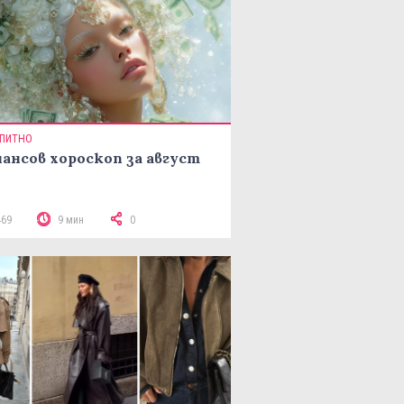
ПИТНО
ансов хороскоп за август
469
9 мин
0