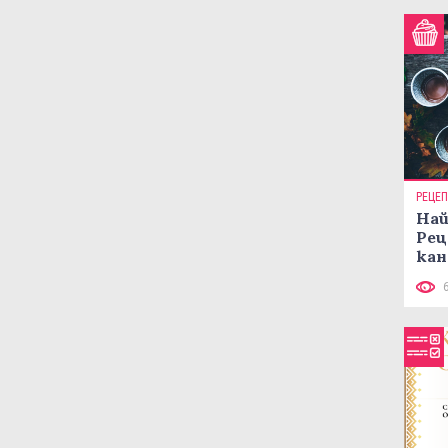
РЕЦЕ
Най
Рец
кан