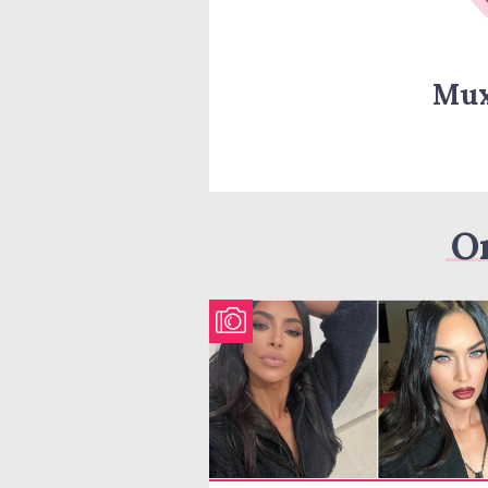
Мих
О