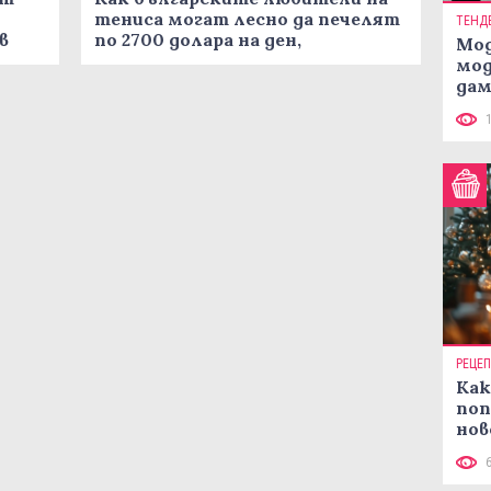
тениса могат лесно да печелят
ТЕНД
в
по 2700 долара на ден,
Мод
използвайки приложението за
мод
облачен добив EiCrypto.
дам
си
РЕЦЕ
Как
поп
нов
рец