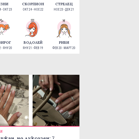
ЕЗНИ
СКОРПИОН
СТРЕЛЕЦ
 - ОКТ 23
ОКТ 24 - НОЕ 22
НОЕ 23 - ДЕК 21
ЗИРОГ
ВОДОЛЕЙ
РИБИ
 - ЯНУ 20
ЯНУ 21 - ФЕВ 19
ФЕВ 20 - МАРТ 20
ТИ
ржан, но луксозен: 7