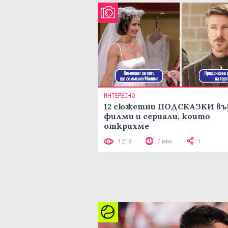
ИНТЕРЕСНО
12 сюжетни ПОДСКАЗКИ въ
филми и сериали, които
открихме
1 218
7 мин
1