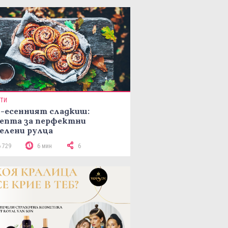
ПТИ
-есенният сладкиш:
епта за перфектни
елени рулца
6 729
6 мин
6