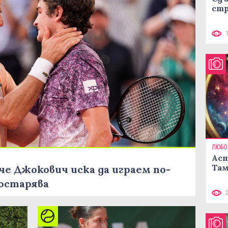
стр
ЛЮБО
Аст
Там
че Джокович иска да играем по-
остарява