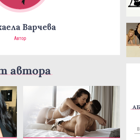
аела Варчева
Автор
т автора
АБ