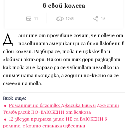
в свой колега
11
1248
15
Д
анните от проучване сочат, че повече от
половината американци са били влюбени в
свой колеги. Разбира се, това не изключва и
любими актьори. Някои от тях дори разказват
как това ги е карало да се чувстват неловко на
снимачната площадка, а години по-късно са се
смеели на това.
Виж още:
Романтично бягство: Джесика Бийл и Джъстин
Тимбърлейк ПО-ВЛЮБЕНИ от всякога
12 звезди признаха защо НЕ са ВЛЮБЕНИ в
ролите, с които станаха известни