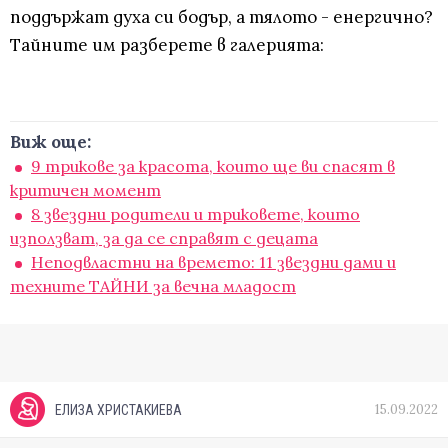
поддържат духа си бодър, а тялото - енергично?
Тайните им разберете в галерията:
Виж още:
9 трикове за красота, които ще ви спасят в
критичен момент
8 звездни родители и триковете, които
използват, за да се справят с децата
Неподвластни на времето: 11 звездни дами и
техните ТАЙНИ за вечна младост
15.09.2022
ЕЛИЗА ХРИСТАКИЕВА