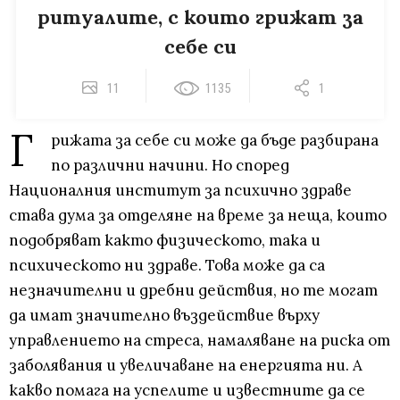
ритуалите, с които грижат за
себе си
11
1135
1
Г
рижата за себе си може да бъде разбирана
по различни начини. Но според
Националния институт за психично здраве
става дума за отделяне на време за неща, които
подобряват както физическото, така и
психическото ни здраве. Това може да са
незначителни и дребни действия, но те могат
да имат значително въздействие върху
управлението на стреса, намаляване на риска от
заболявания и увеличаване на енергията ни. А
какво помага на успелите и известните да се