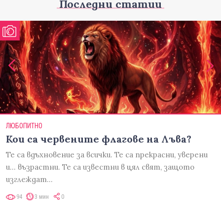
Последни статии
ЛЮБОПИТНО
Кои са червените флагове на Лъва?
Те са вдъхновение за всички. Те са прекрасни, уверени
и... възрастни. Те са известни в цял свят, защото
изглеждат…
94
3 мин
0