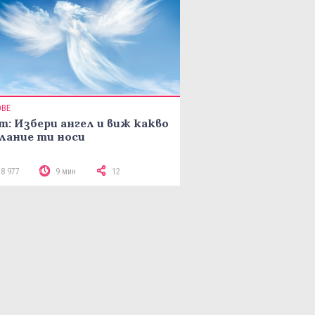
ОВЕ
т: Избери ангел и виж какво
лание ти носи
18 977
9 мин
12