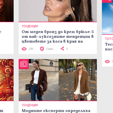
ТЕНДЕНЦИИ
с
От меден бронз до крем брюле: 5
от най-луксозните тенденции в
ТЕСТ
цветовете за коса в края на
Тес
лятото
пос
296
4 мин
0
ТЕНДЕНЦИИ
ст
Модните експерти определиха