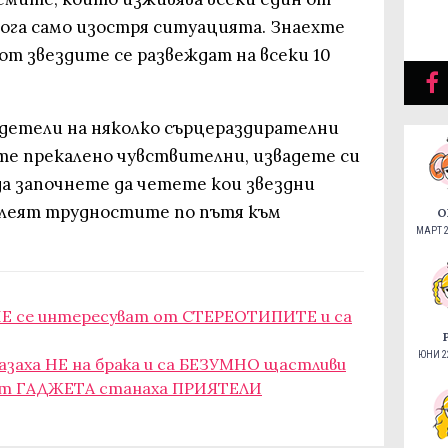
кога само изостря ситуацията. Знаехте
 от звездите се развеждат на всеки 10
идетели на няколко сърцераздирателни
сте прекалено чувствителни, извадете си
да започнете да четете кои звездни
долеят трудностите по пътя към
О
МАРТ 2
о НЕ се интересуват от СТЕРЕОТИПИТЕ и са
ЮНИ 22
 казаха НЕ на брака и са БЕЗУМНО щастливи
о от ГАДЖЕТА станаха ПРИЯТЕЛИ