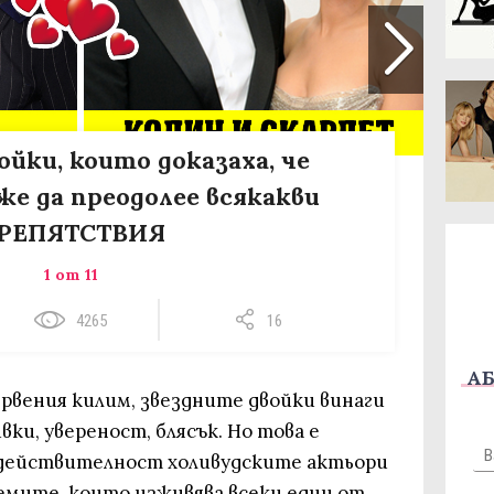
ойки, които доказаха, че
 да преодолее всякакви
РЕПЯТСТВИЯ
1 от 11
4265
16
АБ
рвения килим, звездните двойки винаги
вки, увереност, блясък. Но това е
 действителност холивудските актьори
емите, които изживява всеки един от