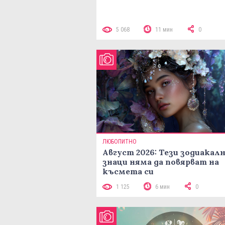
5 068
11 мин
0
ЛЮБОПИТНО
Август 2026: Тези зодиакал
знаци няма да повярват на
късмета си
1 125
6 мин
0