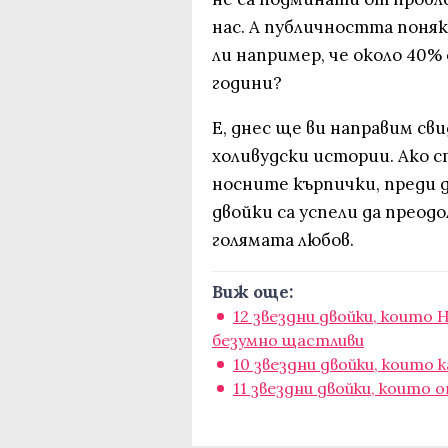
нас. А публичността поня
ли например, че около 40%
години?
Е, днес ще ви направим св
холивудски истории. Ако 
носните кърпички, преди 
двойки са успели да прео
голямата любов.
Виж още:
12 звездни двойки, коит
безумно щастливи
10 звездни двойки, които
11 звездни двойки, коит