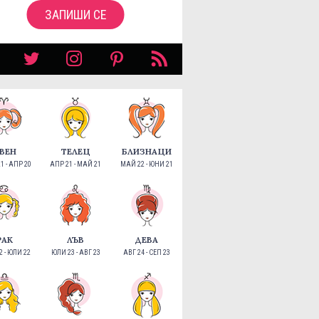
ЗАПИШИ СЕ
ВЕН
ТЕЛЕЦ
БЛИЗНАЦИ
1 - АПР 20
АПР 21 - МАЙ 21
МАЙ 22 - ЮНИ 21
РАК
ЛЪВ
ДЕВА
 - ЮЛИ 22
ЮЛИ 23 - АВГ 23
АВГ 24 - СЕП 23