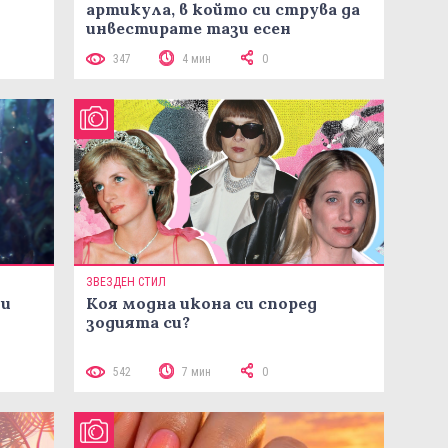
артикула, в който си струва да
инвестирате тази есен
347
4 мин
0
ЗВЕЗДЕН СТИЛ
ни
Коя модна икона си според
зодията си?
542
7 мин
0