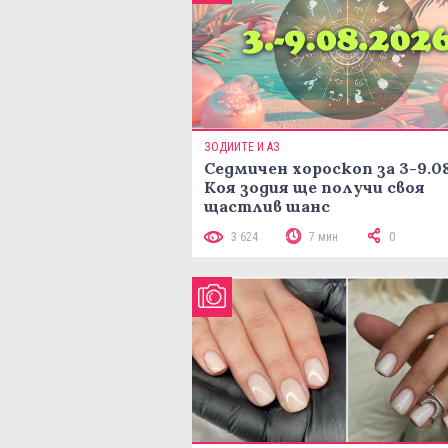
ЗОДИИТЕ И АЗ
Седмичен хороскоп за 3-9.08
Коя зодия ще получи своя
щастлив шанс
3 624
7 мин
0