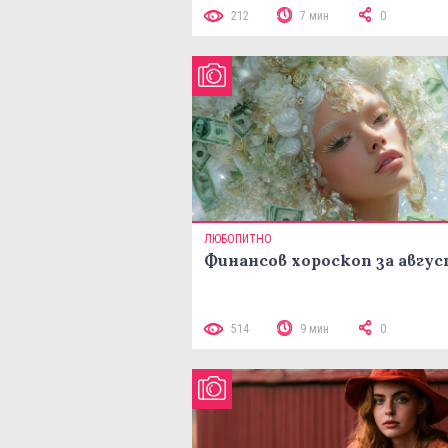
212
7 мин
0
ЛЮБОПИТНО
Финансов хороскоп за авгу
514
9 мин
0