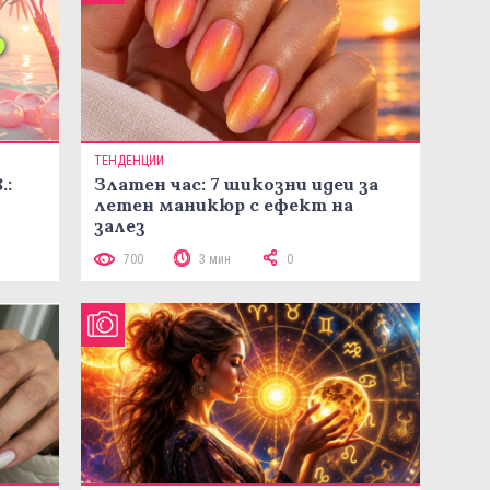
ТЕНДЕНЦИИ
.:
Златен час: 7 шикозни идеи за
летен маникюр с ефект на
залез
700
3 мин
0