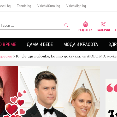
ocii.bg
Tennis.bg
VsichkiGumi.bg
VsichkiIgri.bg
РЕЦЕПТИ
ГАЛЕРИИ
Т
О ВРЕМЕ
ДАМА И БЕБЕ
МОДА И КРАСОТА
ЗДР
ересно
›
10 звездни двойки, които доказаха, че ЛЮБОВТА може