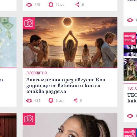
325
14 мин
0
ЛЮБОПИТНО
ст
Затъмнения през август: Кои
зодии ще се влюбят и кои ги
ТЕСТ
очаква раздяла
ТЕС
как
734
6 мин
0