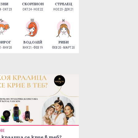
ЕЗНИ
СКОРПИОН
СТРЕЛЕЦ
 - ОКТ 23
ОКТ 24 - НОЕ 22
НОЕ 23 - ДЕК 21
ЗИРОГ
ВОДОЛЕЙ
РИБИ
 - ЯНУ 20
ЯНУ 21 - ФЕВ 19
ФЕВ 20 - МАРТ 20
ОВЕ
 кралица се крие в теб?