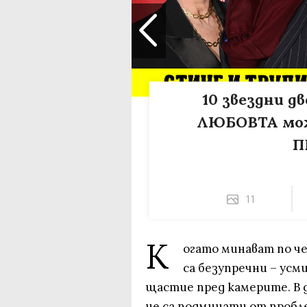
10 звездни дв
ЛЮБОВТА може
П
11
К
огато минават по че
са безупречни – усми
щастие пред камерите. В
не са подминати от пробл