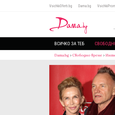
VsichkiOferti.bg
Dama.bg
VsichkiProm
ВСИЧКО ЗА ТЕБ
СВОБОДН
Dama.bg
›
Свободно време
›
Инт