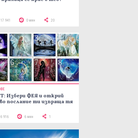
117 941
0 мин
20
ОВЕ
Т: Избери ФЕЯ и открий
во послание ти изпраща тя
16 916
6 мин
1