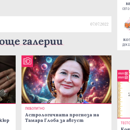
В
СЕП 24
07.07.2022
още галерии
КО
ДЕК 22
ЛЮБОПИТНО
Астрологичната прогноза на
икюр
Тамара Глоба за август
ТЕСТ
Коя