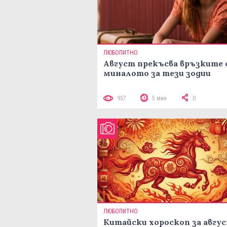
ЛЮБОПИТНО
Август прекъсва връзките 
миналото за тези зодии
937
5 мин
0
ЛЮБОПИТНО
Китайски хороскоп за авгу