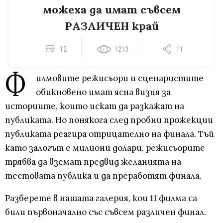
можеха да имат съвсем
РАЗЛИЧЕН край
12
1213
11
Ф
илмовите режисьори и сценаристите
обикновено имат ясна визия за
историите, които искат да разкажат на
публиката. Но понякога след пробни прожекции
публиката реагира отрицателно на финала. Тъй
като залогът е милиони долари, режисьорите
трябва да вземат предвид желанията на
тестовата публика и да преработят финала.
Разберете в нашата галерия, кои 11 филма са
били първоначално със съвсем различен финал.