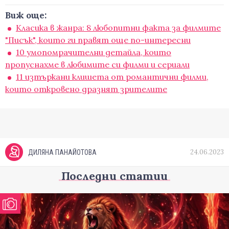
Виж още:
Класика в жанра: 8 любопитни факта за филмите
"Писък", които ги правят още по-интересни
10 умопомрачителни детайла, които
пропуснахме в любимите си филми и сериали
11 изтъркани клишета от романтични филми,
които откровено дразнят зрителите
24.06.2023
ДИЛЯНА ПАНАЙОТОВА
Последни статии