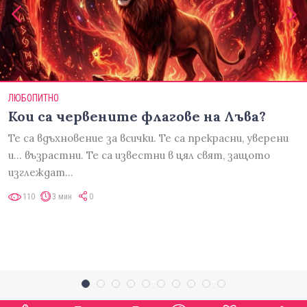
ЛЮБОПИТНО
Кои са червените флагове на Лъва?
Те са вдъхновение за всички. Те са прекрасни, уверени
и... възрастни. Те са известни в цял свят, защото
изглеждат…
110
3 мин
0