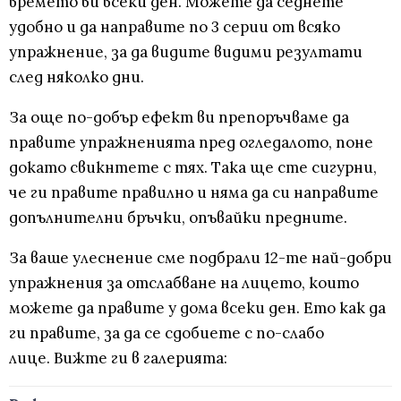
времето ви всеки ден. Можете да седнете
удобно и да направите по 3 серии от всяко
упражнение, за да видите видими резултати
след няколко дни.
За още по-добър ефект ви препоръчваме да
правите упражненията пред огледалото, поне
докато свикнтете с тях. Така ще сте сигурни,
че ги правите правилно и няма да си направите
допълнителни бръчки, опъвайки предните.
За ваше улеснение сме подбрали 12-те най-добри
упражнения за отслабване на лицето, които
можете да правите у дома всеки ден. Ето как да
ги правите, за да се сдобиете с по-слабо
лице. Вижте ги в галерията: