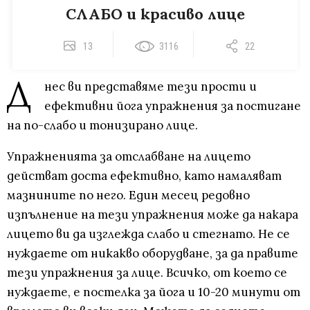
СЛАБО и красиво лице
13
3116
22
Д
нес ви представяме тези прости и
ефективни йога упражнения за постигане
на по-слабо и тонизирано лице.
Упражненията за отслабване на лицето
действат доста ефективно, като намаляват
мазнините по него. Един месец редовно
изпълнение на тези упражнения може да накара
лицето ви да изглежда слабо и стегнато. Не се
нуждаете от никакво оборудване, за да правите
тези упражнения за лице. Всичко, от което се
нуждаете, е постелка за йога и 10-20 минути от