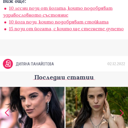
Виж още:
10 лесни пози от йогата, които подобряват
здравословното състояние
10 йога пози, които подобряват стойката
15 пози от йогата, с които ще стегнете дупето
02.12.2022
ДИЛЯНА ПАНАЙОТОВА
Последни статии