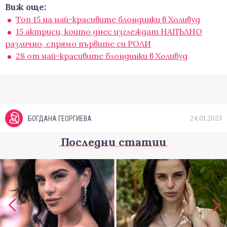
Виж още:
Топ 15 на най-красивите блондинки в Холивуд
15 актриси, които днес изглеждат НАПЪЛНО
различно, спрямо първите си РОЛИ
28 от най-красивите блондинки в Холивуд
24.01.2023
БОГДАНА ГЕОРГИЕВА
Последни статии