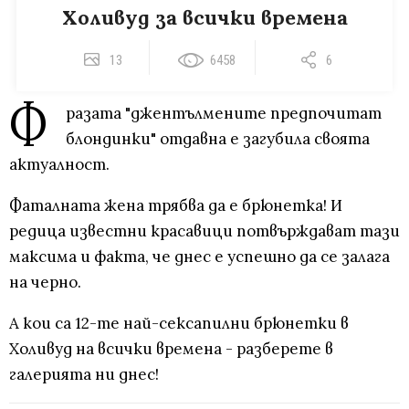
Холивуд за всички времена
13
6458
6
Ф
разата "джентълмените предпочитат
блондинки" отдавна е загубила своята
актуалност.
Фаталната жена трябва да е брюнетка! И
редица известни красавици потвърждават тази
максима и факта, че днес е успешно да се залага
на черно.
А кои са 12-те най-сексапилни брюнетки в
Холивуд на всички времена - разберете в
галерията ни днес!